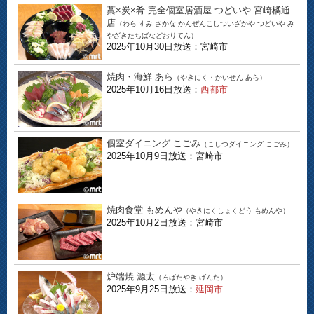
藁×炭×肴 完全個室居酒屋 つどいや 宮崎橘通
店
（わら すみ さかな かんぜんこしついざかや つどいや み
やざきたちばなどおりてん）
2025年10月30日放送：宮崎市
焼肉・海鮮 あら
（やきにく・かいせん あら）
2025年10月16日放送：
西都市
個室ダイニング こごみ
（こしつダイニング こごみ）
2025年10月9日放送：宮崎市
焼肉食堂 もめんや
（やきにくしょくどう もめんや）
2025年10月2日放送：宮崎市
炉端焼 源太
（ろばたやき げんた）
2025年9月25日放送：
延岡市