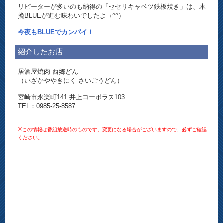
リピーターが多いのも納得の「セセリキャベツ鉄板焼き」は、木
挽BLUEが進む味わいでしたよ（^^）
今夜もBLUEでカンパイ！
紹介したお店
居酒屋焼肉 西郷どん
（いざかややきにく さいごうどん）
宮崎市永楽町141 井上コーポラス103
TEL：0985-25-8587
※この情報は番組放送時のものです。変更になる場合がございますので、必ずご確認
ください。