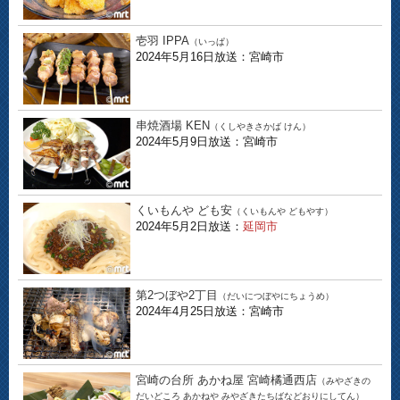
壱羽 IPPA
（いっぱ）
2024年5月16日放送：宮崎市
串焼酒場 KEN
（くしやきさかば けん）
2024年5月9日放送：宮崎市
くいもんや ども安
（くいもんや どもやす）
2024年5月2日放送：
延岡市
第2つぼや2丁目
（だいにつぼやにちょうめ）
2024年4月25日放送：宮崎市
宮崎の台所 あかね屋 宮崎橘通西店
（みやざきの
だいどころ あかねや みやざきたちばなどおりにしてん）