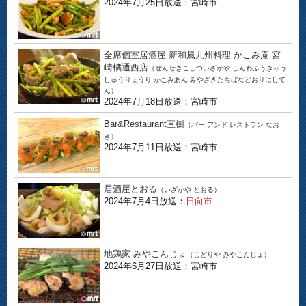
2024年7月25日放送：宮崎市
全席個室居酒屋 新和風九州料理 かこみ庵 宮
崎橘通西店
（ぜんせきこしついざかや しんわふうきゅう
しゅうりょうり かこみあん みやざきたちばなどおりにして
ん）
2024年7月18日放送：宮崎市
Bar&Restaurant直樹
（バー アンド レストラン なお
き）
2024年7月11日放送：宮崎市
居酒屋とおる
（いざかや とおる）
2024年7月4日放送：
日向市
地鶏家 みやこんじょ
（じどりや みやこんじょ）
2024年6月27日放送：宮崎市