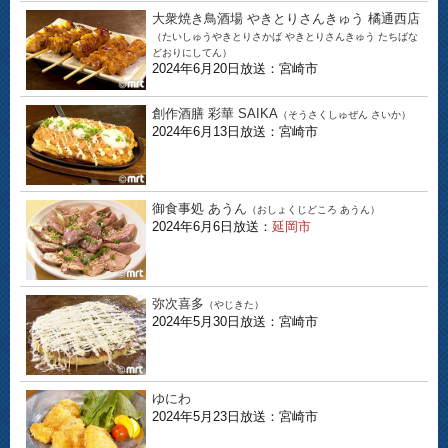
大衆焼き鳥酒場 やきとりさんきゅう 橘通西店
（たいしゅうやきとりさかば やきとりさんきゅう たちばな
どおりにしてん）
2024年6月20日放送：宮崎市
創作酒膳 彩華 SAIKA
（そうさくしゅぜん さいか）
2024年6月13日放送：宮崎市
御食事処 あうん
（おしょくじどころ あうん）
2024年6月6日放送：
延岡市
弥次喜多
（やじきた）
2024年5月30日放送：宮崎市
ゆにわ
2024年5月23日放送：宮崎市