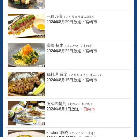
一粒万倍
（いちりゅうまんばい）
2024年8月29日放送：宮崎市
炭焼 楠木
（すみやき くすのき）
2024年8月22日放送：宮崎市
鶏料理 縁楽
（とりりょうり えんらく）
2024年8月15日放送：宮崎市
あゆの是則
（あゆのこれのり）
2024年8月1日放送：
日向市
kitchen 駒樹
（キッチン こまき）