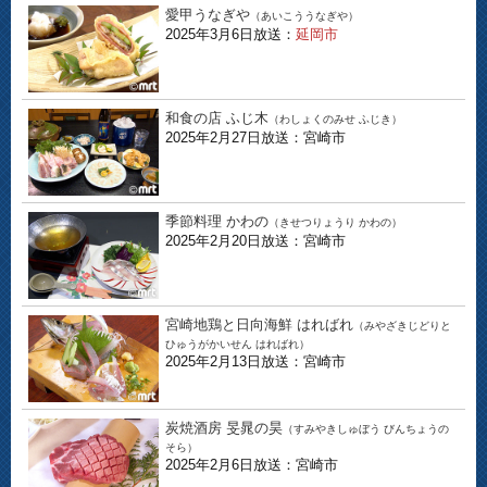
愛甲うなぎや
（あいこううなぎや）
2025年3月6日放送：
延岡市
和食の店 ふじ木
（わしょくのみせ ふじき）
2025年2月27日放送：宮崎市
季節料理 かわの
（きせつりょうり かわの）
2025年2月20日放送：宮崎市
宮崎地鶏と日向海鮮 はればれ
（みやざきじどりと
ひゅうがかいせん はればれ）
2025年2月13日放送：宮崎市
炭焼酒房 旻晁の昊
（すみやきしゅぼう びんちょうの
そら）
2025年2月6日放送：宮崎市