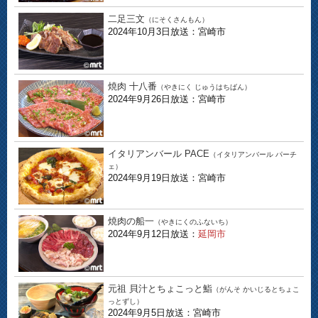
二足三文
（にそくさんもん）
2024年10月3日放送：宮崎市
焼肉 十八番
（やきにく じゅうはちばん）
2024年9月26日放送：宮崎市
イタリアンバール PACE
（イタリアンバール パーチ
ェ）
2024年9月19日放送：宮崎市
焼肉の船一
（やきにくのふないち）
2024年9月12日放送：
延岡市
元祖 貝汁とちょこっと鮨
（がんそ かいじるとちょこ
っとずし）
2024年9月5日放送：宮崎市