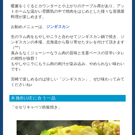
暖簾をくぐるとカウンターと小上がりのテーブル席があり、アッ
トホームな温かい雰囲気の中で焼肉をはじめとした様々な居酒屋
料理が楽しめます。
お勧めメニューは、
ジンギスカン
生のラム肉をもやしやニラと合わせてジンギスカン鍋で焼き、ジ
ンギスカンの本場、北海道から取り寄せたタレを付けて頂きます
（^^）
臭みもなくジューシーなラム肉の旨味と生姜ベースの甘辛いタレ
の相性が抜群！
もやしやニラにもラム肉の肉汁が染み込み、やめられない味わい
です♪
宮崎で楽しめるのは珍しい「ジンギスカン」、ぜひ味わってみて
くださいね♪
木挽BLUEに合う一品
「セセリキャベツ鉄板焼き」