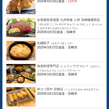
2025年4月10日放送：
日向市
全席個室居酒屋 九州和食 八州 宮崎橘通西店
（ぜんせきこしついざかや きゅうしゅうわしょく はっしゅ
う みやざきたちばなどおりにしてん）
2025年4月3日放送：宮崎市
丸鐡餃子
（まるてつぎょうざ）
2025年3月27日放送：宮崎市
海老料理専門店 シュリンプヴァレー
（えびりょ
うりせんもんてん シュリンプヴァレー）
2025年3月20日放送：宮崎市
串カツ田中 宮崎店
（くしカツたなか みやざきてん）
2025年3月13日放送：宮崎市