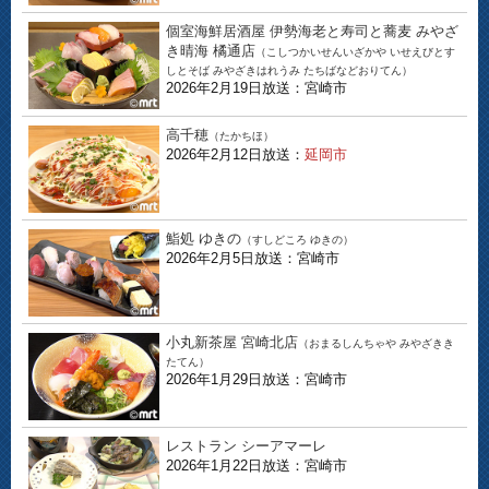
個室海鮮居酒屋 伊勢海老と寿司と蕎麦 みやざ
き晴海 橘通店
（こしつかいせんいざかや いせえびとす
しとそば みやざきはれうみ たちばなどおりてん）
2026年2月19日放送：宮崎市
高千穂
（たかちほ）
2026年2月12日放送：
延岡市
鮨処 ゆきの
（すしどころ ゆきの）
2026年2月5日放送：宮崎市
小丸新茶屋 宮崎北店
（おまるしんちゃや みやざきき
たてん）
2026年1月29日放送：宮崎市
レストラン シーアマーレ
2026年1月22日放送：宮崎市