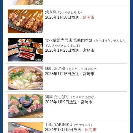
焼き鳥 わ
（やきとり わ）
2025年1月30日放送：
延岡市
食べ放題専門店 宮崎肉本舗
（たべほうだいせんもん
てん みやざきにくほんぽ）
2025年1月23日放送：宮崎市
味処 浜乃瀬
（あじどころ はまのせ）
2025年1月16日放送：宮崎市
鶏屋 たちばな
（とりや たちばな）
2025年1月9日放送：宮崎市
THE YAKINIKU
（ザ ヤキニク）
2024年12月19日放送：
日向市