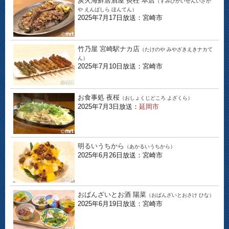
炭火海鮮居酒屋 炎柱 本店
（すみびかいせんいざか
や えんばしら ほんてん）
2025年7月17日放送：宮崎市
竹乃屋 宮崎駅ナカ店
（たけのや みやざきえきナカて
ん）
2025年7月10日放送：宮崎市
お食事処 夜桜
（おしょくじどころ よざくら）
2025年7月3日放送：
延岡市
明るいうちから
（あかるいうちから）
2025年6月26日放送：宮崎市
おばんざいとお酒 陽菜
（おばんざいとおさけ ひな）
2025年6月19日放送：宮崎市