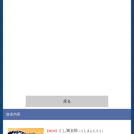
戻る
放送内容
くし満太郎
【NEW】
（くしまんたろう）