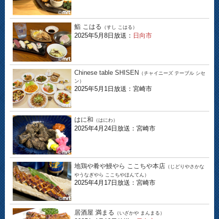
鮨 こはる
（すし こはる）
2025年5月8日放送：
日向市
Chinese table SHISEN
（チャイニーズ テーブル シセ
ン）
2025年5月1日放送：宮崎市
はに和
（はにわ）
2025年4月24日放送：宮崎市
地鶏や肴や鰻やら ここちや本店
（じどりやさかな
やうなぎやら ここちやほんてん）
2025年4月17日放送：宮崎市
居酒屋 満まる
（いざかや まんまる）