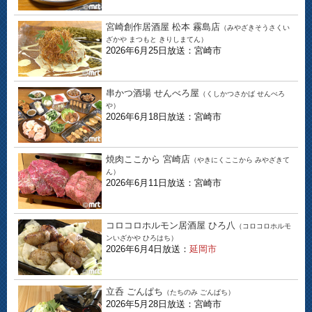
宮崎創作居酒屋 松本 霧島店
（みやざきそうさくい
ざかや まつもと きりしまてん）
2026年6月25日放送：宮崎市
串かつ酒場 せんべろ屋
（くしかつさかば せんべろ
や）
2026年6月18日放送：宮崎市
焼肉ここから 宮崎店
（やきにくここから みやざきて
ん）
2026年6月11日放送：宮崎市
コロコロホルモン居酒屋 ひろ八
（コロコロホルモ
ンいざかや ひろはち）
2026年6月4日放送：
延岡市
立呑 ごんぱち
（たちのみ ごんぱち）
2026年5月28日放送：宮崎市