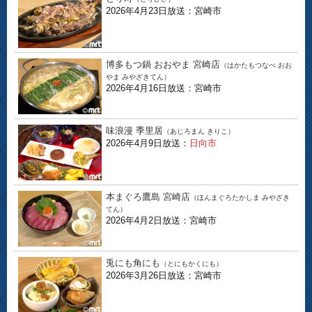
2026年4月23日放送：宮崎市
博多もつ鍋 おおやま 宮崎店
（はかたもつなべ おお
やま みやざきてん）
2026年4月16日放送：宮崎市
味浪漫 季里居
（あじろまん きりこ）
2026年4月9日放送：
日向市
本まぐろ鷹島 宮崎店
（ほんまぐろたかしま みやざき
てん）
2026年4月2日放送：宮崎市
兎にも角にも
（とにもかくにも）
2026年3月26日放送：宮崎市