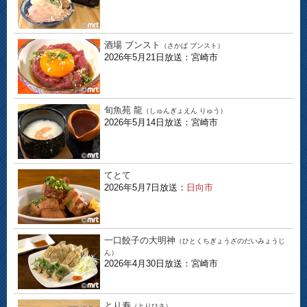
酒場 ブンスト
（さかば ブンスト）
2026年5月21日放送：宮崎市
旬魚苑 龍
（しゅんぎょえん りゅう）
2026年5月14日放送：宮崎市
てとて
2026年5月7日放送：
日向市
一口餃子の大明神
（ひとくちぎょうざのだいみょうじ
ん）
2026年4月30日放送：宮崎市
とり寿
（とりひさ）