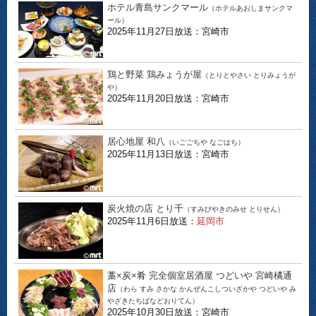
ホテル青島サンクマール
（ホテルあおしまサンクマ
ール）
2025年11月27日放送：宮崎市
鶏と野菜 鶏みょうが屋
（とりとやさい とりみょうが
や）
2025年11月20日放送：宮崎市
居心地屋 和八
（いごごちや なごはち）
2025年11月13日放送：宮崎市
炭火焼の店 とり千
（すみびやきのみせ とりせん）
2025年11月6日放送：
延岡市
藁×炭×肴 完全個室居酒屋 つどいや 宮崎橘通
店
（わら すみ さかな かんぜんこしついざかや つどいや み
やざきたちばなどおりてん）
2025年10月30日放送：宮崎市