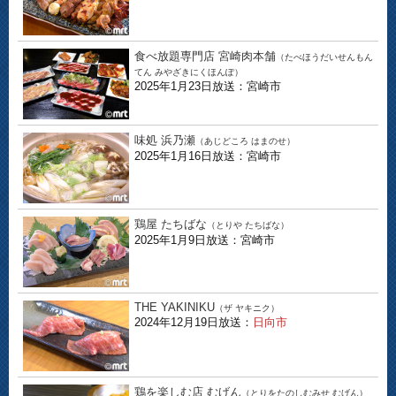
食べ放題専門店 宮崎肉本舗
（たべほうだいせんもん
てん みやざきにくほんぽ）
2025年1月23日放送：宮崎市
味処 浜乃瀬
（あじどころ はまのせ）
2025年1月16日放送：宮崎市
鶏屋 たちばな
（とりや たちばな）
2025年1月9日放送：宮崎市
THE YAKINIKU
（ザ ヤキニク）
2024年12月19日放送：
日向市
鶏を楽しむ店 むげん
（とりをたのしむみせ むげん）