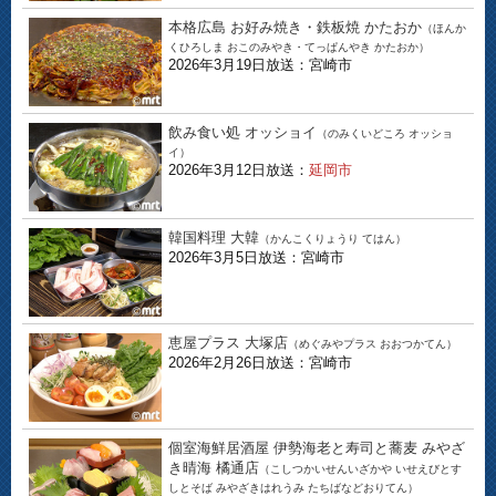
本格広島 お好み焼き・鉄板焼 かたおか
（ほんか
くひろしま おこのみやき・てっぱんやき かたおか）
2026年3月19日放送：宮崎市
飲み食い処 オッショイ
（のみくいどころ オッショ
イ）
2026年3月12日放送：
延岡市
韓国料理 大韓
（かんこくりょうり てはん）
2026年3月5日放送：宮崎市
恵屋プラス 大塚店
（めぐみやプラス おおつかてん）
2026年2月26日放送：宮崎市
個室海鮮居酒屋 伊勢海老と寿司と蕎麦 みやざ
き晴海 橘通店
（こしつかいせんいざかや いせえびとす
しとそば みやざきはれうみ たちばなどおりてん）