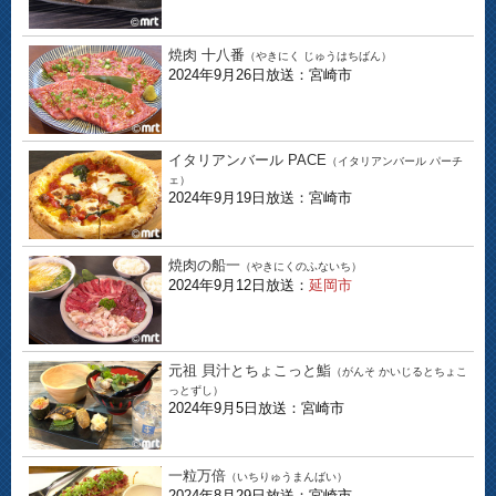
焼肉 十八番
（やきにく じゅうはちばん）
2024年9月26日放送：宮崎市
イタリアンバール PACE
（イタリアンバール パーチ
ェ）
2024年9月19日放送：宮崎市
焼肉の船一
（やきにくのふないち）
2024年9月12日放送：
延岡市
元祖 貝汁とちょこっと鮨
（がんそ かいじるとちょこ
っとずし）
2024年9月5日放送：宮崎市
一粒万倍
（いちりゅうまんばい）
2024年8月29日放送：宮崎市