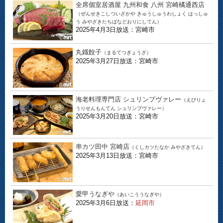
全席個室居酒屋 九州和食 八州 宮崎橘通西店
（ぜんせきこしついざかや きゅうしゅうわしょく はっしゅ
う みやざきたちばなどおりにしてん）
2025年4月3日放送：宮崎市
丸鐡餃子
（まるてつぎょうざ）
2025年3月27日放送：宮崎市
海老料理専門店 シュリンプヴァレー
（えびりょ
うりせんもんてん シュリンプヴァレー）
2025年3月20日放送：宮崎市
串カツ田中 宮崎店
（くしカツたなか みやざきてん）
2025年3月13日放送：宮崎市
愛甲うなぎや
（あいこううなぎや）
2025年3月6日放送：
延岡市