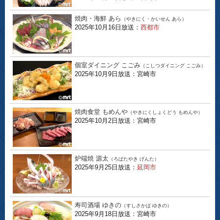
焼肉・海鮮 あら
（やきにく・かいせん あら）
2025年10月16日放送：
西都市
個室ダイニング こごみ
（こしつダイニング こごみ）
2025年10月9日放送：宮崎市
焼肉食堂 もめんや
（やきにくしょくどう もめんや）
2025年10月2日放送：宮崎市
炉端焼 源太
（ろばたやき げんた）
2025年9月25日放送：
延岡市
寿司酒場 ゆきの
（すしさかば ゆきの）
2025年9月18日放送：宮崎市