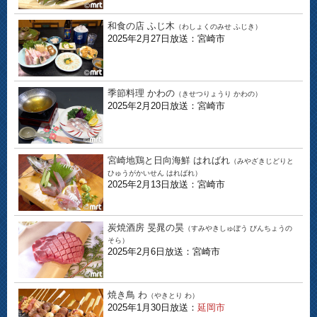
和食の店 ふじ木
（わしょくのみせ ふじき）
2025年2月27日放送：宮崎市
季節料理 かわの
（きせつりょうり かわの）
2025年2月20日放送：宮崎市
宮崎地鶏と日向海鮮 はればれ
（みやざきじどりと
ひゅうがかいせん はればれ）
2025年2月13日放送：宮崎市
炭焼酒房 旻晁の昊
（すみやきしゅぼう びんちょうの
そら）
2025年2月6日放送：宮崎市
焼き鳥 わ
（やきとり わ）
2025年1月30日放送：
延岡市