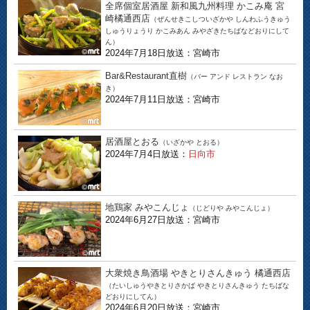
全席個室居酒屋 新和風九州料理 かこみ庵 宮
崎橘通西店
（ぜんせきこしついざかや しんわふうきゅう
しゅうりょうり かこみあん みやざきたちばなどおりにして
ん）
2024年7月18日放送：宮崎市
Bar&Restaurant直樹
（バー アンド レストラン なお
き）
2024年7月11日放送：宮崎市
居酒屋とおる
（いざかや とおる）
2024年7月4日放送：
日向市
地鶏家 みやこんじょ
（じどりや みやこんじょ）
2024年6月27日放送：宮崎市
大衆焼き鳥酒場 やきとりさんきゅう 橘通西店
（たいしゅうやきとりさかば やきとりさんきゅう たちばな
どおりにしてん）
2024年6月20日放送：宮崎市