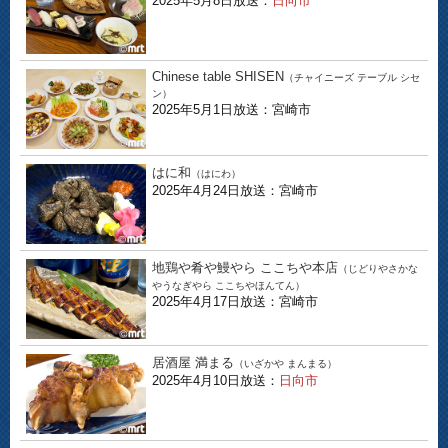
2025年5月8日放送：
日向市
Chinese table SHISEN
（チャイニーズ テーブル シセ
ン）
2025年5月1日放送：宮崎市
はに和
（はにわ）
2025年4月24日放送：宮崎市
地鶏や肴や鰻やら ここちや本店
（じどりやさかな
やうなぎやら ここちやほんてん）
2025年4月17日放送：宮崎市
居酒屋 満まる
（いざかや まんまる）
2025年4月10日放送：
日向市