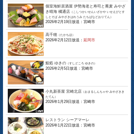
個室海鮮居酒屋 伊勢海老と寿司と蕎麦 みやざ
き晴海 橘通店
（こしつかいせんいざかや いせえびとす
しとそば みやざきはれうみ たちばなどおりてん）
2026年2月19日放送：宮崎市
高千穂
（たかちほ）
2026年2月12日放送：
延岡市
鮨処 ゆきの
（すしどころ ゆきの）
2026年2月5日放送：宮崎市
小丸新茶屋 宮崎北店
（おまるしんちゃや みやざきき
たてん）
2026年1月29日放送：宮崎市
レストラン シーアマーレ
2026年1月22日放送：宮崎市