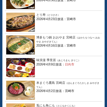
2026年4月30日放送：宮崎市
とり寿
（とりひさ）
2026年4月23日放送：宮崎市
博多もつ鍋 おおやま 宮崎店
（はかたもつなべ おお
やま みやざきてん）
2026年4月16日放送：宮崎市
味浪漫 季里居
（あじろまん きりこ）
2026年4月9日放送：
日向市
本まぐろ鷹島 宮崎店
（ほんまぐろたかしま みやざき
てん）
2026年4月2日放送：宮崎市
兎にも角にも
（とにもかくにも）