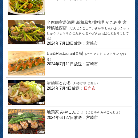
全席個室居酒屋 新和風九州料理 かこみ庵 宮
崎橘通西店
（ぜんせきこしついざかや しんわふうきゅう
しゅうりょうり かこみあん みやざきたちばなどおりにして
ん）
2024年7月18日放送：宮崎市
Bar&Restaurant直樹
（バー アンド レストラン なお
き）
2024年7月11日放送：宮崎市
居酒屋とおる
（いざかや とおる）
2024年7月4日放送：
日向市
地鶏家 みやこんじょ
（じどりや みやこんじょ）
2024年6月27日放送：宮崎市