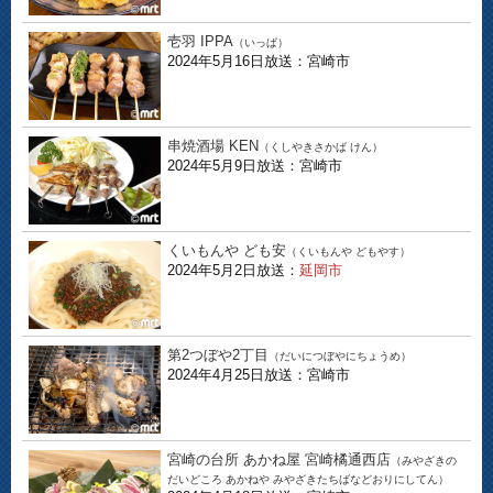
壱羽 IPPA
（いっぱ）
2024年5月16日放送：宮崎市
串焼酒場 KEN
（くしやきさかば けん）
2024年5月9日放送：宮崎市
くいもんや ども安
（くいもんや どもやす）
2024年5月2日放送：
延岡市
第2つぼや2丁目
（だいにつぼやにちょうめ）
2024年4月25日放送：宮崎市
宮崎の台所 あかね屋 宮崎橘通西店
（みやざきの
だいどころ あかねや みやざきたちばなどおりにしてん）