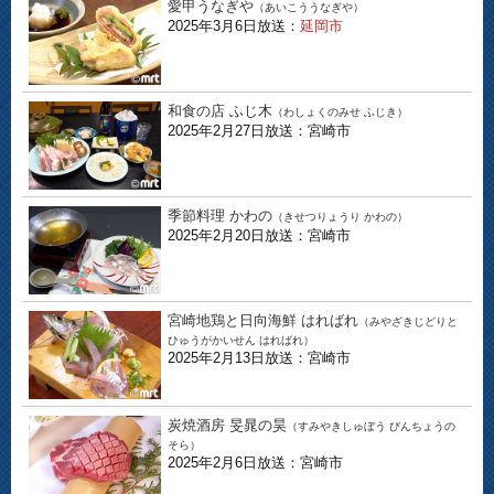
愛甲うなぎや
（あいこううなぎや）
2025年3月6日放送：
延岡市
和食の店 ふじ木
（わしょくのみせ ふじき）
2025年2月27日放送：宮崎市
季節料理 かわの
（きせつりょうり かわの）
2025年2月20日放送：宮崎市
宮崎地鶏と日向海鮮 はればれ
（みやざきじどりと
ひゅうがかいせん はればれ）
2025年2月13日放送：宮崎市
炭焼酒房 旻晁の昊
（すみやきしゅぼう びんちょうの
そら）
2025年2月6日放送：宮崎市