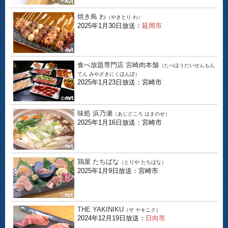
焼き鳥 わ
（やきとり わ）
2025年1月30日放送：
延岡市
食べ放題専門店 宮崎肉本舗
（たべほうだいせんもん
てん みやざきにくほんぽ）
2025年1月23日放送：宮崎市
味処 浜乃瀬
（あじどころ はまのせ）
2025年1月16日放送：宮崎市
鶏屋 たちばな
（とりや たちばな）
2025年1月9日放送：宮崎市
THE YAKINIKU
（ザ ヤキニク）
2024年12月19日放送：
日向市