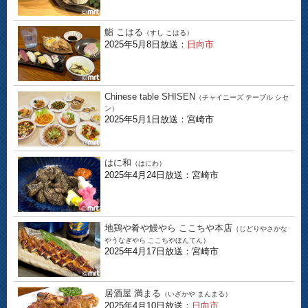
鮨 こはる
（すし こはる）
2025年5月8日放送：
日向市
Chinese table SHISEN
（チャイニーズ テーブル シセ
ン）
2025年5月1日放送：宮崎市
はに和
（はにわ）
2025年4月24日放送：宮崎市
地鶏や肴や鰻やら ここちや本店
（じどりやさかな
やうなぎやら ここちやほんてん）
2025年4月17日放送：宮崎市
居酒屋 満まる
（いざかや まんまる）
2025年4月10日放送：
日向市