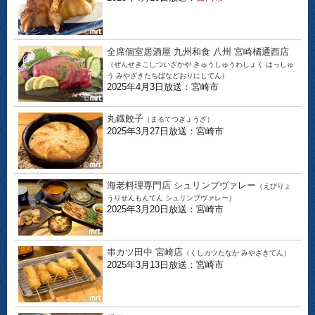
全席個室居酒屋 九州和食 八州 宮崎橘通西店
（ぜんせきこしついざかや きゅうしゅうわしょく はっしゅ
う みやざきたちばなどおりにしてん）
2025年4月3日放送：宮崎市
丸鐡餃子
（まるてつぎょうざ）
2025年3月27日放送：宮崎市
海老料理専門店 シュリンプヴァレー
（えびりょ
うりせんもんてん シュリンプヴァレー）
2025年3月20日放送：宮崎市
串カツ田中 宮崎店
（くしカツたなか みやざきてん）
2025年3月13日放送：宮崎市