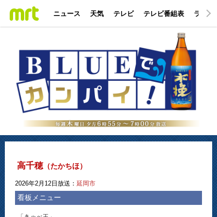
ニュース
天気
テレビ
テレビ番組表
ラジオ
高千穂
（たかちほ）
2026年2月12日放送：
延岡市
看板メニュー
「きゃべ玉」