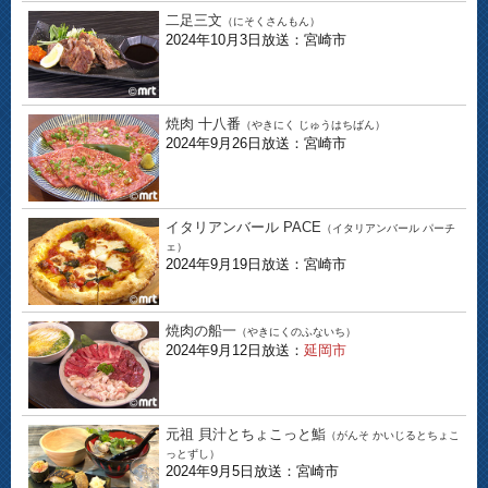
二足三文
（にそくさんもん）
2024年10月3日放送：宮崎市
焼肉 十八番
（やきにく じゅうはちばん）
2024年9月26日放送：宮崎市
イタリアンバール PACE
（イタリアンバール パーチ
ェ）
2024年9月19日放送：宮崎市
焼肉の船一
（やきにくのふないち）
2024年9月12日放送：
延岡市
元祖 貝汁とちょこっと鮨
（がんそ かいじるとちょこ
っとずし）
2024年9月5日放送：宮崎市