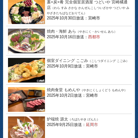
藁×炭×肴 完全個室居酒屋 つどいや 宮崎橘通
店
（わら すみ さかな かんぜんこしついざかや つどいや み
やざきたちばなどおりてん）
2025年10月30日放送：宮崎市
焼肉・海鮮 あら
（やきにく・かいせん あら）
2025年10月16日放送：
西都市
個室ダイニング こごみ
（こしつダイニング こごみ）
2025年10月9日放送：宮崎市
焼肉食堂 もめんや
（やきにくしょくどう もめんや）
2025年10月2日放送：宮崎市
炉端焼 源太
（ろばたやき げんた）
2025年9月25日放送：
延岡市