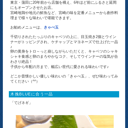
東京・蒲田に20年前から店舗を構え、6年ほど前にふるさと延岡
にもオープンさせたお店。
宮崎地鶏や地元の鮮魚など、宮崎の味を定番メニューから創作料
理まで様々な味わいで堪能できます。
お勧めメニューは、
きゃべ玉
千切りされたたっぷりのキャベツの上に、目玉焼き2個とウイン
ナーがトッピングされ、ケチャップとマヨネーズで仕上げた一品
♪
卵の黄身をトロ～っと崩しながらいただくと、キャベツのシャキ
シャキ食感と卵のまろやかなコク、そしてウインナーの塩気が合
わさり絶品！
子供から年配の方まで、幅広い世代に愛される味わいです♪
どこか昔懐かしい優しい味わいの「きゃべ玉」、ぜひ味わってみ
てください（^^）
木挽BLUEに合う一品
「てげネギ」