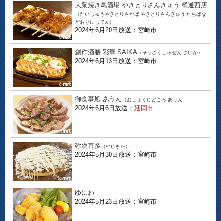
大衆焼き鳥酒場 やきとりさんきゅう 橘通西店
（たいしゅうやきとりさかば やきとりさんきゅう たちばな
どおりにしてん）
2024年6月20日放送：宮崎市
創作酒膳 彩華 SAIKA
（そうさくしゅぜん さいか）
2024年6月13日放送：宮崎市
御食事処 あうん
（おしょくじどころ あうん）
2024年6月6日放送：
延岡市
弥次喜多
（やじきた）
2024年5月30日放送：宮崎市
ゆにわ
2024年5月23日放送：宮崎市