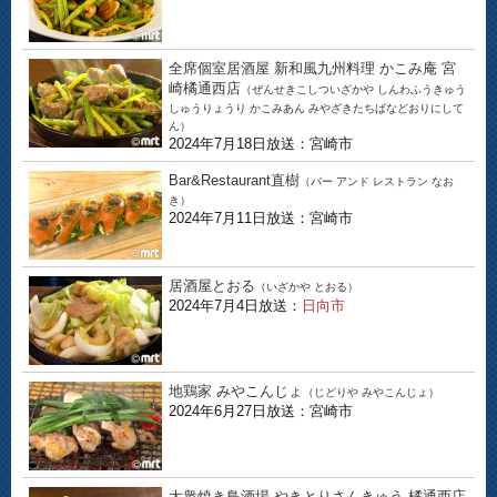
全席個室居酒屋 新和風九州料理 かこみ庵 宮
崎橘通西店
（ぜんせきこしついざかや しんわふうきゅう
しゅうりょうり かこみあん みやざきたちばなどおりにして
ん）
2024年7月18日放送：宮崎市
Bar&Restaurant直樹
（バー アンド レストラン なお
き）
2024年7月11日放送：宮崎市
居酒屋とおる
（いざかや とおる）
2024年7月4日放送：
日向市
地鶏家 みやこんじょ
（じどりや みやこんじょ）
2024年6月27日放送：宮崎市
大衆焼き鳥酒場 やきとりさんきゅう 橘通西店