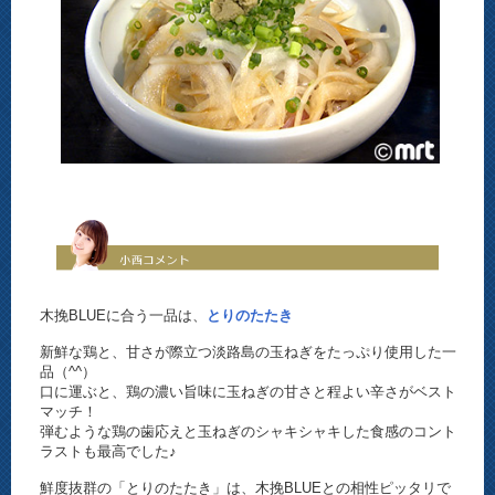
木挽BLUEに合う一品は、
とりのたたき
新鮮な鶏と、甘さが際立つ淡路島の玉ねぎをたっぷり使用した一
品（^^）
口に運ぶと、鶏の濃い旨味に玉ねぎの甘さと程よい辛さがベスト
マッチ！
弾むような鶏の歯応えと玉ねぎのシャキシャキした食感のコント
ラストも最高でした♪
鮮度抜群の「とりのたたき」は、木挽BLUEとの相性ピッタリで