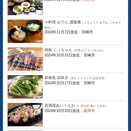
小料理 おでん 護隆庵
（こりょうり おでん ごりゅう
あん）
2024年11月7日放送：宮崎市
焼鳥 じっちゃん
（やきとり じっちゃん）
2024年10月31日放送：宮崎市
和食処 浜咲き
（わしょくどころ はまさき）
2024年10月17日放送：宮崎市
居酒屋あいうえお
（いざかや あいうえお）
2024年10月10日放送：
延岡市