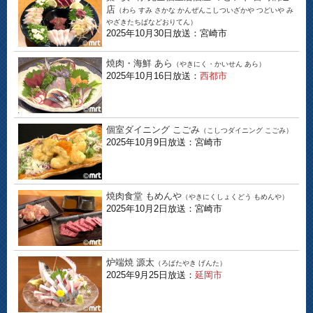
店
（わら すみ さかな かんぜんこしついざかや つどいや み
やざきたちばなどおりてん）
2025年10月30日放送：宮崎市
焼肉・海鮮 あら
（やきにく・かいせん あら）
2025年10月16日放送：
西都市
個室ダイニング こごみ
（こしつダイニング こごみ）
2025年10月9日放送：宮崎市
焼肉食堂 もめんや
（やきにくしょくどう もめんや）
2025年10月2日放送：宮崎市
炉端焼 源太
（ろばたやき げんた）
2025年9月25日放送：
延岡市