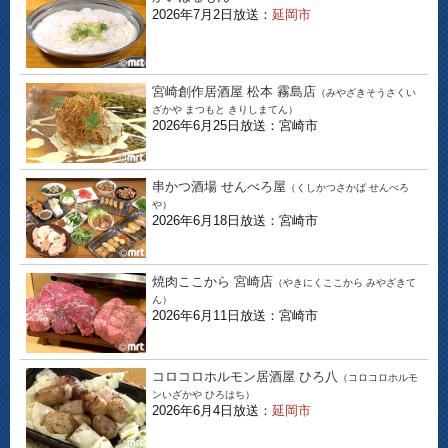
2026年7月2日放送：
延岡市
宮崎創作居酒屋 松本 霧島店
（みやざきそうさくい
ざかや まつもと きりしまてん）
2026年6月25日放送：宮崎市
串かつ酒場 せんべろ屋
（くしかつさかば せんべろ
や）
2026年6月18日放送：宮崎市
焼肉ここから 宮崎店
（やきにくここから みやざきて
ん）
2026年6月11日放送：宮崎市
コロコロホルモン居酒屋 ひろ八
（コロコロホルモ
ンいざかや ひろはち）
2026年6月4日放送：
延岡市