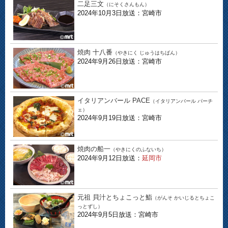
二足三文
（にそくさんもん）
2024年10月3日放送：宮崎市
焼肉 十八番
（やきにく じゅうはちばん）
2024年9月26日放送：宮崎市
イタリアンバール PACE
（イタリアンバール パーチ
ェ）
2024年9月19日放送：宮崎市
焼肉の船一
（やきにくのふないち）
2024年9月12日放送：
延岡市
元祖 貝汁とちょこっと鮨
（がんそ かいじるとちょこ
っとずし）
2024年9月5日放送：宮崎市