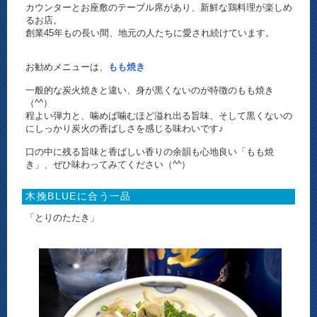
カウンターとお座敷のテーブル席があり、新鮮な鶏料理が楽しめ
るお店。
創業45年もの長い間、地元の人たちに愛され続けています。
お勧めメニューは、
もも焼き
一般的な炭火焼きと違い、身が黒くないのが特徴のもも焼き
（^^）
程よい弾力と、噛めば噛むほど溢れ出る旨味、そして黒くないの
にしっかり炭火の香ばしさを感じる味わいです♪
口の中に残る旨味と香ばしい香りの余韻も心地良い「もも焼
き」、ぜひ味わってみてください（^^）
木挽BLUEに合う一品
「とりのたたき」