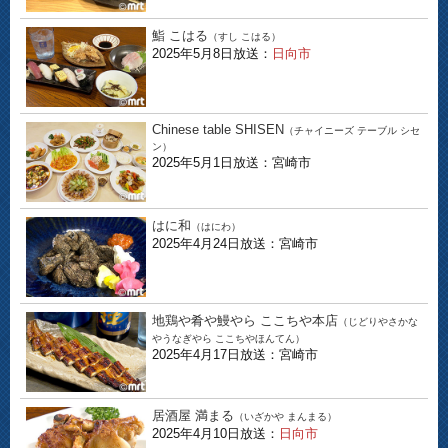
鮨 こはる
（すし こはる）
2025年5月8日放送：
日向市
Chinese table SHISEN
（チャイニーズ テーブル シセ
ン）
2025年5月1日放送：宮崎市
はに和
（はにわ）
2025年4月24日放送：宮崎市
地鶏や肴や鰻やら ここちや本店
（じどりやさかな
やうなぎやら ここちやほんてん）
2025年4月17日放送：宮崎市
居酒屋 満まる
（いざかや まんまる）
2025年4月10日放送：
日向市