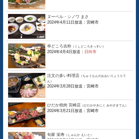
ヌーベル・シノワ まさ
2024年4月11日放送：宮崎市
串どころ吉粋
（くしどころきっすい）
2024年4月4日放送：
日向市
注文の多い料理店
（ちゅうもんのおおいりょうりて
ん）
2024年3月28日放送：宮崎市
ひだか焼肉 宮崎店
（ひだかやきにく みやざきてん）
2024年3月21日放送：宮崎市
旬家 栄寿
（しゅんか えいと）