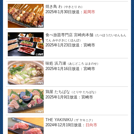
焼き鳥 わ
（やきとり わ）
2025年1月30日放送：
延岡市
食べ放題専門店 宮崎肉本舗
（たべほうだいせんもん
てん みやざきにくほんぽ）
2025年1月23日放送：宮崎市
味処 浜乃瀬
（あじどころ はまのせ）
2025年1月16日放送：宮崎市
鶏屋 たちばな
（とりや たちばな）
2025年1月9日放送：宮崎市
THE YAKINIKU
（ザ ヤキニク）
2024年12月19日放送：
日向市