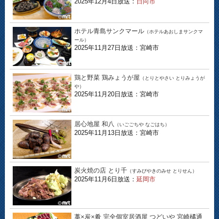
2025年12月4日放送：
日向市
ホテル青島サンクマール
（ホテルあおしまサンクマ
ール）
2025年11月27日放送：宮崎市
鶏と野菜 鶏みょうが屋
（とりとやさい とりみょうが
や）
2025年11月20日放送：宮崎市
居心地屋 和八
（いごごちや なごはち）
2025年11月13日放送：宮崎市
炭火焼の店 とり千
（すみびやきのみせ とりせん）
2025年11月6日放送：
延岡市
藁×炭×肴 完全個室居酒屋 つどいや 宮崎橘通