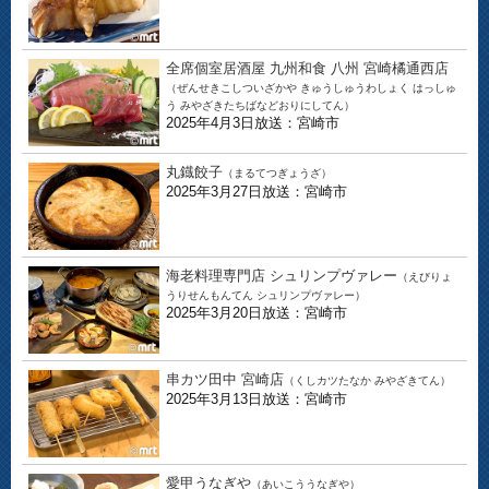
全席個室居酒屋 九州和食 八州 宮崎橘通西店
（ぜんせきこしついざかや きゅうしゅうわしょく はっしゅ
う みやざきたちばなどおりにしてん）
2025年4月3日放送：宮崎市
丸鐡餃子
（まるてつぎょうざ）
2025年3月27日放送：宮崎市
海老料理専門店 シュリンプヴァレー
（えびりょ
うりせんもんてん シュリンプヴァレー）
2025年3月20日放送：宮崎市
串カツ田中 宮崎店
（くしカツたなか みやざきてん）
2025年3月13日放送：宮崎市
愛甲うなぎや
（あいこううなぎや）