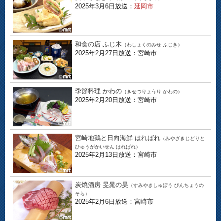
2025年3月6日放送：
延岡市
和食の店 ふじ木
（わしょくのみせ ふじき）
2025年2月27日放送：宮崎市
季節料理 かわの
（きせつりょうり かわの）
2025年2月20日放送：宮崎市
宮崎地鶏と日向海鮮 はればれ
（みやざきじどりと
ひゅうがかいせん はればれ）
2025年2月13日放送：宮崎市
炭焼酒房 旻晁の昊
（すみやきしゅぼう びんちょうの
そら）
2025年2月6日放送：宮崎市