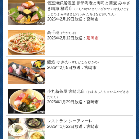
個室海鮮居酒屋 伊勢海老と寿司と蕎麦 みやざ
き晴海 橘通店
（こしつかいせんいざかや いせえびとす
しとそば みやざきはれうみ たちばなどおりてん）
2026年2月19日放送：宮崎市
高千穂
（たかちほ）
2026年2月12日放送：
延岡市
鮨処 ゆきの
（すしどころ ゆきの）
2026年2月5日放送：宮崎市
小丸新茶屋 宮崎北店
（おまるしんちゃや みやざきき
たてん）
2026年1月29日放送：宮崎市
レストラン シーアマーレ
2026年1月22日放送：宮崎市