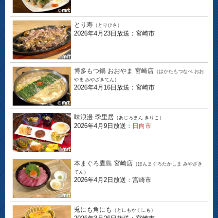
とり寿
（とりひさ）
2026年4月23日放送：宮崎市
博多もつ鍋 おおやま 宮崎店
（はかたもつなべ おお
やま みやざきてん）
2026年4月16日放送：宮崎市
味浪漫 季里居
（あじろまん きりこ）
2026年4月9日放送：
日向市
本まぐろ鷹島 宮崎店
（ほんまぐろたかしま みやざき
てん）
2026年4月2日放送：宮崎市
兎にも角にも
（とにもかくにも）