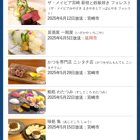
ザ・メイビア宮崎 薪焼と鉄板焼き フォレスト
（ザ・メイビアみやざき まきやきとてっぱんやき フォレス
ト）
2025年6月12日放送：宮崎市
居酒屋 一期屋
（いざかや いちごや）
2025年6月5日放送：
延岡市
かつを専門店 ニシタチ店
（かつをせんもんてん ニシ
タチてん）
2025年5月29日放送：宮崎市
鮨処 わたつみ
（すしどころ わたつみ）
2025年5月22日放送：宮崎市
味処 集
（あじどころ しゅう）
2025年5月15日放送：宮崎市