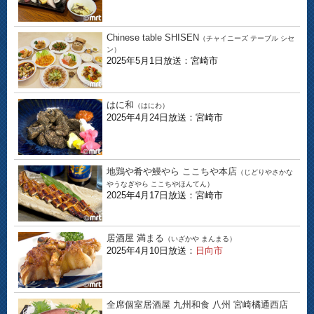
Chinese table SHISEN
（チャイニーズ テーブル シセ
ン）
2025年5月1日放送：宮崎市
はに和
（はにわ）
2025年4月24日放送：宮崎市
地鶏や肴や鰻やら ここちや本店
（じどりやさかな
やうなぎやら ここちやほんてん）
2025年4月17日放送：宮崎市
居酒屋 満まる
（いざかや まんまる）
2025年4月10日放送：
日向市
全席個室居酒屋 九州和食 八州 宮崎橘通西店