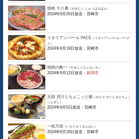
焼肉 十八番
（やきにく じゅうはちばん）
2024年9月26日放送：宮崎市
イタリアンバール PACE
（イタリアンバール パーチ
ェ）
2024年9月19日放送：宮崎市
焼肉の船一
（やきにくのふないち）
2024年9月12日放送：
延岡市
元祖 貝汁とちょこっと鮨
（がんそ かいじるとちょこ
っとずし）
2024年9月5日放送：宮崎市
一粒万倍
（いちりゅうまんばい）
2024年8月29日放送：宮崎市