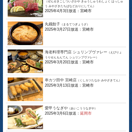
（ぜんせきこしついざかや きゅうしゅうわしょく はっしゅ
う みやざきたちばなどおりにしてん）
2025年4月3日放送：宮崎市
丸鐡餃子
（まるてつぎょうざ）
2025年3月27日放送：宮崎市
海老料理専門店 シュリンプヴァレー
（えびりょ
うりせんもんてん シュリンプヴァレー）
2025年3月20日放送：宮崎市
串カツ田中 宮崎店
（くしカツたなか みやざきてん）
2025年3月13日放送：宮崎市
愛甲うなぎや
（あいこううなぎや）
2025年3月6日放送：
延岡市