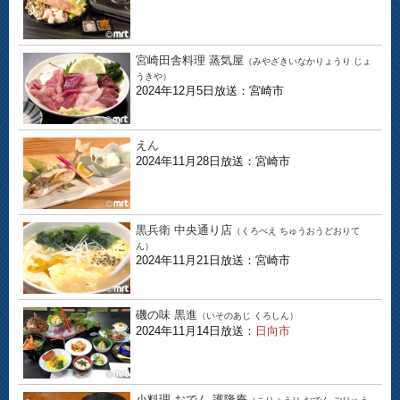
宮崎田舎料理 蒸気屋
（みやざきいなかりょうり じょ
うきや）
2024年12月5日放送：宮崎市
えん
2024年11月28日放送：宮崎市
黒兵衛 中央通り店
（くろべえ ちゅうおうどおりて
ん）
2024年11月21日放送：宮崎市
磯の味 黒進
（いそのあじ くろしん）
2024年11月14日放送：
日向市
小料理 おでん 護隆庵