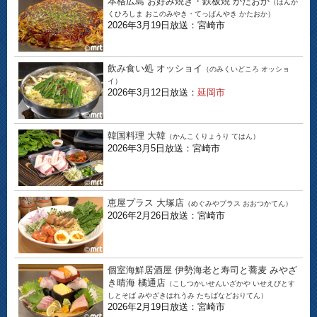
本格広島 お好み焼き・鉄板焼 かたおか
（ほんか
くひろしま おこのみやき・てっぱんやき かたおか）
2026年3月19日放送：宮崎市
飲み食い処 オッショイ
（のみくいどころ オッショ
イ）
2026年3月12日放送：
延岡市
韓国料理 大韓
（かんこくりょうり てはん）
2026年3月5日放送：宮崎市
恵屋プラス 大塚店
（めぐみやプラス おおつかてん）
2026年2月26日放送：宮崎市
個室海鮮居酒屋 伊勢海老と寿司と蕎麦 みやざ
き晴海 橘通店
（こしつかいせんいざかや いせえびとす
しとそば みやざきはれうみ たちばなどおりてん）
2026年2月19日放送：宮崎市