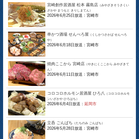
宮崎創作居酒屋 松本 霧島店
（みやざきそうさくい
ざかや まつもと きりしまてん）
2026年6月25日放送：宮崎市
串かつ酒場 せんべろ屋
（くしかつさかば せんべろ
や）
2026年6月18日放送：宮崎市
焼肉ここから 宮崎店
（やきにくここから みやざきて
ん）
2026年6月11日放送：宮崎市
コロコロホルモン居酒屋 ひろ八
（コロコロホルモ
ンいざかや ひろはち）
2026年6月4日放送：
延岡市
立呑 ごんぱち
（たちのみ ごんぱち）
2026年5月28日放送：宮崎市