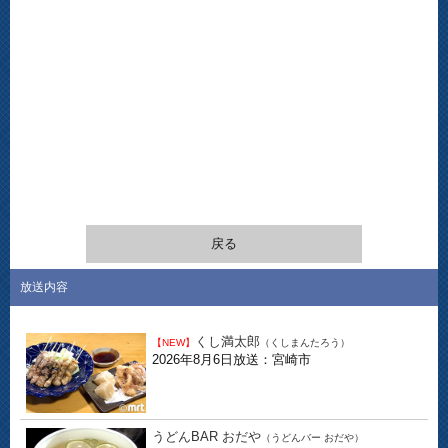
戻る
放送内容
くし満太郎
【NEW】
（くしまんたろう）
2026年8月6日放送：宮崎市
うどんBAR おだや
（うどんバー おだや）