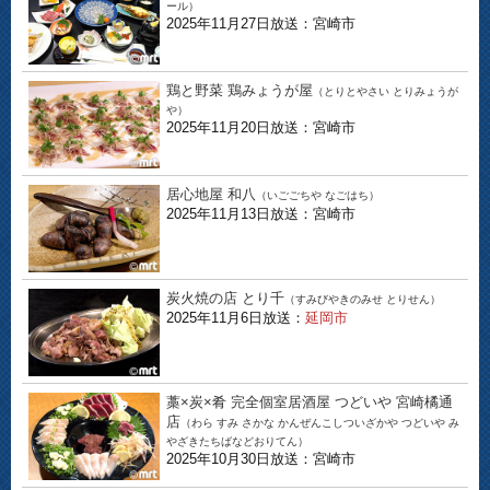
ール）
2025年11月27日放送：宮崎市
鶏と野菜 鶏みょうが屋
（とりとやさい とりみょうが
や）
2025年11月20日放送：宮崎市
居心地屋 和八
（いごごちや なごはち）
2025年11月13日放送：宮崎市
炭火焼の店 とり千
（すみびやきのみせ とりせん）
2025年11月6日放送：
延岡市
藁×炭×肴 完全個室居酒屋 つどいや 宮崎橘通
店
（わら すみ さかな かんぜんこしついざかや つどいや み
やざきたちばなどおりてん）
2025年10月30日放送：宮崎市