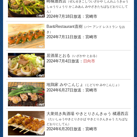
崎橘通西店
（ぜんせきこしついざかや しんわふうきゅう
しゅうりょうり かこみあん みやざきたちばなどおりにして
ん）
2024年7月18日放送：宮崎市
Bar&Restaurant直樹
（バー アンド レストラン なお
き）
2024年7月11日放送：宮崎市
居酒屋とおる
（いざかや とおる）
2024年7月4日放送：
日向市
地鶏家 みやこんじょ
（じどりや みやこんじょ）
2024年6月27日放送：宮崎市
大衆焼き鳥酒場 やきとりさんきゅう 橘通西店
（たいしゅうやきとりさかば やきとりさんきゅう たちばな
どおりにしてん）
2024年6月20日放送：宮崎市