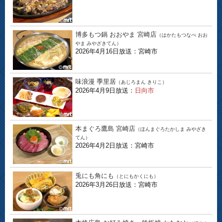
博多もつ鍋 おおやま 宮崎店
（はかたもつなべ おお
やま みやざきてん）
2026年4月16日放送：宮崎市
味浪漫 季里居
（あじろまん きりこ）
2026年4月9日放送：
日向市
本まぐろ鷹島 宮崎店
（ほんまぐろたかしま みやざき
てん）
2026年4月2日放送：宮崎市
兎にも角にも
（とにもかくにも）
2026年3月26日放送：宮崎市