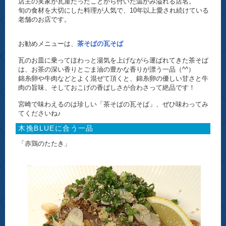
店主の実家が瓦屋だったことから付いた温かみ溢れる店名。
旬の食材を大切にした料理が人気で、10年以上愛され続けている
老舗のお店です。
お勧めメニューは、
茶そばの瓦そば
瓦のお皿に乗ってほわっと湯気を上げながら運ばれてきた茶そば
は、お茶の深い香りとごま油の豊かな香りが漂う一品（^^）
錦糸卵や牛肉などとよく混ぜて頂くと、錦糸卵の優しい甘さと牛
肉の旨味、そしておこげの香ばしさが合わさって絶品です！
宮崎で味わえるのは珍しい「茶そばの瓦そば」、ぜひ味わってみ
てくださいね♪
木挽BLUEに合う一品
「赤鶏のたたき」