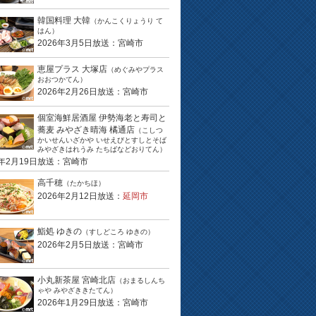
韓国料理 大韓
（かんこくりょうり て
はん）
2026年3月5日放送：宮崎市
恵屋プラス 大塚店
（めぐみやプラス
おおつかてん）
2026年2月26日放送：宮崎市
個室海鮮居酒屋 伊勢海老と寿司と
蕎麦 みやざき晴海 橘通店
（こしつ
かいせんいざかや いせえびとすしとそば
みやざきはれうみ たちばなどおりてん）
6年2月19日放送：宮崎市
高千穂
（たかちほ）
2026年2月12日放送：
延岡市
鮨処 ゆきの
（すしどころ ゆきの）
2026年2月5日放送：宮崎市
小丸新茶屋 宮崎北店
（おまるしんち
ゃや みやざききたてん）
2026年1月29日放送：宮崎市