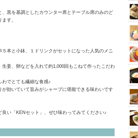
と、黒を基調としたカウンター席とテーブル席のみのど
ります。
串５本と小鉢、１ドリンクがセットになった人気のメニ
生姜、卵などを入れて約1,000回もこねて作ったこだわ
ふわでとても繊細な食感♪
りが効いていて旨みがシャープに堪能できる味わいです
良い「KENセット」、ぜひ味わってみてください♪