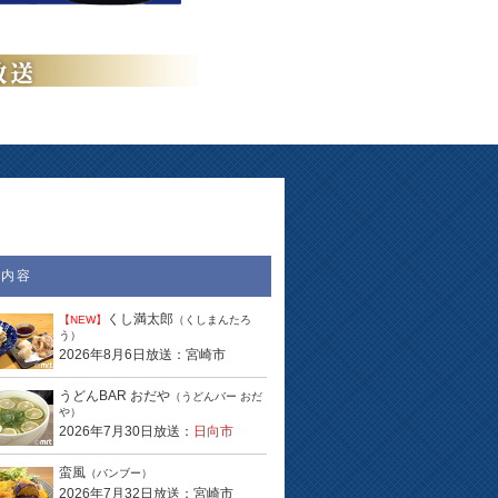
送内容
くし満太郎
【NEW】
（くしまんたろ
う）
2026年8月6日放送：宮崎市
うどんBAR おだや
（うどんバー おだ
や）
2026年7月30日放送：
日向市
蛮風
（バンブー）
2026年7月32日放送：宮崎市