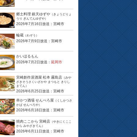
郷土料理 銀天ゆずや
（きょうどりょ
うり ぎんてんゆずや）
2026年7月16日放送：宮崎市
輪蔵
（わぞう）
2026年7月9日放送：宮崎市
かいほるもん
2026年7月2日放送：
延岡市
宮崎創作居酒屋 松本 霧島店
（みや
ざきそうさくいざかや まつもと きりし
まてん）
2026年6月25日放送：宮崎市
串かつ酒場 せんべろ屋
（くしかつさ
かば せんべろや）
2026年6月18日放送：宮崎市
焼肉ここから 宮崎店
（やきにくここ
から みやざきてん）
2026年6月11日放送：宮崎市