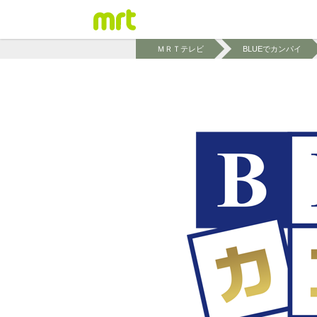
ＭＲＴテレビ
BLUEでカンパイ