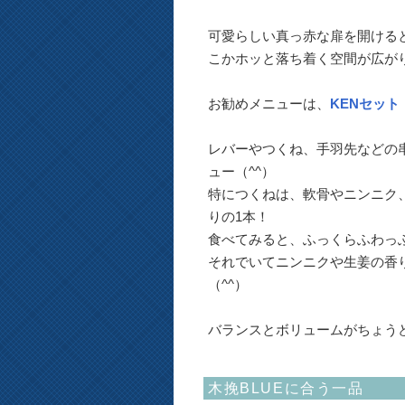
可愛らしい真っ赤な扉を開ける
こかホッと落ち着く空間が広が
お勧めメニューは、
KENセット
レバーやつくね、手羽先などの
ュー（^^）
特につくねは、軟骨やニンニク、
りの1本！
食べてみると、ふっくらふわっ
それでいてニンニクや生姜の香
（^^）
バランスとボリュームがちょうど
木挽BLUEに合う一品