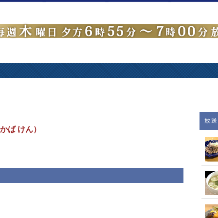
放
かば けん）