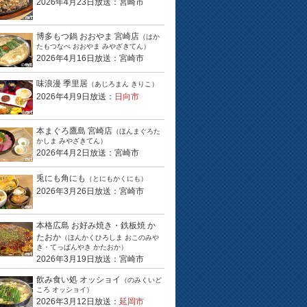
2026年4月23日放送：宮崎市
博多もつ鍋 おおやま 宮崎店
（はか
たもつなべ おおやま みやざきてん）
2026年4月16日放送：宮崎市
味浪漫 季里居
（あじろまん きりこ）
2026年4月9日放送：
日向市
本まぐろ鷹島 宮崎店
（ほんまぐろた
かしま みやざきてん）
2026年4月2日放送：宮崎市
兎にも角にも
（とにもかくにも）
2026年3月26日放送：宮崎市
本格広島 お好み焼き・鉄板焼 か
たおか
（ほんかくひろしま おこのみや
き・てっぱんやき かたおか）
2026年3月19日放送：宮崎市
飲み食い処 オッショイ
（のみくいど
ころ オッショイ）
2026年3月12日放送：
延岡市