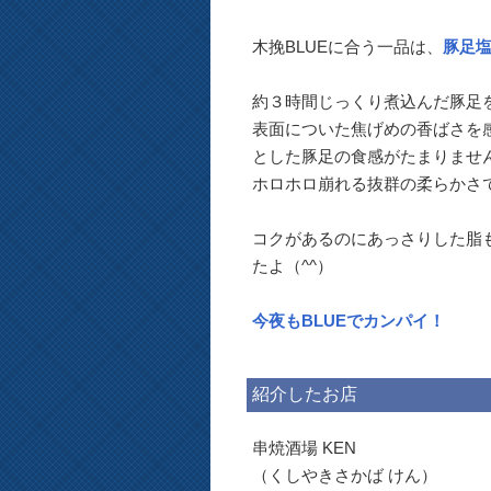
木挽BLUEに合う一品は、
豚足
約３時間じっくり煮込んだ豚足
表面についた焦げめの香ばさを
とした豚足の食感がたまりませ
ホロホロ崩れる抜群の柔らかさ
コクがあるのにあっさりした脂も
たよ（^^）
今夜もBLUEでカンパイ！
紹介したお店
串焼酒場 KEN
（くしやきさかば けん）