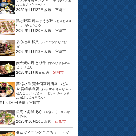
ホテル青島サンクマール
（ホテルあ
おしまサンクマール）
2025年11月27日放送：宮崎市
鶏と野菜 鶏みょうが屋
（とりとやさ
い とりみょうがや）
2025年11月20日放送：宮崎市
居心地屋 和八
（いごごちや なごは
ち）
2025年11月13日放送：宮崎市
炭火焼の店 とり千
（すみびやきのみ
せ とりせん）
2025年11月6日放送：
延岡市
藁×炭×肴 完全個室居酒屋 つどい
や 宮崎橘通店
（わら すみ さかな かん
ぜんこしついざかや つどいや みやざき
たちばなどおりてん）
5年10月30日放送：宮崎市
焼肉・海鮮 あら
（やきにく・かいせ
ん あら）
2025年10月16日放送：
西都市
個室ダイニング こごみ
（こしつダイ