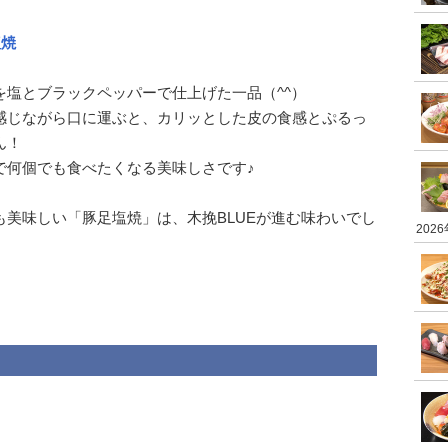
塩焼
を塩とブラックペッパーで仕上げた一品（^^）
感じながら口に運ぶと、カリッとした皮の食感とぷるっ
ん！
で何個でも食べたくなる美味しさです♪
美味しい「豚足塩焼」は、木挽BLUEが進む味わいでし
202