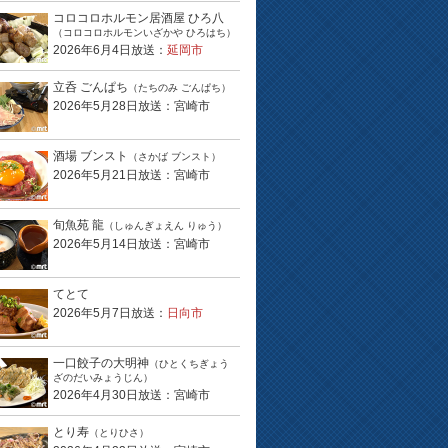
コロコロホルモン居酒屋 ひろ八
（コロコロホルモンいざかや ひろはち）
2026年6月4日放送：
延岡市
立呑 ごんぱち
（たちのみ ごんぱち）
2026年5月28日放送：宮崎市
酒場 ブンスト
（さかば ブンスト）
2026年5月21日放送：宮崎市
旬魚苑 龍
（しゅんぎょえん りゅう）
2026年5月14日放送：宮崎市
てとて
2026年5月7日放送：
日向市
一口餃子の大明神
（ひとくちぎょう
ざのだいみょうじん）
2026年4月30日放送：宮崎市
とり寿
（とりひさ）