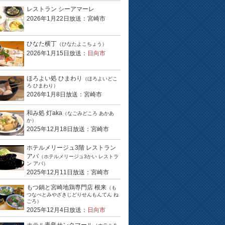
レストラン シーアマーレ
2026年1月22日放送：宮崎市
ひなた横丁
（ひなたよこちょう）
2026年1月15日放送：
日向市
ほろよい処 ひまわり
（ほろよいどこ
ろ ひまわり）
2026年1月8日放送：宮崎市
和み処 灯aka
（なごみどころ あかあ
か）
2025年12月18日放送：宮崎市
ホテルメリージュ3階 レストラン
アバ
（ホテルメリージュ3かい レストラ
ン アバ）
2025年12月11日放送：宮崎市
もつ鍋と宮崎地鶏専門店 根来
（も
つなべとみやざきじどりせんもんてん ね
ごろ）
2025年12月4日放送：
日向市