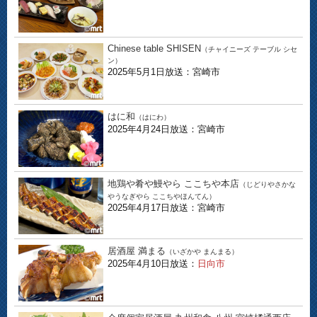
Chinese table SHISEN
（チャイニーズ テーブル シセ
ン）
2025年5月1日放送：宮崎市
はに和
（はにわ）
2025年4月24日放送：宮崎市
地鶏や肴や鰻やら ここちや本店
（じどりやさかな
やうなぎやら ここちやほんてん）
2025年4月17日放送：宮崎市
居酒屋 満まる
（いざかや まんまる）
2025年4月10日放送：
日向市