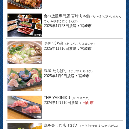
食べ放題専門店 宮崎肉本舗
（たべほうだいせんもん
てん みやざきにくほんぽ）
2025年1月23日放送：宮崎市
味処 浜乃瀬
（あじどころ はまのせ）
2025年1月16日放送：宮崎市
鶏屋 たちばな
（とりや たちばな）
2025年1月9日放送：宮崎市
THE YAKINIKU
（ザ ヤキニク）
2024年12月19日放送：
日向市
鶏を楽しむ店 むげん
（とりをたのしむみせ むげん）