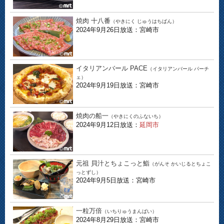
焼肉 十八番
（やきにく じゅうはちばん）
2024年9月26日放送：宮崎市
イタリアンバール PACE
（イタリアンバール パーチ
ェ）
2024年9月19日放送：宮崎市
焼肉の船一
（やきにくのふないち）
2024年9月12日放送：
延岡市
元祖 貝汁とちょこっと鮨
（がんそ かいじるとちょこ
っとずし）
2024年9月5日放送：宮崎市
一粒万倍
（いちりゅうまんばい）
2024年8月29日放送：宮崎市