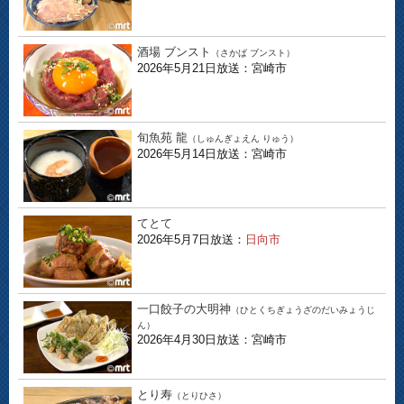
酒場 ブンスト
（さかば ブンスト）
2026年5月21日放送：宮崎市
旬魚苑 龍
（しゅんぎょえん りゅう）
2026年5月14日放送：宮崎市
てとて
2026年5月7日放送：
日向市
一口餃子の大明神
（ひとくちぎょうざのだいみょうじ
ん）
2026年4月30日放送：宮崎市
とり寿
（とりひさ）