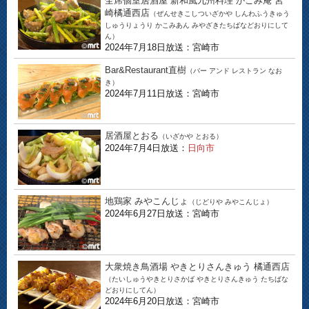
全席個室居酒屋 新和風九州料理 かこみ庵 宮
崎橘通西店
（ぜんせきこしついざかや しんわふうきゅう
しゅうりょうり かこみあん みやざきたちばなどおりにして
ん）
2024年7月18日放送：宮崎市
Bar&Restaurant直樹
（バー アンド レストラン なお
き）
2024年7月11日放送：宮崎市
居酒屋とおる
（いざかや とおる）
2024年7月4日放送：
日向市
地鶏家 みやこんじょ
（じどりや みやこんじょ）
2024年6月27日放送：宮崎市
大衆焼き鳥酒場 やきとりさんきゅう 橘通西店
（たいしゅうやきとりさかば やきとりさんきゅう たちばな
どおりにしてん）
2024年6月20日放送：宮崎市