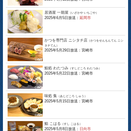
居酒屋 一期屋
（いざかや いちごや）
2025年6月5日放送：
延岡市
かつを専門店 ニシタチ店
（かつをせんもんてん ニシ
タチてん）
2025年5月29日放送：宮崎市
鮨処 わたつみ
（すしどころ わたつみ）
2025年5月22日放送：宮崎市
味処 集
（あじどころ しゅう）
2025年5月15日放送：宮崎市
鮨 こはる
（すし こはる）
2025年5月8日放送：
日向市