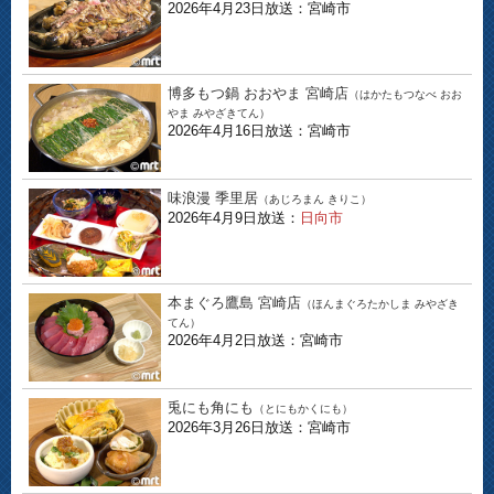
2026年4月23日放送：宮崎市
博多もつ鍋 おおやま 宮崎店
（はかたもつなべ おお
やま みやざきてん）
2026年4月16日放送：宮崎市
味浪漫 季里居
（あじろまん きりこ）
2026年4月9日放送：
日向市
本まぐろ鷹島 宮崎店
（ほんまぐろたかしま みやざき
てん）
2026年4月2日放送：宮崎市
兎にも角にも
（とにもかくにも）
2026年3月26日放送：宮崎市