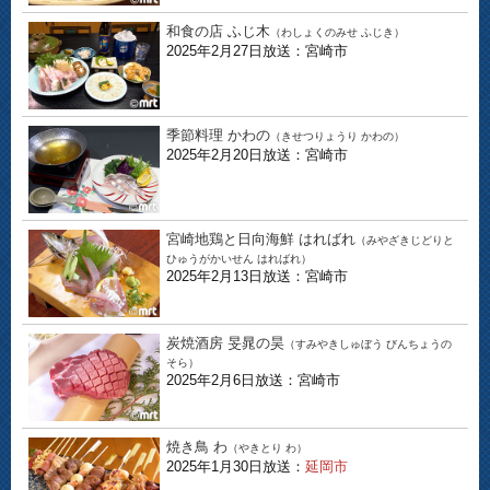
和食の店 ふじ木
（わしょくのみせ ふじき）
2025年2月27日放送：宮崎市
季節料理 かわの
（きせつりょうり かわの）
2025年2月20日放送：宮崎市
宮崎地鶏と日向海鮮 はればれ
（みやざきじどりと
ひゅうがかいせん はればれ）
2025年2月13日放送：宮崎市
炭焼酒房 旻晁の昊
（すみやきしゅぼう びんちょうの
そら）
2025年2月6日放送：宮崎市
焼き鳥 わ
（やきとり わ）
2025年1月30日放送：
延岡市