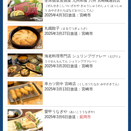
全席個室居酒屋 九州和食 八州 宮崎橘通西店
（ぜんせきこしついざかや きゅうしゅうわしょく はっしゅ
う みやざきたちばなどおりにしてん）
2025年4月3日放送：宮崎市
丸鐡餃子
（まるてつぎょうざ）
2025年3月27日放送：宮崎市
海老料理専門店 シュリンプヴァレー
（えびりょ
うりせんもんてん シュリンプヴァレー）
2025年3月20日放送：宮崎市
串カツ田中 宮崎店
（くしカツたなか みやざきてん）
2025年3月13日放送：宮崎市
愛甲うなぎや
（あいこううなぎや）
2025年3月6日放送：
延岡市