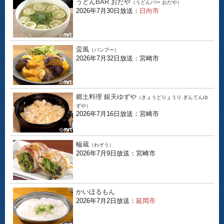
うどんBAR おだや
（うどんバー おだや）
2026年7月30日放送：
日向市
蛮風
（バンブー）
2026年7月32日放送：宮崎市
郷土料理 銀天ゆずや
（きょうどりょうり ぎんてんゆ
ずや）
2026年7月16日放送：宮崎市
輪蔵
（わぞう）
2026年7月9日放送：宮崎市
かいほるもん
2026年7月2日放送：
延岡市