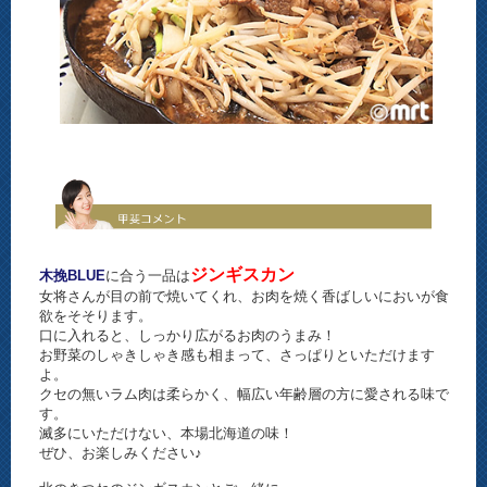
ジンギスカン
木挽BLUE
に合う一品は
女将さんが目の前で焼いてくれ、お肉を焼く香ばしいにおいが食
欲をそそります。
口に入れると、しっかり広がるお肉のうまみ！
お野菜のしゃきしゃき感も相まって、さっぱりといただけます
よ。
クセの無いラム肉は柔らかく、幅広い年齢層の方に愛される味で
す。
滅多にいただけない、本場北海道の味！
ぜひ、お楽しみください♪