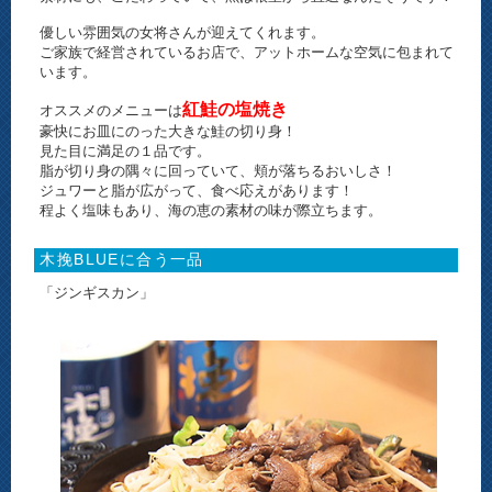
優しい雰囲気の女将さんが迎えてくれます。
ご家族で経営されているお店で、アットホームな空気に包まれて
います。
紅鮭の塩焼き
オススメのメニューは
豪快にお皿にのった大きな鮭の切り身！
見た目に満足の１品です。
脂が切り身の隅々に回っていて、頬が落ちるおいしさ！
ジュワーと脂が広がって、食べ応えがあります！
程よく塩味もあり、海の恵の素材の味が際立ちます。
木挽BLUEに合う一品
「ジンギスカン」