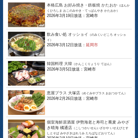
本格広島 お好み焼き・鉄板焼 かたおか
（ほんか
くひろしま おこのみやき・てっぱんやき かたおか）
2026年3月19日放送：宮崎市
飲み食い処 オッショイ
（のみくいどころ オッショ
イ）
2026年3月12日放送：
延岡市
韓国料理 大韓
（かんこくりょうり てはん）
2026年3月5日放送：宮崎市
恵屋プラス 大塚店
（めぐみやプラス おおつかてん）
2026年2月26日放送：宮崎市
個室海鮮居酒屋 伊勢海老と寿司と蕎麦 みやざ
き晴海 橘通店
（こしつかいせんいざかや いせえびとす
しとそば みやざきはれうみ たちばなどおりてん）