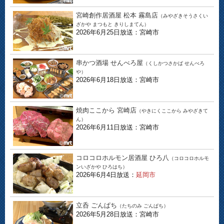
宮崎創作居酒屋 松本 霧島店
（みやざきそうさくい
ざかや まつもと きりしまてん）
2026年6月25日放送：宮崎市
串かつ酒場 せんべろ屋
（くしかつさかば せんべろ
や）
2026年6月18日放送：宮崎市
焼肉ここから 宮崎店
（やきにくここから みやざきて
ん）
2026年6月11日放送：宮崎市
コロコロホルモン居酒屋 ひろ八
（コロコロホルモ
ンいざかや ひろはち）
2026年6月4日放送：
延岡市
立呑 ごんぱち
（たちのみ ごんぱち）
2026年5月28日放送：宮崎市