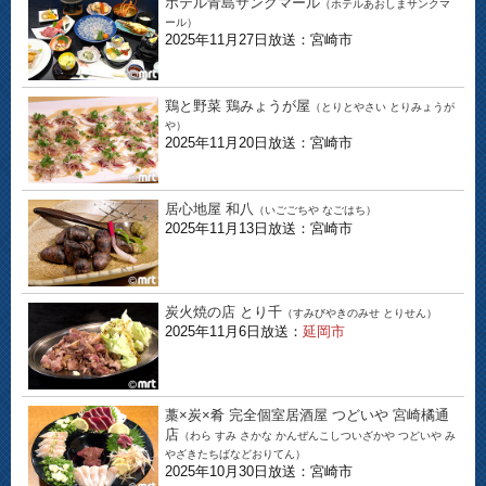
ホテル青島サンクマール
（ホテルあおしまサンクマ
ール）
2025年11月27日放送：宮崎市
鶏と野菜 鶏みょうが屋
（とりとやさい とりみょうが
や）
2025年11月20日放送：宮崎市
居心地屋 和八
（いごごちや なごはち）
2025年11月13日放送：宮崎市
炭火焼の店 とり千
（すみびやきのみせ とりせん）
2025年11月6日放送：
延岡市
藁×炭×肴 完全個室居酒屋 つどいや 宮崎橘通
店
（わら すみ さかな かんぜんこしついざかや つどいや み
やざきたちばなどおりてん）
2025年10月30日放送：宮崎市