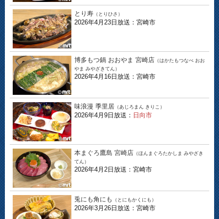
とり寿
（とりひさ）
2026年4月23日放送：宮崎市
博多もつ鍋 おおやま 宮崎店
（はかたもつなべ おお
やま みやざきてん）
2026年4月16日放送：宮崎市
味浪漫 季里居
（あじろまん きりこ）
2026年4月9日放送：
日向市
本まぐろ鷹島 宮崎店
（ほんまぐろたかしま みやざき
てん）
2026年4月2日放送：宮崎市
兎にも角にも
（とにもかくにも）
2026年3月26日放送：宮崎市