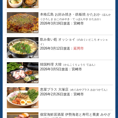
本格広島 お好み焼き・鉄板焼 かたおか
（ほんか
くひろしま おこのみやき・てっぱんやき かたおか）
2026年3月19日放送：宮崎市
飲み食い処 オッショイ
（のみくいどころ オッショ
イ）
2026年3月12日放送：
延岡市
韓国料理 大韓
（かんこくりょうり てはん）
2026年3月5日放送：宮崎市
恵屋プラス 大塚店
（めぐみやプラス おおつかてん）
2026年2月26日放送：宮崎市
個室海鮮居酒屋 伊勢海老と寿司と蕎麦 みやざ