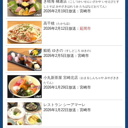
き晴海 橘通店
（こしつかいせんいざかや いせえびとす
しとそば みやざきはれうみ たちばなどおりてん）
2026年2月19日放送：宮崎市
高千穂
（たかちほ）
2026年2月12日放送：
延岡市
鮨処 ゆきの
（すしどころ ゆきの）
2026年2月5日放送：宮崎市
小丸新茶屋 宮崎北店
（おまるしんちゃや みやざきき
たてん）
2026年1月29日放送：宮崎市
レストラン シーアマーレ
2026年1月22日放送：宮崎市