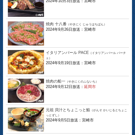
2024年10月3日放送：宮崎市
焼肉 十八番
（やきにく じゅうはちばん）
2024年9月26日放送：宮崎市
イタリアンバール PACE
（イタリアンバール パーチ
ェ）
2024年9月19日放送：宮崎市
焼肉の船一
（やきにくのふないち）
2024年9月12日放送：
延岡市
元祖 貝汁とちょこっと鮨
（がんそ かいじるとちょこ
っとずし）
2024年9月5日放送：宮崎市