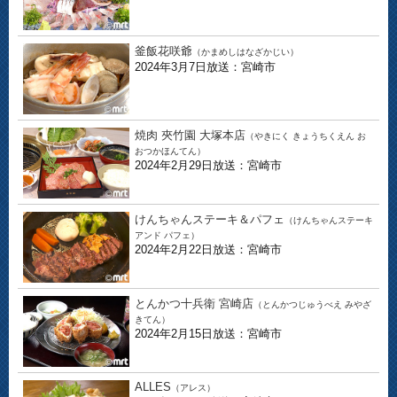
釜飯花咲爺
（かまめしはなざかじい）
2024年3月7日放送：宮崎市
焼肉 夾竹園 大塚本店
（やきにく きょうちくえん お
おつかほんてん）
2024年2月29日放送：宮崎市
けんちゃんステーキ＆パフェ
（けんちゃんステーキ
アンド パフェ）
2024年2月22日放送：宮崎市
とんかつ十兵衛 宮崎店
（とんかつじゅうべえ みやざ
きてん）
2024年2月15日放送：宮崎市
ALLES
（アレス）