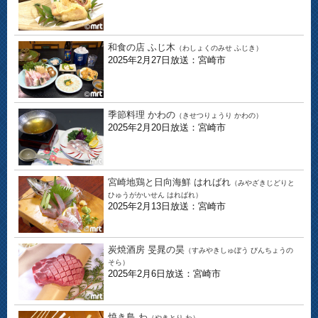
和食の店 ふじ木
（わしょくのみせ ふじき）
2025年2月27日放送：宮崎市
季節料理 かわの
（きせつりょうり かわの）
2025年2月20日放送：宮崎市
宮崎地鶏と日向海鮮 はればれ
（みやざきじどりと
ひゅうがかいせん はればれ）
2025年2月13日放送：宮崎市
炭焼酒房 旻晁の昊
（すみやきしゅぼう びんちょうの
そら）
2025年2月6日放送：宮崎市
焼き鳥 わ
（やきとり わ）