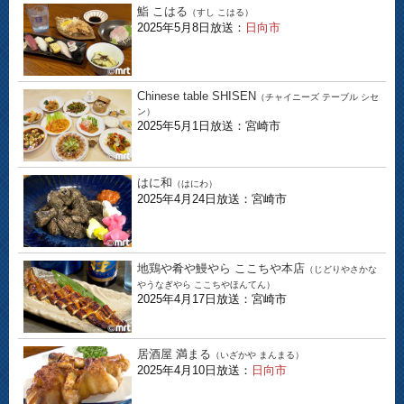
鮨 こはる
（すし こはる）
2025年5月8日放送：
日向市
Chinese table SHISEN
（チャイニーズ テーブル シセ
ン）
2025年5月1日放送：宮崎市
はに和
（はにわ）
2025年4月24日放送：宮崎市
地鶏や肴や鰻やら ここちや本店
（じどりやさかな
やうなぎやら ここちやほんてん）
2025年4月17日放送：宮崎市
居酒屋 満まる
（いざかや まんまる）
2025年4月10日放送：
日向市