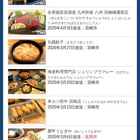
全席個室居酒屋 九州和食 八州 宮崎橘通西店
（ぜんせきこしついざかや きゅうしゅうわしょく はっしゅ
う みやざきたちばなどおりにしてん）
2025年4月3日放送：宮崎市
丸鐡餃子
（まるてつぎょうざ）
2025年3月27日放送：宮崎市
海老料理専門店 シュリンプヴァレー
（えびりょ
うりせんもんてん シュリンプヴァレー）
2025年3月20日放送：宮崎市
串カツ田中 宮崎店
（くしカツたなか みやざきてん）
2025年3月13日放送：宮崎市
愛甲うなぎや
（あいこううなぎや）
2025年3月6日放送：
延岡市