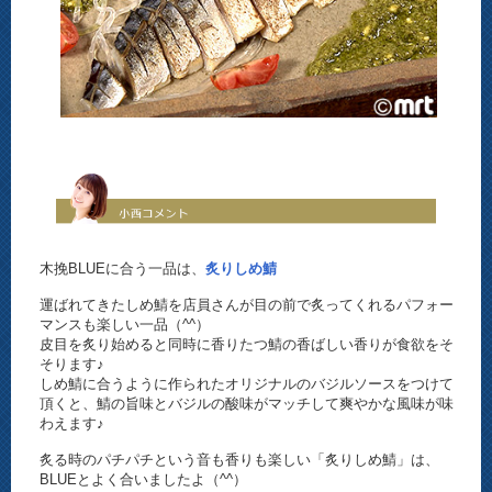
木挽BLUEに合う一品は、
炙りしめ鯖
運ばれてきたしめ鯖を店員さんが目の前で炙ってくれるパフォー
マンスも楽しい一品（^^）
皮目を炙り始めると同時に香りたつ鯖の香ばしい香りが食欲をそ
そります♪
しめ鯖に合うように作られたオリジナルのバジルソースをつけて
頂くと、鯖の旨味とバジルの酸味がマッチして爽やかな風味が味
わえます♪
炙る時のパチパチという音も香りも楽しい「炙りしめ鯖」は、
BLUEとよく合いましたよ（^^）