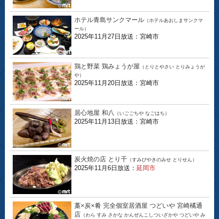
ホテル青島サンクマール
（ホテルあおしまサンクマ
ール）
2025年11月27日放送：宮崎市
鶏と野菜 鶏みょうが屋
（とりとやさい とりみょうが
や）
2025年11月20日放送：宮崎市
居心地屋 和八
（いごごちや なごはち）
2025年11月13日放送：宮崎市
炭火焼の店 とり千
（すみびやきのみせ とりせん）
2025年11月6日放送：
延岡市
藁×炭×肴 完全個室居酒屋 つどいや 宮崎橘通
店
（わら すみ さかな かんぜんこしついざかや つどいや み