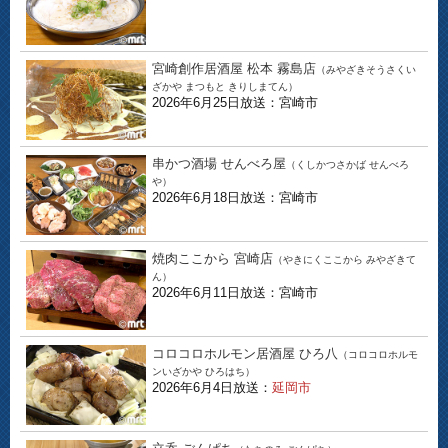
宮崎創作居酒屋 松本 霧島店
（みやざきそうさくい
ざかや まつもと きりしまてん）
2026年6月25日放送：宮崎市
串かつ酒場 せんべろ屋
（くしかつさかば せんべろ
や）
2026年6月18日放送：宮崎市
焼肉ここから 宮崎店
（やきにくここから みやざきて
ん）
2026年6月11日放送：宮崎市
コロコロホルモン居酒屋 ひろ八
（コロコロホルモ
ンいざかや ひろはち）
2026年6月4日放送：
延岡市