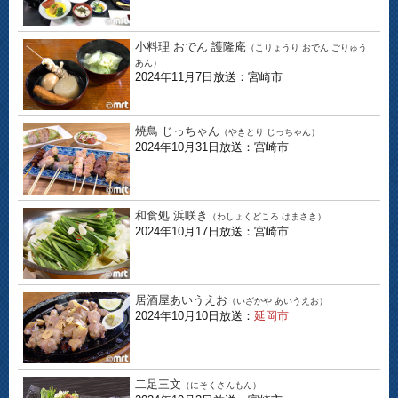
小料理 おでん 護隆庵
（こりょうり おでん ごりゅう
あん）
2024年11月7日放送：宮崎市
焼鳥 じっちゃん
（やきとり じっちゃん）
2024年10月31日放送：宮崎市
和食処 浜咲き
（わしょくどころ はまさき）
2024年10月17日放送：宮崎市
居酒屋あいうえお
（いざかや あいうえお）
2024年10月10日放送：
延岡市
二足三文
（にそくさんもん）