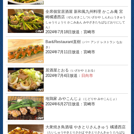
全席個室居酒屋 新和風九州料理 かこみ庵 宮
崎橘通西店
（ぜんせきこしついざかや しんわふうきゅう
しゅうりょうり かこみあん みやざきたちばなどおりにして
ん）
2024年7月18日放送：宮崎市
Bar&Restaurant直樹
（バー アンド レストラン なお
き）
2024年7月11日放送：宮崎市
居酒屋とおる
（いざかや とおる）
2024年7月4日放送：
日向市
地鶏家 みやこんじょ
（じどりや みやこんじょ）
2024年6月27日放送：宮崎市
大衆焼き鳥酒場 やきとりさんきゅう 橘通西店
（たいしゅうやきとりさかば やきとりさんきゅう たちばな