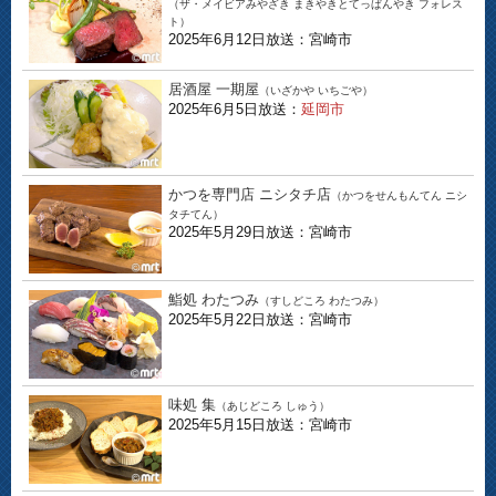
（ザ・メイビアみやざき まきやきとてっぱんやき フォレス
ト）
2025年6月12日放送：宮崎市
居酒屋 一期屋
（いざかや いちごや）
2025年6月5日放送：
延岡市
かつを専門店 ニシタチ店
（かつをせんもんてん ニシ
タチてん）
2025年5月29日放送：宮崎市
鮨処 わたつみ
（すしどころ わたつみ）
2025年5月22日放送：宮崎市
味処 集
（あじどころ しゅう）
2025年5月15日放送：宮崎市