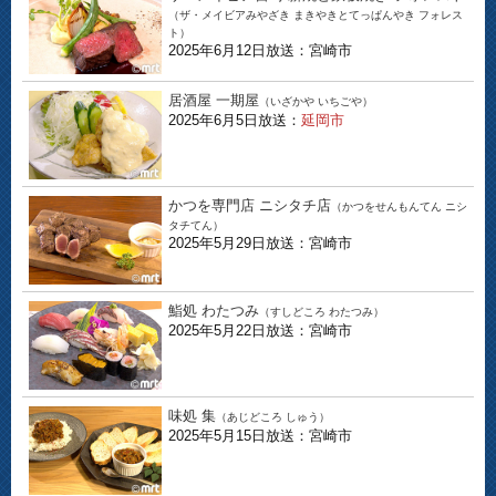
（ザ・メイビアみやざき まきやきとてっぱんやき フォレス
ト）
2025年6月12日放送：宮崎市
居酒屋 一期屋
（いざかや いちごや）
2025年6月5日放送：
延岡市
かつを専門店 ニシタチ店
（かつをせんもんてん ニシ
タチてん）
2025年5月29日放送：宮崎市
鮨処 わたつみ
（すしどころ わたつみ）
2025年5月22日放送：宮崎市
味処 集
（あじどころ しゅう）
2025年5月15日放送：宮崎市