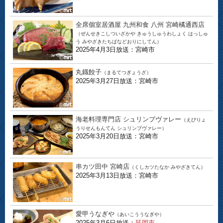
全席個室居酒屋 九州和食 八州 宮崎橘通西店
（ぜんせきこしついざかや きゅうしゅうわしょく はっしゅ
う みやざきたちばなどおりにしてん）
2025年4月3日放送：宮崎市
丸鐡餃子
（まるてつぎょうざ）
2025年3月27日放送：宮崎市
海老料理専門店 シュリンプヴァレー
（えびりょ
うりせんもんてん シュリンプヴァレー）
2025年3月20日放送：宮崎市
串カツ田中 宮崎店
（くしカツたなか みやざきてん）
2025年3月13日放送：宮崎市
愛甲うなぎや
（あいこううなぎや）
2025年3月6日放送：
延岡市