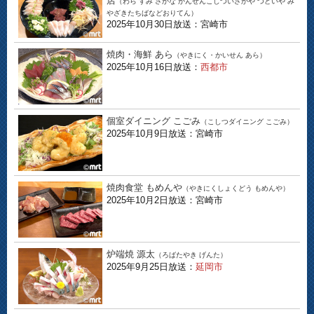
店
（わら すみ さかな かんぜんこしついざかや つどいや み
やざきたちばなどおりてん）
2025年10月30日放送：宮崎市
焼肉・海鮮 あら
（やきにく・かいせん あら）
2025年10月16日放送：
西都市
個室ダイニング こごみ
（こしつダイニング こごみ）
2025年10月9日放送：宮崎市
焼肉食堂 もめんや
（やきにくしょくどう もめんや）
2025年10月2日放送：宮崎市
炉端焼 源太
（ろばたやき げんた）
2025年9月25日放送：
延岡市