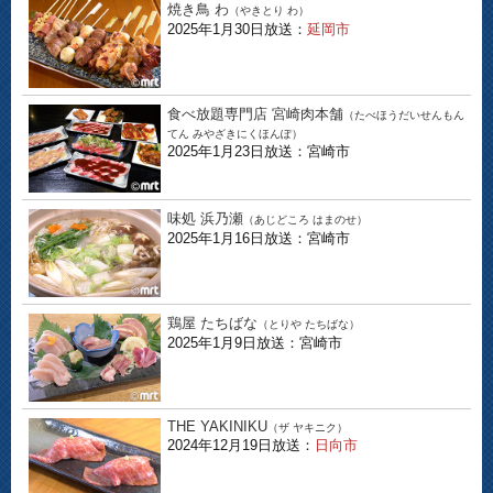
焼き鳥 わ
（やきとり わ）
2025年1月30日放送：
延岡市
食べ放題専門店 宮崎肉本舗
（たべほうだいせんもん
てん みやざきにくほんぽ）
2025年1月23日放送：宮崎市
味処 浜乃瀬
（あじどころ はまのせ）
2025年1月16日放送：宮崎市
鶏屋 たちばな
（とりや たちばな）
2025年1月9日放送：宮崎市
THE YAKINIKU
（ザ ヤキニク）
2024年12月19日放送：
日向市