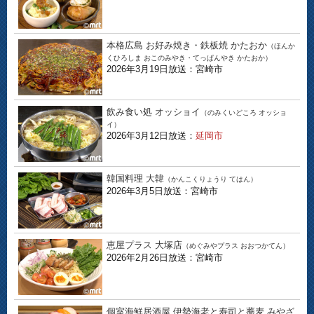
本格広島 お好み焼き・鉄板焼 かたおか
（ほんか
くひろしま おこのみやき・てっぱんやき かたおか）
2026年3月19日放送：宮崎市
飲み食い処 オッショイ
（のみくいどころ オッショ
イ）
2026年3月12日放送：
延岡市
韓国料理 大韓
（かんこくりょうり てはん）
2026年3月5日放送：宮崎市
恵屋プラス 大塚店
（めぐみやプラス おおつかてん）
2026年2月26日放送：宮崎市
個室海鮮居酒屋 伊勢海老と寿司と蕎麦 みやざ