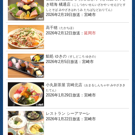
き晴海 橘通店
（こしつかいせんいざかや いせえびとす
しとそば みやざきはれうみ たちばなどおりてん）
2026年2月19日放送：宮崎市
高千穂
（たかちほ）
2026年2月12日放送：
延岡市
鮨処 ゆきの
（すしどころ ゆきの）
2026年2月5日放送：宮崎市
小丸新茶屋 宮崎北店
（おまるしんちゃや みやざきき
たてん）
2026年1月29日放送：宮崎市
レストラン シーアマーレ
2026年1月22日放送：宮崎市