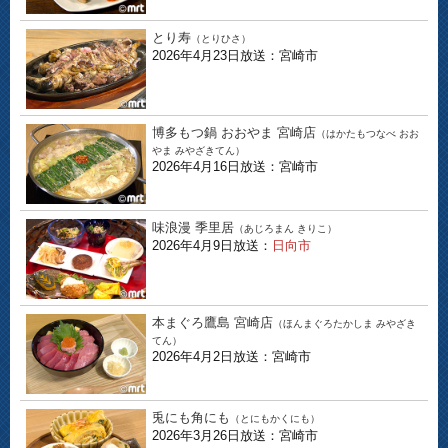
とり寿
（とりひさ）
2026年4月23日放送：宮崎市
博多もつ鍋 おおやま 宮崎店
（はかたもつなべ おお
やま みやざきてん）
2026年4月16日放送：宮崎市
味浪漫 季里居
（あじろまん きりこ）
2026年4月9日放送：
日向市
本まぐろ鷹島 宮崎店
（ほんまぐろたかしま みやざき
てん）
2026年4月2日放送：宮崎市
兎にも角にも
（とにもかくにも）
2026年3月26日放送：宮崎市