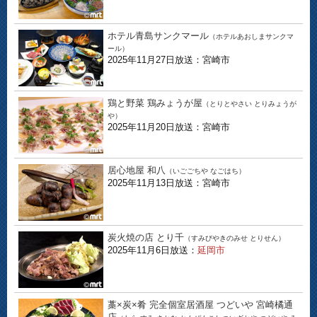
ホテル青島サンクマール
（ホテルあおしまサンクマ
ール）
2025年11月27日放送：宮崎市
鶏と野菜 鶏みょうが屋
（とりとやさい とりみょうが
や）
2025年11月20日放送：宮崎市
居心地屋 和八
（いごごちや なごはち）
2025年11月13日放送：宮崎市
炭火焼の店 とり千
（すみびやきのみせ とりせん）
2025年11月6日放送：
延岡市
藁×炭×肴 完全個室居酒屋 つどいや 宮崎橘通