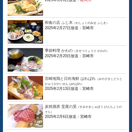
和食の店 ふじ木
（わしょくのみせ ふじき）
2025年2月27日放送：宮崎市
季節料理 かわの
（きせつりょうり かわの）
2025年2月20日放送：宮崎市
宮崎地鶏と日向海鮮 はればれ
（みやざきじどりと
ひゅうがかいせん はればれ）
2025年2月13日放送：宮崎市
炭焼酒房 旻晁の昊
（すみやきしゅぼう びんちょうの
そら）
2025年2月6日放送：宮崎市