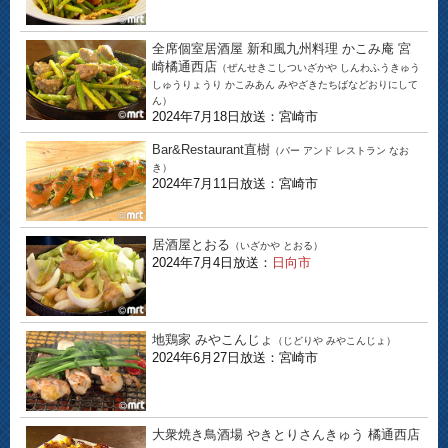
全席個室居酒屋 新和風九州料理 かこみ庵 宮
崎橘通西店
（ぜんせきこしついざかや しんわふうきゅう
しゅうりょうり かこみあん みやざきたちばなどおりにして
ん）
2024年7月18日放送：宮崎市
Bar&Restaurant直樹
（バー アンド レストラン なお
き）
2024年7月11日放送：宮崎市
居酒屋とおる
（いざかや とおる）
2024年7月4日放送：
日向市
地鶏家 みやこんじょ
（じどりや みやこんじょ）
2024年6月27日放送：宮崎市
大衆焼き鳥酒場 やきとりさんきゅう 橘通西店