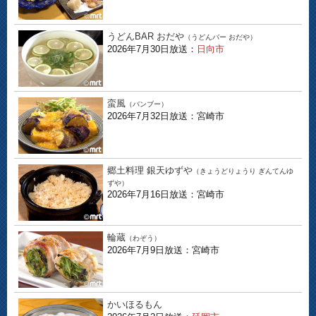
うどんBAR おだや
（うどんバー おだや）
2026年7月30日放送：
日向市
蛮風
（バンブー）
2026年7月32日放送：宮崎市
郷土料理 銀天ゆずや
（きょうどりょうり ぎんてんゆ
ずや）
2026年7月16日放送：宮崎市
輪蔵
（わぞう）
2026年7月9日放送：宮崎市
かいほるもん