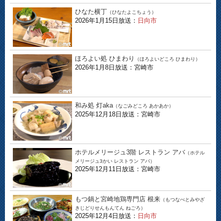
ひなた横丁
（ひなたよこちょう）
2026年1月15日放送：
日向市
ほろよい処 ひまわり
（ほろよいどころ ひまわり）
2026年1月8日放送：宮崎市
和み処 灯aka
（なごみどころ あかあか）
2025年12月18日放送：宮崎市
ホテルメリージュ3階 レストラン アバ
（ホテル
メリージュ3かい レストラン アバ）
2025年12月11日放送：宮崎市
もつ鍋と宮崎地鶏専門店 根来
（もつなべとみやざ
きじどりせんもんてん ねごろ）
2025年12月4日放送：
日向市