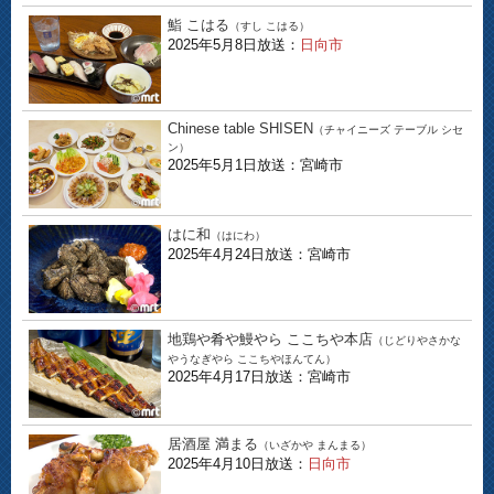
鮨 こはる
（すし こはる）
2025年5月8日放送：
日向市
Chinese table SHISEN
（チャイニーズ テーブル シセ
ン）
2025年5月1日放送：宮崎市
はに和
（はにわ）
2025年4月24日放送：宮崎市
地鶏や肴や鰻やら ここちや本店
（じどりやさかな
やうなぎやら ここちやほんてん）
2025年4月17日放送：宮崎市
居酒屋 満まる
（いざかや まんまる）
2025年4月10日放送：
日向市