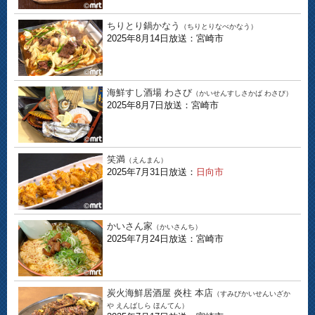
ちりとり鍋かなう
（ちりとりなべかなう）
2025年8月14日放送：宮崎市
海鮮すし酒場 わさび
（かいせんすしさかば わさび）
2025年8月7日放送：宮崎市
笑満
（えんまん）
2025年7月31日放送：
日向市
かいさん家
（かいさんち）
2025年7月24日放送：宮崎市
炭火海鮮居酒屋 炎柱 本店
（すみびかいせんいざか
や えんばしら ほんてん）