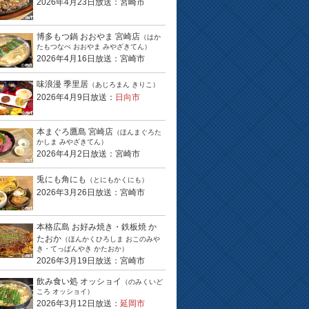
2026年4月23日放送：宮崎市
博多もつ鍋 おおやま 宮崎店
（はか
たもつなべ おおやま みやざきてん）
2026年4月16日放送：宮崎市
味浪漫 季里居
（あじろまん きりこ）
2026年4月9日放送：
日向市
本まぐろ鷹島 宮崎店
（ほんまぐろた
かしま みやざきてん）
2026年4月2日放送：宮崎市
兎にも角にも
（とにもかくにも）
2026年3月26日放送：宮崎市
本格広島 お好み焼き・鉄板焼 か
たおか
（ほんかくひろしま おこのみや
き・てっぱんやき かたおか）
2026年3月19日放送：宮崎市
飲み食い処 オッショイ
（のみくいど
ころ オッショイ）
2026年3月12日放送：
延岡市