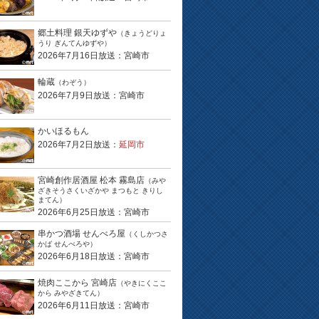
郷土料理 銀天ゆずや
（きょうどりょ
うり ぎんてんゆずや）
2026年7月16日放送：宮崎市
輪蔵
（わぞう）
2026年7月9日放送：宮崎市
かいほるもん
2026年7月2日放送：
延岡市
宮崎創作居酒屋 松本 霧島店
（みや
ざきそうさくいざかや まつもと きりし
まてん）
2026年6月25日放送：宮崎市
串かつ酒場 せんべろ屋
（くしかつさ
かば せんべろや）
2026年6月18日放送：宮崎市
焼肉ここから 宮崎店
（やきにくここ
から みやざきてん）
2026年6月11日放送：宮崎市