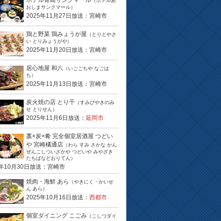
ホテル青島サンクマール
（ホテルあ
おしまサンクマール）
2025年11月27日放送：宮崎市
鶏と野菜 鶏みょうが屋
（とりとやさ
い とりみょうがや）
2025年11月20日放送：宮崎市
居心地屋 和八
（いごごちや なごは
ち）
2025年11月13日放送：宮崎市
炭火焼の店 とり千
（すみびやきのみ
せ とりせん）
2025年11月6日放送：
延岡市
藁×炭×肴 完全個室居酒屋 つどい
や 宮崎橘通店
（わら すみ さかな かん
ぜんこしついざかや つどいや みやざき
たちばなどおりてん）
5年10月30日放送：宮崎市
焼肉・海鮮 あら
（やきにく・かいせ
ん あら）
2025年10月16日放送：
西都市
個室ダイニング こごみ
（こしつダイ