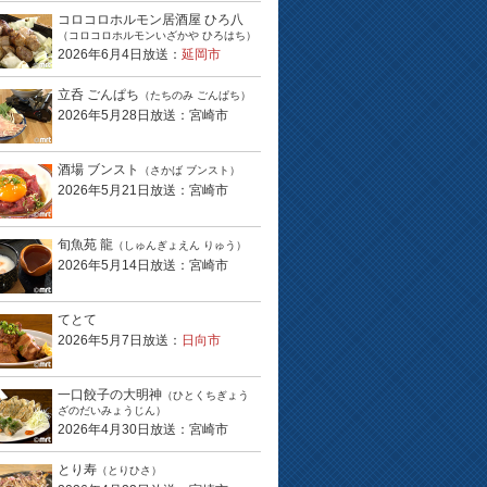
コロコロホルモン居酒屋 ひろ八
（コロコロホルモンいざかや ひろはち）
2026年6月4日放送：
延岡市
立呑 ごんぱち
（たちのみ ごんぱち）
2026年5月28日放送：宮崎市
酒場 ブンスト
（さかば ブンスト）
2026年5月21日放送：宮崎市
旬魚苑 龍
（しゅんぎょえん りゅう）
2026年5月14日放送：宮崎市
てとて
2026年5月7日放送：
日向市
一口餃子の大明神
（ひとくちぎょう
ざのだいみょうじん）
2026年4月30日放送：宮崎市
とり寿
（とりひさ）