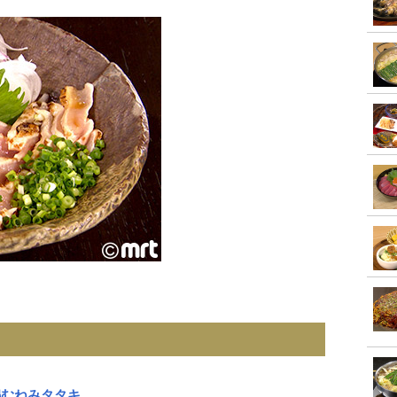
鶏むねみタタキ