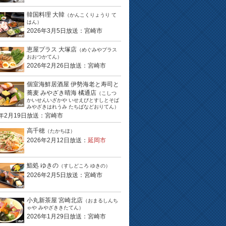
韓国料理 大韓
（かんこくりょうり て
はん）
2026年3月5日放送：宮崎市
恵屋プラス 大塚店
（めぐみやプラス
おおつかてん）
2026年2月26日放送：宮崎市
個室海鮮居酒屋 伊勢海老と寿司と
蕎麦 みやざき晴海 橘通店
（こしつ
かいせんいざかや いせえびとすしとそば
みやざきはれうみ たちばなどおりてん）
6年2月19日放送：宮崎市
高千穂
（たかちほ）
2026年2月12日放送：
延岡市
鮨処 ゆきの
（すしどころ ゆきの）
2026年2月5日放送：宮崎市
小丸新茶屋 宮崎北店
（おまるしんち
ゃや みやざききたてん）
2026年1月29日放送：宮崎市