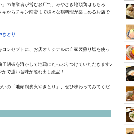
い」の創業者が営むお店で、みやざき地頭鶏はもちろ
タキからチキン南蛮まで様々な鶏料理が楽しめるお店で
やきとり
をコンセプトに、お店オリジナルの自家製煎り塩を使っ
柚子胡椒を溶かして地鶏にたっぷりつけていただきます♪
やかで濃い旨味が溢れ出し絶品！
わいの「地頭鶏炭火やきとり」、ぜひ味わってみてくだ