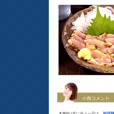
木挽BLUEに合う一品は、
地頭