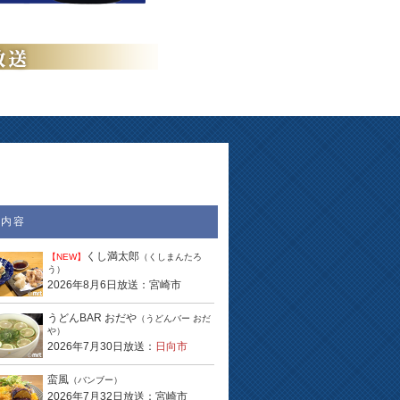
送内容
くし満太郎
【NEW】
（くしまんたろ
う）
2026年8月6日放送：宮崎市
うどんBAR おだや
（うどんバー おだ
や）
2026年7月30日放送：
日向市
蛮風
（バンブー）
2026年7月32日放送：宮崎市