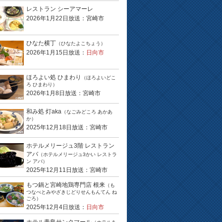
レストラン シーアマーレ
2026年1月22日放送：宮崎市
ひなた横丁
（ひなたよこちょう）
2026年1月15日放送：
日向市
ほろよい処 ひまわり
（ほろよいどこ
ろ ひまわり）
2026年1月8日放送：宮崎市
和み処 灯aka
（なごみどころ あかあ
か）
2025年12月18日放送：宮崎市
ホテルメリージュ3階 レストラン
アバ
（ホテルメリージュ3かい レストラ
ン アバ）
2025年12月11日放送：宮崎市
もつ鍋と宮崎地鶏専門店 根来
（も
つなべとみやざきじどりせんもんてん ね
ごろ）
2025年12月4日放送：
日向市