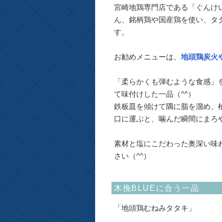
宮崎地鶏専門店である「ぐんけ
ん、銘柄鶏や国産鶏を使い、タ
す。
お勧めメニューは、
地頭鶏炭火
「柔らかくも弾むような食感」
て味付けした一品（^^）
鉄板皿を傾けて隅に脂を溜め、
口に運ぶと、噛んだ瞬間にまろ
素材と塩にこだわった奥深い味
さい（^^）
木挽BLUEに合う一品
「地頭鶏むねみタタキ」