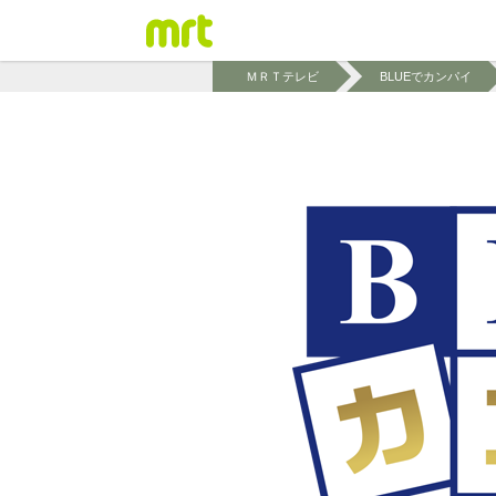
ＭＲＴテレビ
BLUEでカンパイ