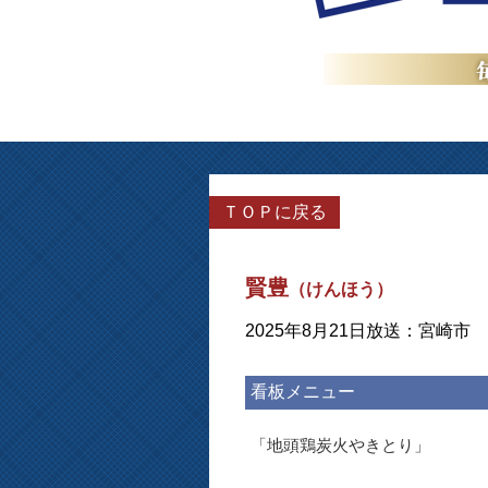
ＴＯＰに戻る
賢豊
（けんほう）
2025年8月21日放送：宮崎市
看板メニュー
「地頭鶏炭火やきとり」