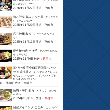
ホテル青島サンクマール
（ホテルあ
おしまサンクマール）
2025年11月27日放送：宮崎市
鶏と野菜 鶏みょうが屋
（とりとやさ
い とりみょうがや）
2025年11月20日放送：宮崎市
居心地屋 和八
（いごごちや なごは
ち）
2025年11月13日放送：宮崎市
炭火焼の店 とり千
（すみびやきのみ
せ とりせん）
2025年11月6日放送：
延岡市
藁×炭×肴 完全個室居酒屋 つどい
や 宮崎橘通店
（わら すみ さかな かん
ぜんこしついざかや つどいや みやざき
たちばなどおりてん）
5年10月30日放送：宮崎市
焼肉・海鮮 あら
（やきにく・かいせ
ん あら）
2025年10月16日放送：
西都市
個室ダイニング こごみ
（こしつダイ