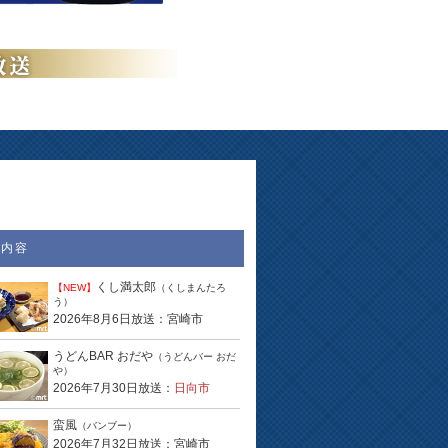
送内容
くし満太郎
【NEW】
（くしまんたろ
う）
2026年8月6日放送：宮崎市
うどんBAR おだや
（うどんバー おだ
や）
2026年7月30日放送：
日向市
蛮風
（バンブー）
2026年7月32日放送：宮崎市