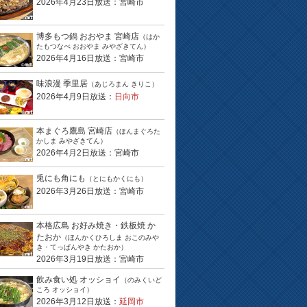
2026年4月23日放送：宮崎市
博多もつ鍋 おおやま 宮崎店
（はか
たもつなべ おおやま みやざきてん）
2026年4月16日放送：宮崎市
味浪漫 季里居
（あじろまん きりこ）
2026年4月9日放送：
日向市
本まぐろ鷹島 宮崎店
（ほんまぐろた
かしま みやざきてん）
2026年4月2日放送：宮崎市
兎にも角にも
（とにもかくにも）
2026年3月26日放送：宮崎市
本格広島 お好み焼き・鉄板焼 か
たおか
（ほんかくひろしま おこのみや
き・てっぱんやき かたおか）
2026年3月19日放送：宮崎市
飲み食い処 オッショイ
（のみくいど
ころ オッショイ）
2026年3月12日放送：
延岡市