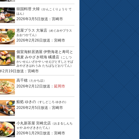
韓国料理 大韓
（かんこくりょうり て
はん）
2026年3月5日放送：宮崎市
恵屋プラス 大塚店
（めぐみやプラス
おおつかてん）
2026年2月26日放送：宮崎市
個室海鮮居酒屋 伊勢海老と寿司と
蕎麦 みやざき晴海 橘通店
（こしつ
かいせんいざかや いせえびとすしとそば
みやざきはれうみ たちばなどおりてん）
6年2月19日放送：宮崎市
高千穂
（たかちほ）
2026年2月12日放送：
延岡市
鮨処 ゆきの
（すしどころ ゆきの）
2026年2月5日放送：宮崎市
小丸新茶屋 宮崎北店
（おまるしんち
ゃや みやざききたてん）
2026年1月29日放送：宮崎市