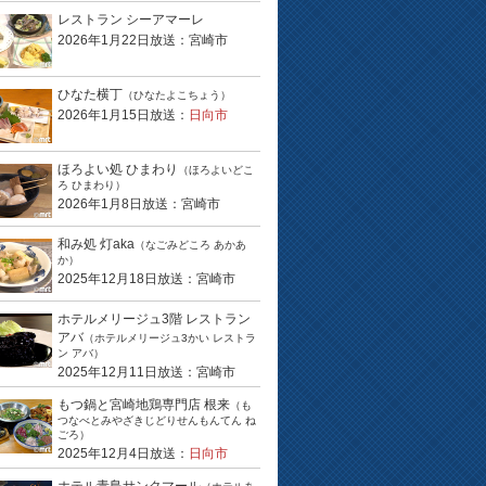
レストラン シーアマーレ
2026年1月22日放送：宮崎市
ひなた横丁
（ひなたよこちょう）
2026年1月15日放送：
日向市
ほろよい処 ひまわり
（ほろよいどこ
ろ ひまわり）
2026年1月8日放送：宮崎市
和み処 灯aka
（なごみどころ あかあ
か）
2025年12月18日放送：宮崎市
ホテルメリージュ3階 レストラン
アバ
（ホテルメリージュ3かい レストラ
ン アバ）
2025年12月11日放送：宮崎市
もつ鍋と宮崎地鶏専門店 根来
（も
つなべとみやざきじどりせんもんてん ね
ごろ）
2025年12月4日放送：
日向市