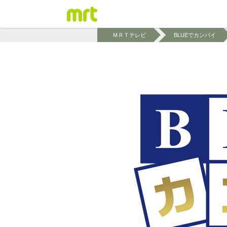
ＭＲＴテレビ
BLUEでカンパイ