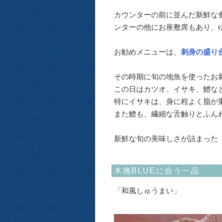
カウンターの前に並んだ新鮮な
ンターの他にお座敷席もあり、
お勧めメニューは、
刺身の盛り
その時期に旬の地魚を使ったお刺
この日はカツオ、イサキ、鱧な
特にイサキは、身に程よく脂が
また鱧も、繊細な舌触りとふん
新鮮な旬の美味しさが詰まった
木挽BLUEに合う一品
「和風しゅうまい」