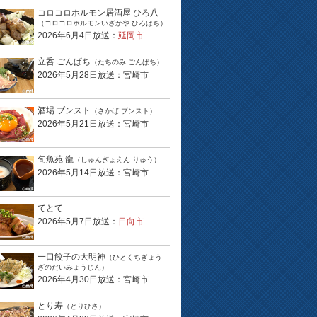
コロコロホルモン居酒屋 ひろ八
（コロコロホルモンいざかや ひろはち）
2026年6月4日放送：
延岡市
立呑 ごんぱち
（たちのみ ごんぱち）
2026年5月28日放送：宮崎市
酒場 ブンスト
（さかば ブンスト）
2026年5月21日放送：宮崎市
旬魚苑 龍
（しゅんぎょえん りゅう）
2026年5月14日放送：宮崎市
てとて
2026年5月7日放送：
日向市
一口餃子の大明神
（ひとくちぎょう
ざのだいみょうじん）
2026年4月30日放送：宮崎市
とり寿
（とりひさ）