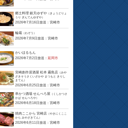
郷土料理 銀天ゆずや
（きょうどりょ
うり ぎんてんゆずや）
2026年7月16日放送：宮崎市
輪蔵
（わぞう）
2026年7月9日放送：宮崎市
かいほるもん
2026年7月2日放送：
延岡市
宮崎創作居酒屋 松本 霧島店
（みや
ざきそうさくいざかや まつもと きりし
まてん）
2026年6月25日放送：宮崎市
串かつ酒場 せんべろ屋
（くしかつさ
かば せんべろや）
2026年6月18日放送：宮崎市
焼肉ここから 宮崎店
（やきにくここ
から みやざきてん）
2026年6月11日放送：宮崎市