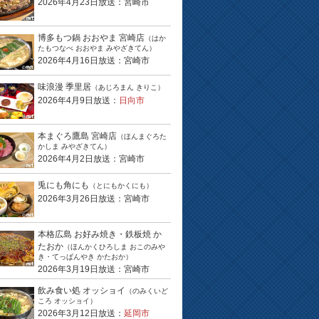
2026年4月23日放送：宮崎市
博多もつ鍋 おおやま 宮崎店
（はか
たもつなべ おおやま みやざきてん）
2026年4月16日放送：宮崎市
味浪漫 季里居
（あじろまん きりこ）
2026年4月9日放送：
日向市
本まぐろ鷹島 宮崎店
（ほんまぐろた
かしま みやざきてん）
2026年4月2日放送：宮崎市
兎にも角にも
（とにもかくにも）
2026年3月26日放送：宮崎市
本格広島 お好み焼き・鉄板焼 か
たおか
（ほんかくひろしま おこのみや
き・てっぱんやき かたおか）
2026年3月19日放送：宮崎市
飲み食い処 オッショイ
（のみくいど
ころ オッショイ）
2026年3月12日放送：
延岡市