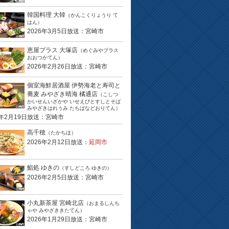
韓国料理 大韓
（かんこくりょうり て
はん）
2026年3月5日放送：宮崎市
恵屋プラス 大塚店
（めぐみやプラス
おおつかてん）
2026年2月26日放送：宮崎市
個室海鮮居酒屋 伊勢海老と寿司と
蕎麦 みやざき晴海 橘通店
（こしつ
かいせんいざかや いせえびとすしとそば
みやざきはれうみ たちばなどおりてん）
6年2月19日放送：宮崎市
高千穂
（たかちほ）
2026年2月12日放送：
延岡市
鮨処 ゆきの
（すしどころ ゆきの）
2026年2月5日放送：宮崎市
小丸新茶屋 宮崎北店
（おまるしんち
ゃや みやざききたてん）
2026年1月29日放送：宮崎市