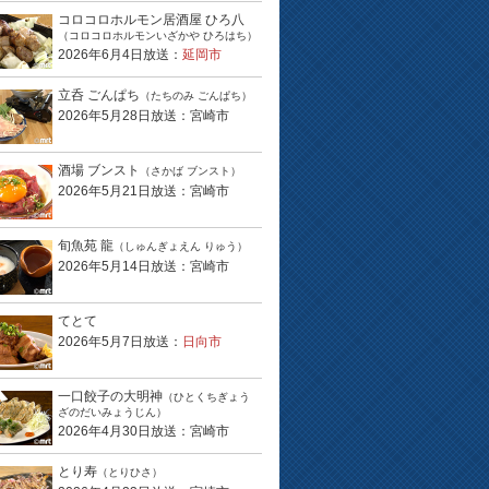
コロコロホルモン居酒屋 ひろ八
（コロコロホルモンいざかや ひろはち）
2026年6月4日放送：
延岡市
立呑 ごんぱち
（たちのみ ごんぱち）
2026年5月28日放送：宮崎市
酒場 ブンスト
（さかば ブンスト）
2026年5月21日放送：宮崎市
旬魚苑 龍
（しゅんぎょえん りゅう）
2026年5月14日放送：宮崎市
てとて
2026年5月7日放送：
日向市
一口餃子の大明神
（ひとくちぎょう
ざのだいみょうじん）
2026年4月30日放送：宮崎市
とり寿
（とりひさ）