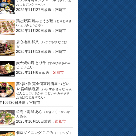
ホテル青島サンクマール
（ホテルあ
おしまサンクマール）
2025年11月27日放送：宮崎市
鶏と野菜 鶏みょうが屋
（とりとやさ
い とりみょうがや）
2025年11月20日放送：宮崎市
居心地屋 和八
（いごごちや なごは
ち）
2025年11月13日放送：宮崎市
炭火焼の店 とり千
（すみびやきのみ
せ とりせん）
2025年11月6日放送：
延岡市
藁×炭×肴 完全個室居酒屋 つどい
や 宮崎橘通店
（わら すみ さかな かん
ぜんこしついざかや つどいや みやざき
たちばなどおりてん）
5年10月30日放送：宮崎市
焼肉・海鮮 あら
（やきにく・かいせ
ん あら）
2025年10月16日放送：
西都市
個室ダイニング こごみ
（こしつダイ