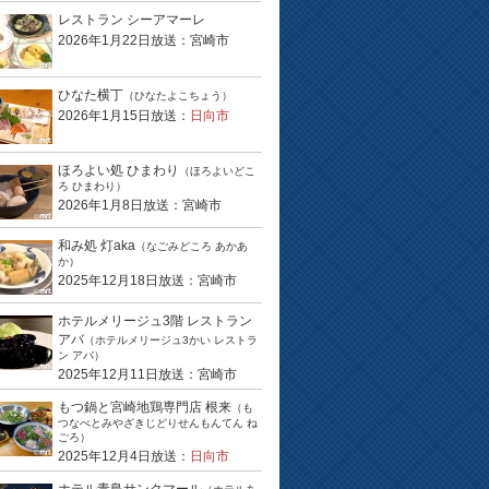
レストラン シーアマーレ
2026年1月22日放送：宮崎市
ひなた横丁
（ひなたよこちょう）
2026年1月15日放送：
日向市
ほろよい処 ひまわり
（ほろよいどこ
ろ ひまわり）
2026年1月8日放送：宮崎市
和み処 灯aka
（なごみどころ あかあ
か）
2025年12月18日放送：宮崎市
ホテルメリージュ3階 レストラン
アバ
（ホテルメリージュ3かい レストラ
ン アバ）
2025年12月11日放送：宮崎市
もつ鍋と宮崎地鶏専門店 根来
（も
つなべとみやざきじどりせんもんてん ね
ごろ）
2025年12月4日放送：
日向市