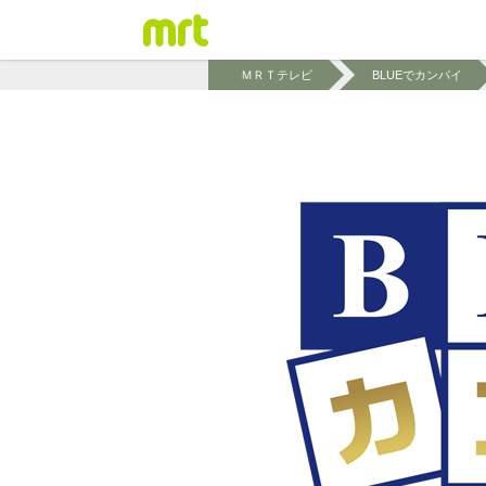
ＭＲＴテレビ
BLUEでカンパイ