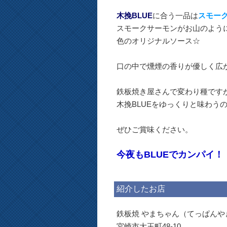
木挽BLUE
に合う一品は
スモー
スモークサーモンがお山のよう
色のオリジナルソース☆
口の中で燻煙の香りが優しく広
鉄板焼き屋さんで変わり種です
木挽BLUEをゆっくりと味わう
ぜひご賞味ください。
今夜もBLUEでカンパイ！
紹介したお店
鉄板焼 やまちゃん（てっぱんや
宮崎市大王町48-10