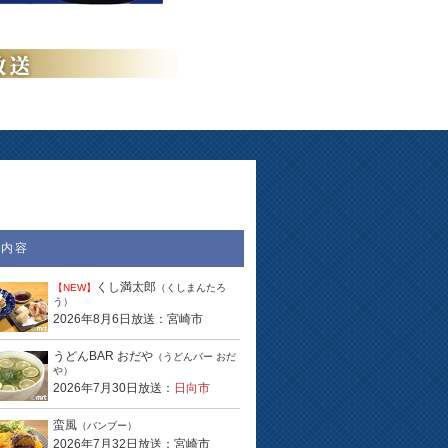
送内容
くし満太郎
【NEW】
（くしまんたろ
う）
2026年8月6日放送：宮崎市
うどんBAR おだや
（うどんバー おだ
や）
2026年7月30日放送：
日向市
蛮風
（バンブー）
2026年7月32日放送：宮崎市