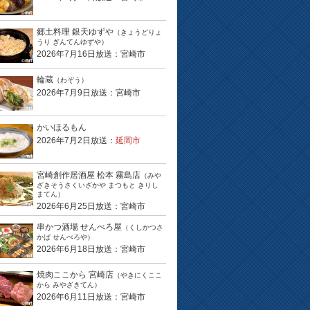
郷土料理 銀天ゆずや
（きょうどりょ
うり ぎんてんゆずや）
2026年7月16日放送：宮崎市
輪蔵
（わぞう）
2026年7月9日放送：宮崎市
かいほるもん
2026年7月2日放送：
延岡市
宮崎創作居酒屋 松本 霧島店
（みや
ざきそうさくいざかや まつもと きりし
まてん）
2026年6月25日放送：宮崎市
串かつ酒場 せんべろ屋
（くしかつさ
かば せんべろや）
2026年6月18日放送：宮崎市
焼肉ここから 宮崎店
（やきにくここ
から みやざきてん）
2026年6月11日放送：宮崎市