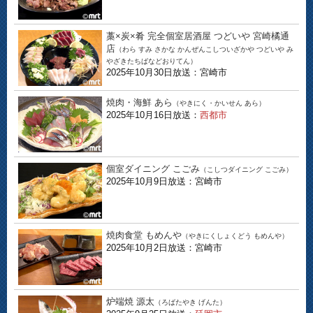
藁×炭×肴 完全個室居酒屋 つどいや 宮崎橘通
店
（わら すみ さかな かんぜんこしついざかや つどいや み
やざきたちばなどおりてん）
2025年10月30日放送：宮崎市
焼肉・海鮮 あら
（やきにく・かいせん あら）
2025年10月16日放送：
西都市
個室ダイニング こごみ
（こしつダイニング こごみ）
2025年10月9日放送：宮崎市
焼肉食堂 もめんや
（やきにくしょくどう もめんや）
2025年10月2日放送：宮崎市
炉端焼 源太
（ろばたやき げんた）