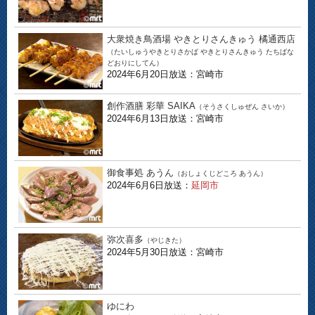
大衆焼き鳥酒場 やきとりさんきゅう 橘通西店
（たいしゅうやきとりさかば やきとりさんきゅう たちばな
どおりにしてん）
2024年6月20日放送：宮崎市
創作酒膳 彩華 SAIKA
（そうさくしゅぜん さいか）
2024年6月13日放送：宮崎市
御食事処 あうん
（おしょくじどころ あうん）
2024年6月6日放送：
延岡市
弥次喜多
（やじきた）
2024年5月30日放送：宮崎市
ゆにわ