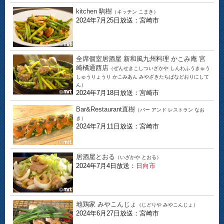
kitchen 駒樹
（キッチン こまき）
2024年7月25日放送：宮崎市
全席個室居酒屋 新和風九州料理 かこみ庵 宮
崎橘通西店
（ぜんせきこしついざかや しんわふうきゅう
しゅうりょうり かこみあん みやざきたちばなどおりにして
ん）
2024年7月18日放送：宮崎市
Bar&Restaurant直樹
（バー アンド レストラン なお
き）
2024年7月11日放送：宮崎市
居酒屋とおる
（いざかや とおる）
2024年7月4日放送：
日向市
地鶏家 みやこんじょ
（じどりや みやこんじょ）
2024年6月27日放送：宮崎市