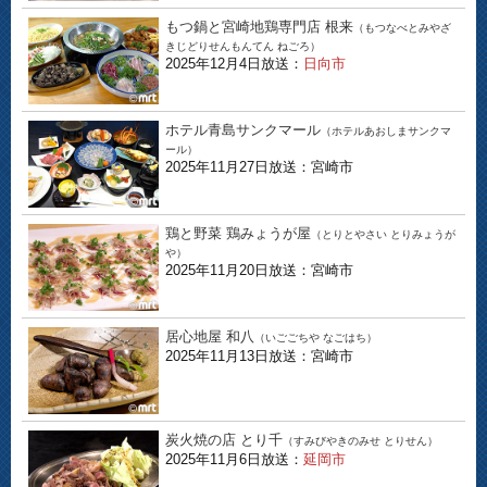
もつ鍋と宮崎地鶏専門店 根来
（もつなべとみやざ
きじどりせんもんてん ねごろ）
2025年12月4日放送：
日向市
ホテル青島サンクマール
（ホテルあおしまサンクマ
ール）
2025年11月27日放送：宮崎市
鶏と野菜 鶏みょうが屋
（とりとやさい とりみょうが
や）
2025年11月20日放送：宮崎市
居心地屋 和八
（いごごちや なごはち）
2025年11月13日放送：宮崎市
炭火焼の店 とり千
（すみびやきのみせ とりせん）
2025年11月6日放送：
延岡市