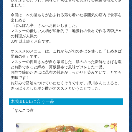
ました！
今回は、木の温もりがあふれる落ち着いた雰囲気の店内で食事を
楽しめる
「ぼんぼん亭」さんへお伺いしました。
マスターの優しい人柄が印象的で、地獲れの食材で作る四季折々
の料理が人気の
30年以上続くお店です。
オススメのメニューは、これからが旬のさばを使った「しめさば
昆布のせ」です。
マスターの押川さんが自ら厳選した、脂ののった新鮮なさばを塩
とお酢でさっと締め、薄板昆布で風味づけをした一品。
お酢で締めたさばに昆布の旨みがしっかりと染みていて、とても
美味です！
お好みで醤油をつけていただくそうですが、押川さんによると、
さっぱりとしたポン酢がオススメということでした。
木挽BLUEに合う一品
「なんこつ煮」