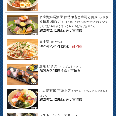
個室海鮮居酒屋 伊勢海老と寿司と蕎麦 みやざ
き晴海 橘通店
（こしつかいせんいざかや いせえびとす
しとそば みやざきはれうみ たちばなどおりてん）
2026年2月19日放送：宮崎市
高千穂
（たかちほ）
2026年2月12日放送：
延岡市
鮨処 ゆきの
（すしどころ ゆきの）
2026年2月5日放送：宮崎市
小丸新茶屋 宮崎北店
（おまるしんちゃや みやざきき
たてん）
2026年1月29日放送：宮崎市
レストラン シーアマーレ