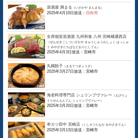
居酒屋 満まる
（いざかや まんまる）
2025年4月10日放送：
日向市
全席個室居酒屋 九州和食 八州 宮崎橘通西店
（ぜんせきこしついざかや きゅうしゅうわしょく はっしゅ
う みやざきたちばなどおりにしてん）
2025年4月3日放送：宮崎市
丸鐡餃子
（まるてつぎょうざ）
2025年3月27日放送：宮崎市
海老料理専門店 シュリンプヴァレー
（えびりょ
うりせんもんてん シュリンプヴァレー）
2025年3月20日放送：宮崎市
串カツ田中 宮崎店
（くしカツたなか みやざきてん）
2025年3月13日放送：宮崎市