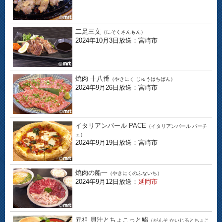
二足三文
（にそくさんもん）
2024年10月3日放送：宮崎市
焼肉 十八番
（やきにく じゅうはちばん）
2024年9月26日放送：宮崎市
イタリアンバール PACE
（イタリアンバール パーチ
ェ）
2024年9月19日放送：宮崎市
焼肉の船一
（やきにくのふないち）
2024年9月12日放送：
延岡市
元祖 貝汁とちょこっと鮨
（がんそ かいじるとちょこ