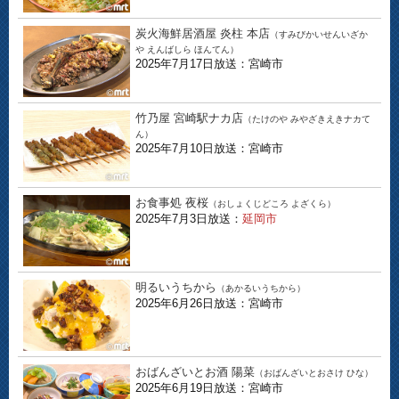
炭火海鮮居酒屋 炎柱 本店
（すみびかいせんいざか
や えんばしら ほんてん）
2025年7月17日放送：宮崎市
竹乃屋 宮崎駅ナカ店
（たけのや みやざきえきナカて
ん）
2025年7月10日放送：宮崎市
お食事処 夜桜
（おしょくじどころ よざくら）
2025年7月3日放送：
延岡市
明るいうちから
（あかるいうちから）
2025年6月26日放送：宮崎市
おばんざいとお酒 陽菜
（おばんざいとおさけ ひな）
2025年6月19日放送：宮崎市