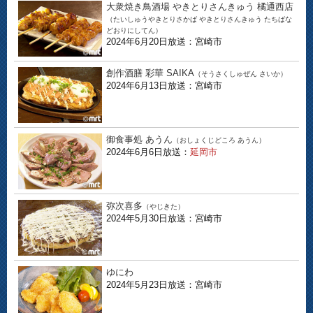
大衆焼き鳥酒場 やきとりさんきゅう 橘通西店
（たいしゅうやきとりさかば やきとりさんきゅう たちばな
どおりにしてん）
2024年6月20日放送：宮崎市
創作酒膳 彩華 SAIKA
（そうさくしゅぜん さいか）
2024年6月13日放送：宮崎市
御食事処 あうん
（おしょくじどころ あうん）
2024年6月6日放送：
延岡市
弥次喜多
（やじきた）
2024年5月30日放送：宮崎市
ゆにわ
2024年5月23日放送：宮崎市