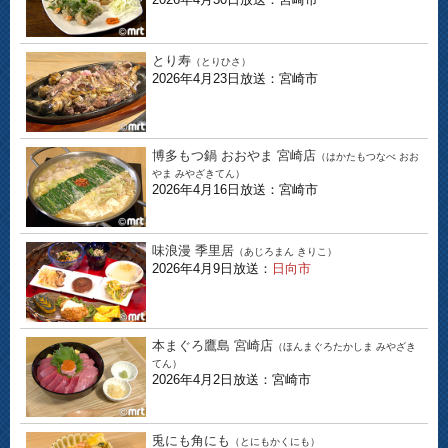
とり寿
（とりひさ）
2026年4月23日放送：宮崎市
博多もつ鍋 おおやま 宮崎店
（はかたもつなべ おお
やま みやざきてん）
2026年4月16日放送：宮崎市
味浪漫 季里居
（あじろまん きりこ）
2026年4月9日放送：
日向市
本まぐろ鷹島 宮崎店
（ほんまぐろたかしま みやざき
てん）
2026年4月2日放送：宮崎市
兎にも角にも
（とにもかくにも）