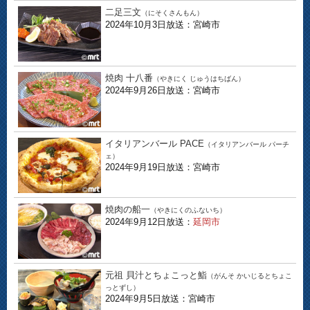
二足三文
（にそくさんもん）
2024年10月3日放送：宮崎市
焼肉 十八番
（やきにく じゅうはちばん）
2024年9月26日放送：宮崎市
イタリアンバール PACE
（イタリアンバール パーチ
ェ）
2024年9月19日放送：宮崎市
焼肉の船一
（やきにくのふないち）
2024年9月12日放送：
延岡市
元祖 貝汁とちょこっと鮨
（がんそ かいじるとちょこ
っとずし）
2024年9月5日放送：宮崎市