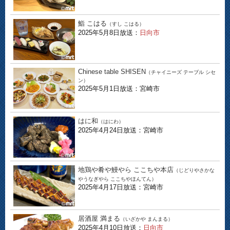
鮨 こはる
（すし こはる）
2025年5月8日放送：
日向市
Chinese table SHISEN
（チャイニーズ テーブル シセ
ン）
2025年5月1日放送：宮崎市
はに和
（はにわ）
2025年4月24日放送：宮崎市
地鶏や肴や鰻やら ここちや本店
（じどりやさかな
やうなぎやら ここちやほんてん）
2025年4月17日放送：宮崎市
居酒屋 満まる
（いざかや まんまる）
2025年4月10日放送：
日向市