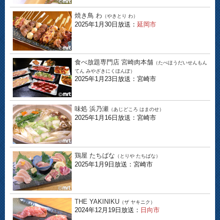
焼き鳥 わ
（やきとり わ）
2025年1月30日放送：
延岡市
食べ放題専門店 宮崎肉本舗
（たべほうだいせんもん
てん みやざきにくほんぽ）
2025年1月23日放送：宮崎市
味処 浜乃瀬
（あじどころ はまのせ）
2025年1月16日放送：宮崎市
鶏屋 たちばな
（とりや たちばな）
2025年1月9日放送：宮崎市
THE YAKINIKU
（ザ ヤキニク）
2024年12月19日放送：
日向市