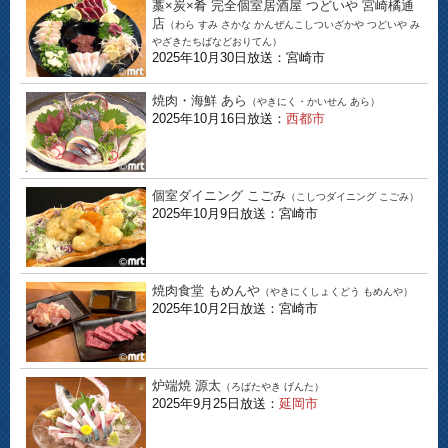
藁×炭×肴 完全個室居酒屋 つどいや 宮崎橘通
店
（わら すみ さかな かんぜんこしついざかや つどいや み
やざきたちばなどおりてん）
2025年10月30日放送：宮崎市
焼肉・海鮮 あら
（やきにく・かいせん あら）
2025年10月16日放送：
西都市
個室ダイニング こごみ
（こしつダイニング こごみ）
2025年10月9日放送：宮崎市
焼肉食堂 もめんや
（やきにくしょくどう もめんや）
2025年10月2日放送：宮崎市
炉端焼 源太
（ろばたやき げんた）
2025年9月25日放送：
延岡市