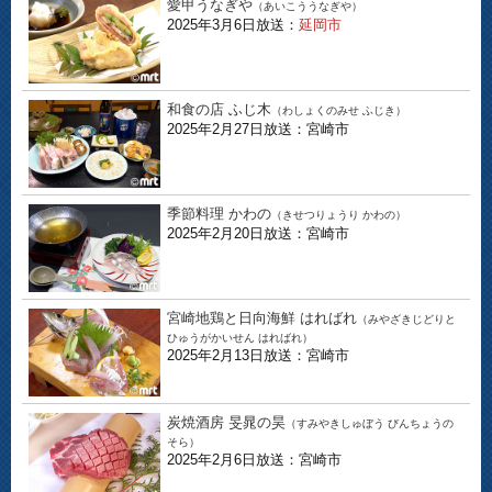
愛甲うなぎや
（あいこううなぎや）
2025年3月6日放送：
延岡市
和食の店 ふじ木
（わしょくのみせ ふじき）
2025年2月27日放送：宮崎市
季節料理 かわの
（きせつりょうり かわの）
2025年2月20日放送：宮崎市
宮崎地鶏と日向海鮮 はればれ
（みやざきじどりと
ひゅうがかいせん はればれ）
2025年2月13日放送：宮崎市
炭焼酒房 旻晁の昊
（すみやきしゅぼう びんちょうの
そら）
2025年2月6日放送：宮崎市