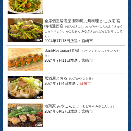
全席個室居酒屋 新和風九州料理 かこみ庵 宮
崎橘通西店
（ぜんせきこしついざかや しんわふうきゅう
しゅうりょうり かこみあん みやざきたちばなどおりにして
ん）
2024年7月18日放送：宮崎市
Bar&Restaurant直樹
（バー アンド レストラン なお
き）
2024年7月11日放送：宮崎市
居酒屋とおる
（いざかや とおる）
2024年7月4日放送：
日向市
地鶏家 みやこんじょ
（じどりや みやこんじょ）
2024年6月27日放送：宮崎市