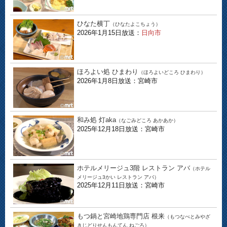
ひなた横丁
（ひなたよこちょう）
2026年1月15日放送：
日向市
ほろよい処 ひまわり
（ほろよいどころ ひまわり）
2026年1月8日放送：宮崎市
和み処 灯aka
（なごみどころ あかあか）
2025年12月18日放送：宮崎市
ホテルメリージュ3階 レストラン アバ
（ホテル
メリージュ3かい レストラン アバ）
2025年12月11日放送：宮崎市
もつ鍋と宮崎地鶏専門店 根来
（もつなべとみやざ
きじどりせんもんてん ねごろ）