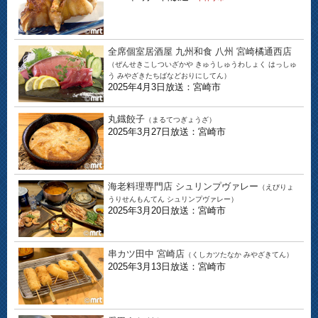
全席個室居酒屋 九州和食 八州 宮崎橘通西店
（ぜんせきこしついざかや きゅうしゅうわしょく はっしゅ
う みやざきたちばなどおりにしてん）
2025年4月3日放送：宮崎市
丸鐡餃子
（まるてつぎょうざ）
2025年3月27日放送：宮崎市
海老料理専門店 シュリンプヴァレー
（えびりょ
うりせんもんてん シュリンプヴァレー）
2025年3月20日放送：宮崎市
串カツ田中 宮崎店
（くしカツたなか みやざきてん）
2025年3月13日放送：宮崎市