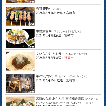
壱羽 IPPA
（いっぱ）
2024年5月16日放送：宮崎市
串焼酒場 KEN
（くしやきさかば けん）
2024年5月9日放送：宮崎市
くいもんや ども安
（くいもんや どもやす）
2024年5月2日放送：
延岡市
第2つぼや2丁目
（だいにつぼやにちょうめ）
2024年4月25日放送：宮崎市
宮崎の台所 あかね屋 宮崎橘通西店
（みやざきの
だいどころ あかねや みやざきたちばなどおりにしてん）