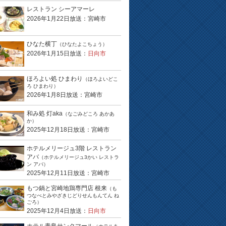
レストラン シーアマーレ
2026年1月22日放送：宮崎市
ひなた横丁
（ひなたよこちょう）
2026年1月15日放送：
日向市
ほろよい処 ひまわり
（ほろよいどこ
ろ ひまわり）
2026年1月8日放送：宮崎市
和み処 灯aka
（なごみどころ あかあ
か）
2025年12月18日放送：宮崎市
ホテルメリージュ3階 レストラン
アバ
（ホテルメリージュ3かい レストラ
ン アバ）
2025年12月11日放送：宮崎市
もつ鍋と宮崎地鶏専門店 根来
（も
つなべとみやざきじどりせんもんてん ね
ごろ）
2025年12月4日放送：
日向市