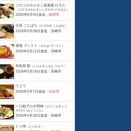
コロコロホルモン居酒屋 ひろ八
（コロコロホルモンいざかや ひろはち）
2026年6月4日放送：
延岡市
立呑 ごんぱち
（たちのみ ごんぱち）
2026年5月28日放送：宮崎市
酒場 ブンスト
（さかば ブンスト）
2026年5月21日放送：宮崎市
旬魚苑 龍
（しゅんぎょえん りゅう）
2026年5月14日放送：宮崎市
てとて
2026年5月7日放送：
日向市
一口餃子の大明神
（ひとくちぎょう
ざのだいみょうじん）
2026年4月30日放送：宮崎市
とり寿
（とりひさ）