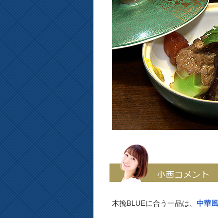
木挽BLUEに合う一品は、
中華