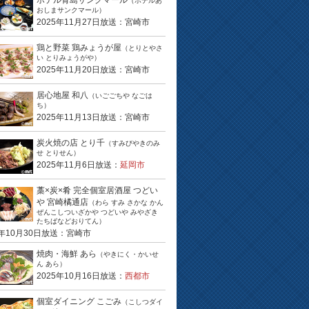
ホテル青島サンクマール
（ホテルあ
おしまサンクマール）
2025年11月27日放送：宮崎市
鶏と野菜 鶏みょうが屋
（とりとやさ
い とりみょうがや）
2025年11月20日放送：宮崎市
居心地屋 和八
（いごごちや なごは
ち）
2025年11月13日放送：宮崎市
炭火焼の店 とり千
（すみびやきのみ
せ とりせん）
2025年11月6日放送：
延岡市
藁×炭×肴 完全個室居酒屋 つどい
や 宮崎橘通店
（わら すみ さかな かん
ぜんこしついざかや つどいや みやざき
たちばなどおりてん）
5年10月30日放送：宮崎市
焼肉・海鮮 あら
（やきにく・かいせ
ん あら）
2025年10月16日放送：
西都市
個室ダイニング こごみ
（こしつダイ