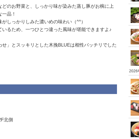
などのお野菜と、しっかり味が染みた蒸し豚がお椀に上
な一品！
がしっかりしみた濃いめの味わい（^^）
ているため、一つひとつ違った風味が堪能できますよ♪
せ」とスッキリとした木挽BLUEは相性バッチリでした
202
2F北側