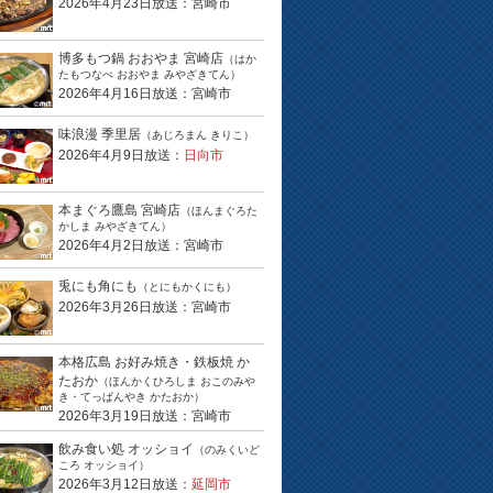
2026年4月23日放送：宮崎市
博多もつ鍋 おおやま 宮崎店
（はか
たもつなべ おおやま みやざきてん）
2026年4月16日放送：宮崎市
味浪漫 季里居
（あじろまん きりこ）
2026年4月9日放送：
日向市
本まぐろ鷹島 宮崎店
（ほんまぐろた
かしま みやざきてん）
2026年4月2日放送：宮崎市
兎にも角にも
（とにもかくにも）
2026年3月26日放送：宮崎市
本格広島 お好み焼き・鉄板焼 か
たおか
（ほんかくひろしま おこのみや
き・てっぱんやき かたおか）
2026年3月19日放送：宮崎市
飲み食い処 オッショイ
（のみくいど
ころ オッショイ）
2026年3月12日放送：
延岡市