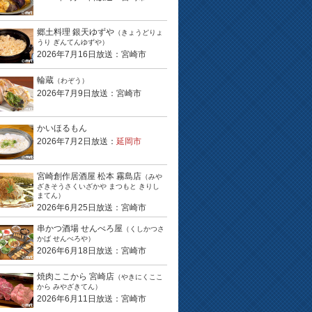
郷土料理 銀天ゆずや
（きょうどりょ
うり ぎんてんゆずや）
2026年7月16日放送：宮崎市
輪蔵
（わぞう）
2026年7月9日放送：宮崎市
かいほるもん
2026年7月2日放送：
延岡市
宮崎創作居酒屋 松本 霧島店
（みや
ざきそうさくいざかや まつもと きりし
まてん）
2026年6月25日放送：宮崎市
串かつ酒場 せんべろ屋
（くしかつさ
かば せんべろや）
2026年6月18日放送：宮崎市
焼肉ここから 宮崎店
（やきにくここ
から みやざきてん）
2026年6月11日放送：宮崎市