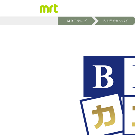
ＭＲＴテレビ
BLUEでカンパイ