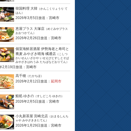
韓国料理 大韓
（かんこくりょうり て
はん）
2026年3月5日放送：宮崎市
恵屋プラス 大塚店
（めぐみやプラス
おおつかてん）
2026年2月26日放送：宮崎市
個室海鮮居酒屋 伊勢海老と寿司と
蕎麦 みやざき晴海 橘通店
（こしつ
かいせんいざかや いせえびとすしとそば
みやざきはれうみ たちばなどおりてん）
6年2月19日放送：宮崎市
高千穂
（たかちほ）
2026年2月12日放送：
延岡市
鮨処 ゆきの
（すしどころ ゆきの）
2026年2月5日放送：宮崎市
小丸新茶屋 宮崎北店
（おまるしんち
ゃや みやざききたてん）
2026年1月29日放送：宮崎市