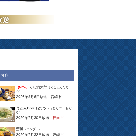
送内容
くし満太郎
【NEW】
（くしまんたろ
う）
2026年8月6日放送：宮崎市
うどんBAR おだや
（うどんバー おだ
や）
2026年7月30日放送：
日向市
蛮風
（バンブー）
2026年7月32日放送：宮崎市