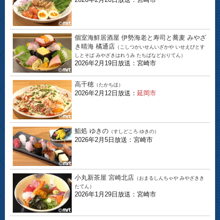
個室海鮮居酒屋 伊勢海老と寿司と蕎麦 みやざ
き晴海 橘通店
（こしつかいせんいざかや いせえびとす
しとそば みやざきはれうみ たちばなどおりてん）
2026年2月19日放送：宮崎市
高千穂
（たかちほ）
2026年2月12日放送：
延岡市
鮨処 ゆきの
（すしどころ ゆきの）
2026年2月5日放送：宮崎市
小丸新茶屋 宮崎北店
（おまるしんちゃや みやざきき
たてん）
2026年1月29日放送：宮崎市