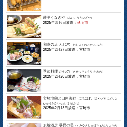
愛甲うなぎや
（あいこううなぎや）
2025年3月6日放送：
延岡市
和食の店 ふじ木
（わしょくのみせ ふじき）
2025年2月27日放送：宮崎市
季節料理 かわの
（きせつりょうり かわの）
2025年2月20日放送：宮崎市
宮崎地鶏と日向海鮮 はればれ
（みやざきじどりと
ひゅうがかいせん はればれ）
2025年2月13日放送：宮崎市
炭焼酒房 旻晁の昊
（すみやきしゅぼう びんちょうの