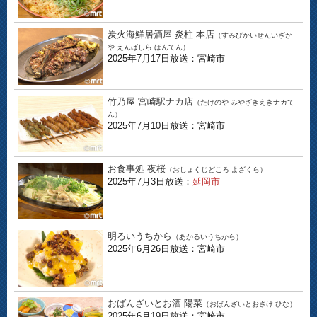
炭火海鮮居酒屋 炎柱 本店
（すみびかいせんいざか
や えんばしら ほんてん）
2025年7月17日放送：宮崎市
竹乃屋 宮崎駅ナカ店
（たけのや みやざきえきナカて
ん）
2025年7月10日放送：宮崎市
お食事処 夜桜
（おしょくじどころ よざくら）
2025年7月3日放送：
延岡市
明るいうちから
（あかるいうちから）
2025年6月26日放送：宮崎市
おばんざいとお酒 陽菜
（おばんざいとおさけ ひな）
2025年6月19日放送：宮崎市