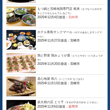
もつ鍋と宮崎地鶏専門店 根来
（もつなべとみやざ
きじどりせんもんてん ねごろ）
2025年12月4日放送：
日向市
ホテル青島サンクマール
（ホテルあおしまサンクマ
ール）
2025年11月27日放送：宮崎市
鶏と野菜 鶏みょうが屋
（とりとやさい とりみょうが
や）
2025年11月20日放送：宮崎市
居心地屋 和八
（いごごちや なごはち）
2025年11月13日放送：宮崎市
炭火焼の店 とり千
（すみびやきのみせ とりせん）
2025年11月6日放送：
延岡市