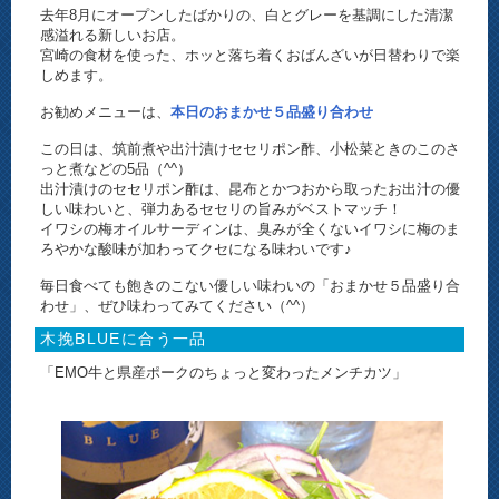
去年8月にオープンしたばかりの、白とグレーを基調にした清潔
感溢れる新しいお店。
宮崎の食材を使った、ホッと落ち着くおばんざいが日替わりで楽
しめます。
お勧めメニューは、
本日のおまかせ５品盛り合わせ
この日は、筑前煮や出汁漬けセセリポン酢、小松菜ときのこのさ
っと煮などの5品（^^）
出汁漬けのセセリポン酢は、昆布とかつおから取ったお出汁の優
しい味わいと、弾力あるセセリの旨みがベストマッチ！
イワシの梅オイルサーディンは、臭みが全くないイワシに梅のま
ろやかな酸味が加わってクセになる味わいです♪
毎日食べても飽きのこない優しい味わいの「おまかせ５品盛り合
わせ」、ぜひ味わってみてください（^^）
木挽BLUEに合う一品
「EMO牛と県産ポークのちょっと変わったメンチカツ」