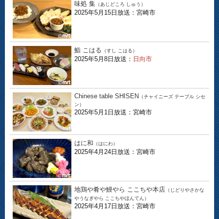
味処 集
（あじどころ しゅう）
2025年5月15日放送：宮崎市
鮨 こはる
（すし こはる）
2025年5月8日放送：
日向市
Chinese table SHISEN
（チャイニーズ テーブル シセ
ン）
2025年5月1日放送：宮崎市
はに和
（はにわ）
2025年4月24日放送：宮崎市
地鶏や肴や鰻やら ここちや本店
（じどりやさかな
やうなぎやら ここちやほんてん）
2025年4月17日放送：宮崎市