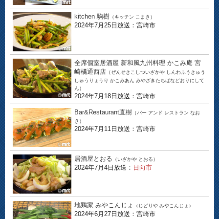
kitchen 駒樹
（キッチン こまき）
2024年7月25日放送：宮崎市
全席個室居酒屋 新和風九州料理 かこみ庵 宮
崎橘通西店
（ぜんせきこしついざかや しんわふうきゅう
しゅうりょうり かこみあん みやざきたちばなどおりにして
ん）
2024年7月18日放送：宮崎市
Bar&Restaurant直樹
（バー アンド レストラン なお
き）
2024年7月11日放送：宮崎市
居酒屋とおる
（いざかや とおる）
2024年7月4日放送：
日向市
地鶏家 みやこんじょ
（じどりや みやこんじょ）
2024年6月27日放送：宮崎市