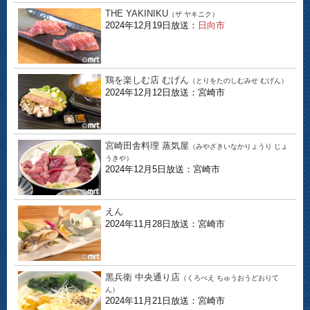
THE YAKINIKU
（ザ ヤキニク）
2024年12月19日放送：
日向市
鶏を楽しむ店 むげん
（とりをたのしむみせ むげん）
2024年12月12日放送：宮崎市
宮崎田舎料理 蒸気屋
（みやざきいなかりょうり じょ
うきや）
2024年12月5日放送：宮崎市
えん
2024年11月28日放送：宮崎市
黒兵衛 中央通り店
（くろべえ ちゅうおうどおりて
ん）
2024年11月21日放送：宮崎市