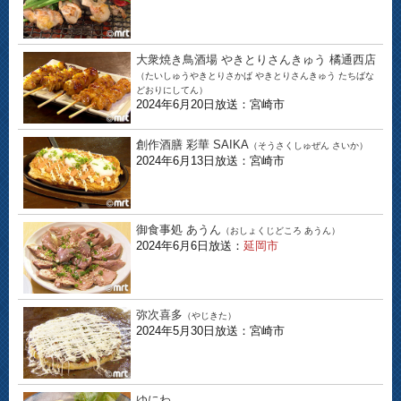
大衆焼き鳥酒場 やきとりさんきゅう 橘通西店
（たいしゅうやきとりさかば やきとりさんきゅう たちばな
どおりにしてん）
2024年6月20日放送：宮崎市
創作酒膳 彩華 SAIKA
（そうさくしゅぜん さいか）
2024年6月13日放送：宮崎市
御食事処 あうん
（おしょくじどころ あうん）
2024年6月6日放送：
延岡市
弥次喜多
（やじきた）
2024年5月30日放送：宮崎市
ゆにわ