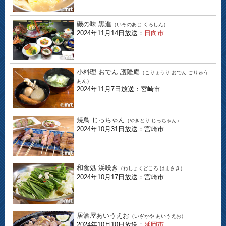
磯の味 黒進
（いそのあじ くろしん）
2024年11月14日放送：
日向市
小料理 おでん 護隆庵
（こりょうり おでん ごりゅう
あん）
2024年11月7日放送：宮崎市
焼鳥 じっちゃん
（やきとり じっちゃん）
2024年10月31日放送：宮崎市
和食処 浜咲き
（わしょくどころ はまさき）
2024年10月17日放送：宮崎市
居酒屋あいうえお
（いざかや あいうえお）
2024年10月10日放送：
延岡市