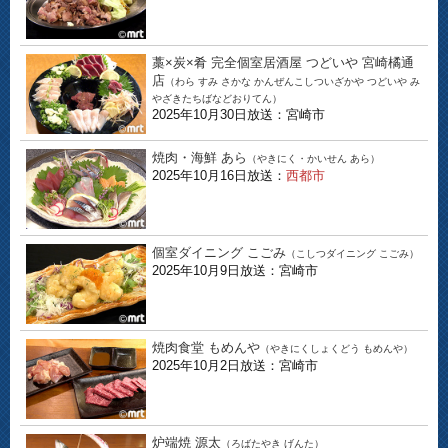
藁×炭×肴 完全個室居酒屋 つどいや 宮崎橘通
店
（わら すみ さかな かんぜんこしついざかや つどいや み
やざきたちばなどおりてん）
2025年10月30日放送：宮崎市
焼肉・海鮮 あら
（やきにく・かいせん あら）
2025年10月16日放送：
西都市
個室ダイニング こごみ
（こしつダイニング こごみ）
2025年10月9日放送：宮崎市
焼肉食堂 もめんや
（やきにくしょくどう もめんや）
2025年10月2日放送：宮崎市
炉端焼 源太
（ろばたやき げんた）