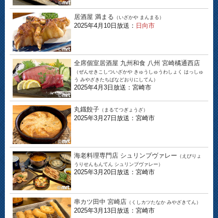
居酒屋 満まる
（いざかや まんまる）
2025年4月10日放送：
日向市
全席個室居酒屋 九州和食 八州 宮崎橘通西店
（ぜんせきこしついざかや きゅうしゅうわしょく はっしゅ
う みやざきたちばなどおりにしてん）
2025年4月3日放送：宮崎市
丸鐡餃子
（まるてつぎょうざ）
2025年3月27日放送：宮崎市
海老料理専門店 シュリンプヴァレー
（えびりょ
うりせんもんてん シュリンプヴァレー）
2025年3月20日放送：宮崎市
串カツ田中 宮崎店
（くしカツたなか みやざきてん）
2025年3月13日放送：宮崎市