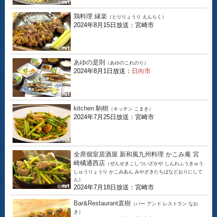
鶏料理 縁楽
（とりりょうり えんらく）
2024年8月15日放送：宮崎市
あゆの是則
（あゆのこれのり）
2024年8月1日放送：
日向市
kitchen 駒樹
（キッチン こまき）
2024年7月25日放送：宮崎市
全席個室居酒屋 新和風九州料理 かこみ庵 宮
崎橘通西店
（ぜんせきこしついざかや しんわふうきゅう
しゅうりょうり かこみあん みやざきたちばなどおりにして
ん）
2024年7月18日放送：宮崎市
Bar&Restaurant直樹
（バー アンド レストラン なお
き）