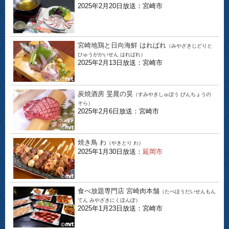
2025年2月20日放送：宮崎市
宮崎地鶏と日向海鮮 はればれ
（みやざきじどりと
ひゅうがかいせん はればれ）
2025年2月13日放送：宮崎市
炭焼酒房 旻晁の昊
（すみやきしゅぼう びんちょうの
そら）
2025年2月6日放送：宮崎市
焼き鳥 わ
（やきとり わ）
2025年1月30日放送：
延岡市
食べ放題専門店 宮崎肉本舗
（たべほうだいせんもん
てん みやざきにくほんぽ）
2025年1月23日放送：宮崎市