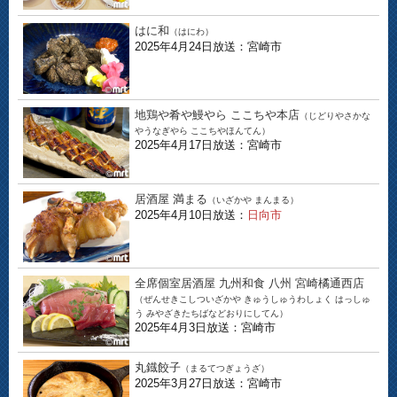
はに和
（はにわ）
2025年4月24日放送：宮崎市
地鶏や肴や鰻やら ここちや本店
（じどりやさかな
やうなぎやら ここちやほんてん）
2025年4月17日放送：宮崎市
居酒屋 満まる
（いざかや まんまる）
2025年4月10日放送：
日向市
全席個室居酒屋 九州和食 八州 宮崎橘通西店
（ぜんせきこしついざかや きゅうしゅうわしょく はっしゅ
う みやざきたちばなどおりにしてん）
2025年4月3日放送：宮崎市
丸鐡餃子
（まるてつぎょうざ）
2025年3月27日放送：宮崎市