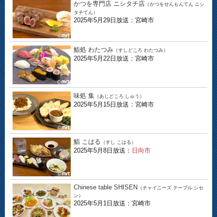
かつを専門店 ニシタチ店
（かつをせんもんてん ニシ
タチてん）
2025年5月29日放送：宮崎市
鮨処 わたつみ
（すしどころ わたつみ）
2025年5月22日放送：宮崎市
味処 集
（あじどころ しゅう）
2025年5月15日放送：宮崎市
鮨 こはる
（すし こはる）
2025年5月8日放送：
日向市
Chinese table SHISEN
（チャイニーズ テーブル シセ
ン）
2025年5月1日放送：宮崎市