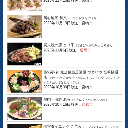
2025年11月20日放送：宮崎市
居心地屋 和八
（いごごちや なごはち）
2025年11月13日放送：宮崎市
炭火焼の店 とり千
（すみびやきのみせ とりせん）
2025年11月6日放送：
延岡市
藁×炭×肴 完全個室居酒屋 つどいや 宮崎橘通
店
（わら すみ さかな かんぜんこしついざかや つどいや み
やざきたちばなどおりてん）
2025年10月30日放送：宮崎市
焼肉・海鮮 あら
（やきにく・かいせん あら）
2025年10月16日放送：
西都市
個室ダイニング こごみ
（こしつダイニング こごみ）