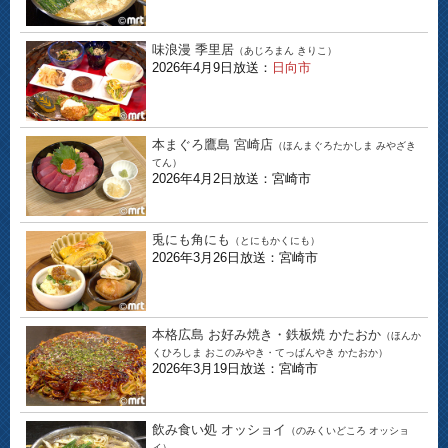
味浪漫 季里居
（あじろまん きりこ）
2026年4月9日放送：
日向市
本まぐろ鷹島 宮崎店
（ほんまぐろたかしま みやざき
てん）
2026年4月2日放送：宮崎市
兎にも角にも
（とにもかくにも）
2026年3月26日放送：宮崎市
本格広島 お好み焼き・鉄板焼 かたおか
（ほんか
くひろしま おこのみやき・てっぱんやき かたおか）
2026年3月19日放送：宮崎市
飲み食い処 オッショイ
（のみくいどころ オッショ
イ）