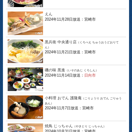
えん
2024年11月28日放送：宮崎市
黒兵衛 中央通り店
（くろべえ ちゅうおうどおりて
ん）
2024年11月21日放送：宮崎市
磯の味 黒進
（いそのあじ くろしん）
2024年11月14日放送：
日向市
小料理 おでん 護隆庵
（こりょうり おでん ごりゅう
あん）
2024年11月7日放送：宮崎市
焼鳥 じっちゃん
（やきとり じっちゃん）
2024年10月31日放送：宮崎市