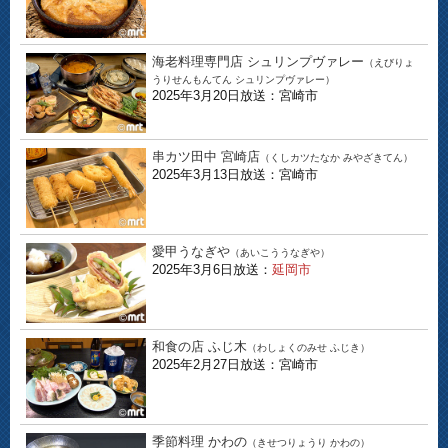
海老料理専門店 シュリンプヴァレー
（えびりょ
うりせんもんてん シュリンプヴァレー）
2025年3月20日放送：宮崎市
串カツ田中 宮崎店
（くしカツたなか みやざきてん）
2025年3月13日放送：宮崎市
愛甲うなぎや
（あいこううなぎや）
2025年3月6日放送：
延岡市
和食の店 ふじ木
（わしょくのみせ ふじき）
2025年2月27日放送：宮崎市
季節料理 かわの
（きせつりょうり かわの）