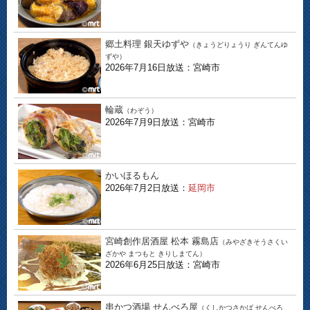
郷土料理 銀天ゆずや
（きょうどりょうり ぎんてんゆ
ずや）
2026年7月16日放送：宮崎市
輪蔵
（わぞう）
2026年7月9日放送：宮崎市
かいほるもん
2026年7月2日放送：
延岡市
宮崎創作居酒屋 松本 霧島店
（みやざきそうさくい
ざかや まつもと きりしまてん）
2026年6月25日放送：宮崎市
串かつ酒場 せんべろ屋
（くしかつさかば せんべろ