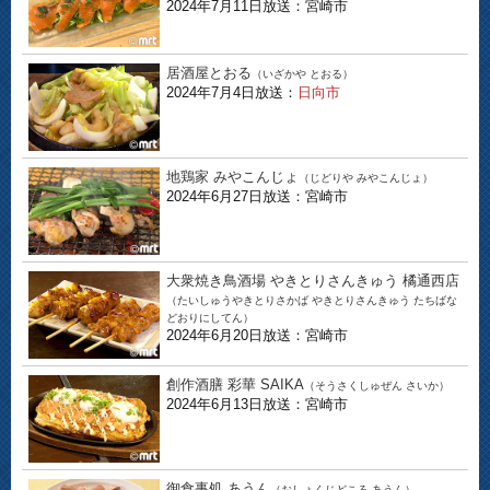
2024年7月11日放送：宮崎市
居酒屋とおる
（いざかや とおる）
2024年7月4日放送：
日向市
地鶏家 みやこんじょ
（じどりや みやこんじょ）
2024年6月27日放送：宮崎市
大衆焼き鳥酒場 やきとりさんきゅう 橘通西店
（たいしゅうやきとりさかば やきとりさんきゅう たちばな
どおりにしてん）
2024年6月20日放送：宮崎市
創作酒膳 彩華 SAIKA
（そうさくしゅぜん さいか）
2024年6月13日放送：宮崎市
御食事処 あうん
（おしょくじどころ あうん）