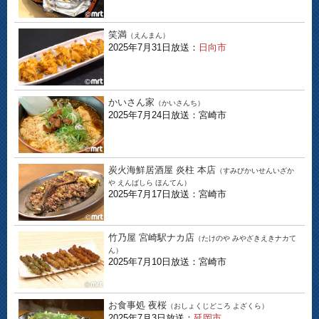
笑満
（えんまん）
2025年7月31日放送：
日向市
かいさん家
（かいさんち）
2025年7月24日放送：宮崎市
炭火海鮮居酒屋 炎柱 本店
（すみびかいせんいざか
や えんばしら ほんてん）
2025年7月17日放送：宮崎市
竹乃屋 宮崎駅ナカ店
（たけのや みやざきえきナカて
ん）
2025年7月10日放送：宮崎市
お食事処 夜桜
（おしょくじどころ よざくら）
2025年7月3日放送：
延岡市