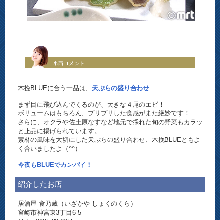
木挽BLUEに合う一品は、
天ぷらの盛り合わせ
まず目に飛び込んでくるのが、大きな４尾のエビ！
ボリュームはもちろん、プリプリした食感がまた絶妙です！
さらに、オクラや佐土原なすなど地元で採れた旬の野菜もカラッ
と上品に揚げられています。
素材の風味を大切にした天ぷらの盛り合わせ、木挽BLUEともよ
く合いましたよ（^^）
今夜もBLUEでカンパイ！
紹介したお店
居酒屋 食乃蔵（いざかや しょくのくら）
宮崎市神宮東3丁目6-5