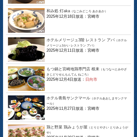
和み処 灯aka
（なごみどころ あかあか）
2025年12月18日放送：宮崎市
ホテルメリージュ3階 レストラン アバ
（ホテル
メリージュ3かい レストラン アバ）
2025年12月11日放送：宮崎市
もつ鍋と宮崎地鶏専門店 根来
（もつなべとみやざ
きじどりせんもんてん ねごろ）
2025年12月4日放送：
日向市
ホテル青島サンクマール
（ホテルあおしまサンクマ
ール）
2025年11月27日放送：宮崎市
鶏と野菜 鶏みょうが屋
（とりとやさい とりみょうが
や）