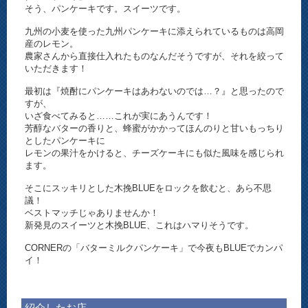
そう、パンケーキです。スイーツです。
九州の小麦を使った九州パンケーキに添えられているものは高岡
産のレモン。
農家さんから直接仕入れたものなんだそうですが、それを絞って
いただきます！
最初は『焼酎にパンケーキはあわないのでは…？』と思ったので
すが、
いざ食べてみると……これが実にあうんです！
芳醇なバターの香りと、蜂蜜がかかってほんのりと甘いもっちり
としたパンケーキに
レモンの果汁をかけると、チーズケーキにも似た風味を感じられ
ます。
そこにスッキリとした木挽BLUEをロックを飲むと、あら不思
議！
ベストマッチじゃありませんか！
新発見のスイーツと木挽BLUE、これはハマりそうです。
CORNERの「バターミルクパンケーキ」で今夜もBLUEでカンパ
イ！
紹介したお店