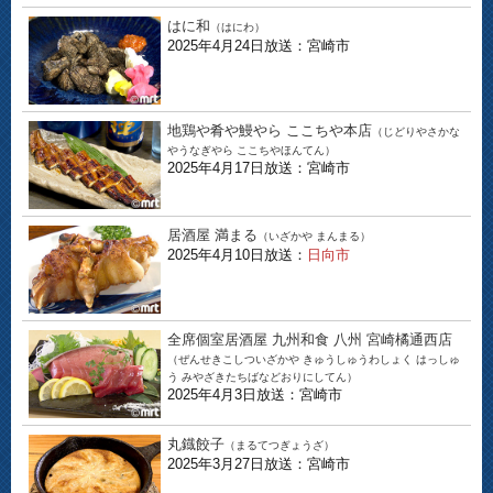
はに和
（はにわ）
2025年4月24日放送：宮崎市
地鶏や肴や鰻やら ここちや本店
（じどりやさかな
やうなぎやら ここちやほんてん）
2025年4月17日放送：宮崎市
居酒屋 満まる
（いざかや まんまる）
2025年4月10日放送：
日向市
全席個室居酒屋 九州和食 八州 宮崎橘通西店
（ぜんせきこしついざかや きゅうしゅうわしょく はっしゅ
う みやざきたちばなどおりにしてん）
2025年4月3日放送：宮崎市
丸鐡餃子
（まるてつぎょうざ）
2025年3月27日放送：宮崎市