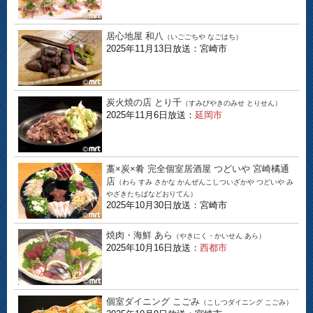
居心地屋 和八
（いごごちや なごはち）
2025年11月13日放送：宮崎市
炭火焼の店 とり千
（すみびやきのみせ とりせん）
2025年11月6日放送：
延岡市
藁×炭×肴 完全個室居酒屋 つどいや 宮崎橘通
店
（わら すみ さかな かんぜんこしついざかや つどいや み
やざきたちばなどおりてん）
2025年10月30日放送：宮崎市
焼肉・海鮮 あら
（やきにく・かいせん あら）
2025年10月16日放送：
西都市
個室ダイニング こごみ
（こしつダイニング こごみ）