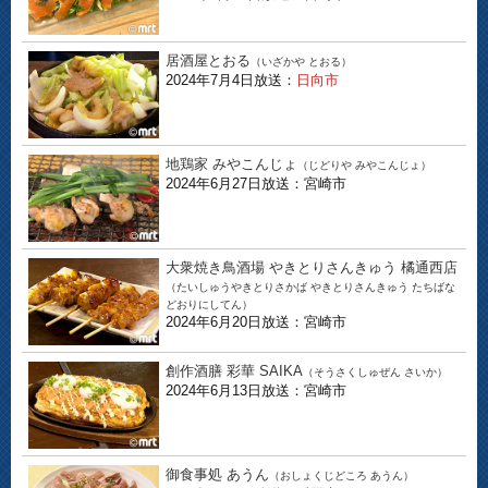
居酒屋とおる
（いざかや とおる）
2024年7月4日放送：
日向市
地鶏家 みやこんじょ
（じどりや みやこんじょ）
2024年6月27日放送：宮崎市
大衆焼き鳥酒場 やきとりさんきゅう 橘通西店
（たいしゅうやきとりさかば やきとりさんきゅう たちばな
どおりにしてん）
2024年6月20日放送：宮崎市
創作酒膳 彩華 SAIKA
（そうさくしゅぜん さいか）
2024年6月13日放送：宮崎市
御食事処 あうん
（おしょくじどころ あうん）