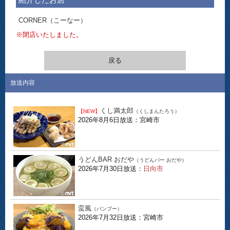
CORNER（こーなー）
※閉店いたしました。
戻る
放送内容
くし満太郎
【NEW】
（くしまんたろう）
2026年8月6日放送：宮崎市
うどんBAR おだや
（うどんバー おだや）
2026年7月30日放送：
日向市
蛮風
（バンブー）
2026年7月32日放送：宮崎市