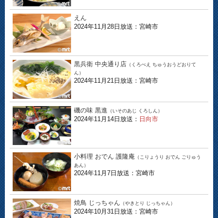
えん
2024年11月28日放送：宮崎市
黒兵衛 中央通り店
（くろべえ ちゅうおうどおりて
ん）
2024年11月21日放送：宮崎市
磯の味 黒進
（いそのあじ くろしん）
2024年11月14日放送：
日向市
小料理 おでん 護隆庵
（こりょうり おでん ごりゅう
あん）
2024年11月7日放送：宮崎市
焼鳥 じっちゃん
（やきとり じっちゃん）
2024年10月31日放送：宮崎市