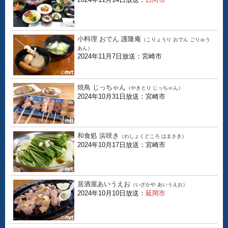
小料理 おでん 護隆庵
（こりょうり おでん ごりゅう
あん）
2024年11月7日放送：宮崎市
焼鳥 じっちゃん
（やきとり じっちゃん）
2024年10月31日放送：宮崎市
和食処 浜咲き
（わしょくどころ はまさき）
2024年10月17日放送：宮崎市
居酒屋あいうえお
（いざかや あいうえお）
2024年10月10日放送：
延岡市