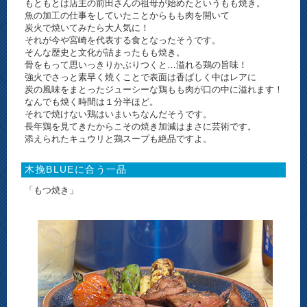
もともとは店主の前田さんの祖母が始めたというもも焼き。
魚の加工の仕事をしていたことからもも肉を開いて
炭火で焼いてみたら大人気に！
それが今や宮崎を代表する食となったそうです。
そんな歴史と文化が詰まったもも焼き。
骨をもって思いっきりかぶりつくと…溢れる鶏の旨味！
強火でさっと素早く焼くことで表面は香ばしく中はレアに
炭の風味をまとったジューシーな鶏もも肉が口の中に溢れます！
なんでも焼く時間は１分半ほど。
それで焼けない鶏はいまいちなんだそうです。
長年鶏を見てきたからこその焼き加減はまさに芸術です。
添えられたキュウリと鶏スープも絶品ですよ。
木挽BLUEに合う一品
「もつ焼き」