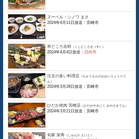
ヌーベル・シノワ まさ
2024年4月11日放送：宮崎市
串どころ吉粋
（くしどころきっすい）
2024年4月4日放送：
日向市
注文の多い料理店
（ちゅうもんのおおいりょうりて
ん）
2024年3月28日放送：宮崎市
ひだか焼肉 宮崎店
（ひだかやきにく みやざきてん）
2024年3月21日放送：宮崎市
旬家 栄寿
（しゅんか えいと）