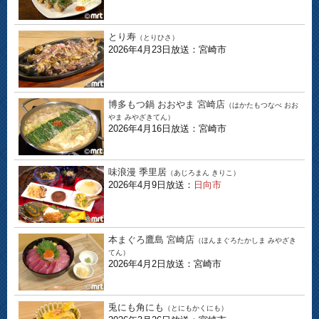
とり寿
（とりひさ）
2026年4月23日放送：宮崎市
博多もつ鍋 おおやま 宮崎店
（はかたもつなべ おお
やま みやざきてん）
2026年4月16日放送：宮崎市
味浪漫 季里居
（あじろまん きりこ）
2026年4月9日放送：
日向市
本まぐろ鷹島 宮崎店
（ほんまぐろたかしま みやざき
てん）
2026年4月2日放送：宮崎市
兎にも角にも
（とにもかくにも）