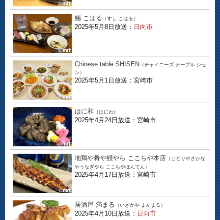
鮨 こはる
（すし こはる）
2025年5月8日放送：
日向市
Chinese table SHISEN
（チャイニーズ テーブル シセ
ン）
2025年5月1日放送：宮崎市
はに和
（はにわ）
2025年4月24日放送：宮崎市
地鶏や肴や鰻やら ここちや本店
（じどりやさかな
やうなぎやら ここちやほんてん）
2025年4月17日放送：宮崎市
居酒屋 満まる
（いざかや まんまる）
2025年4月10日放送：
日向市