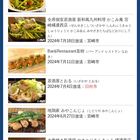
全席個室居酒屋 新和風九州料理 かこみ庵 宮
崎橘通西店
（ぜんせきこしついざかや しんわふうきゅう
しゅうりょうり かこみあん みやざきたちばなどおりにして
ん）
2024年7月18日放送：宮崎市
Bar&Restaurant直樹
（バー アンド レストラン なお
き）
2024年7月11日放送：宮崎市
居酒屋とおる
（いざかや とおる）
2024年7月4日放送：
日向市
地鶏家 みやこんじょ
（じどりや みやこんじょ）
2024年6月27日放送：宮崎市