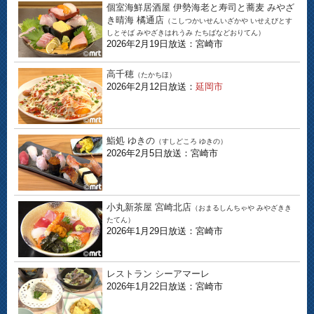
個室海鮮居酒屋 伊勢海老と寿司と蕎麦 みやざ
き晴海 橘通店
（こしつかいせんいざかや いせえびとす
しとそば みやざきはれうみ たちばなどおりてん）
2026年2月19日放送：宮崎市
高千穂
（たかちほ）
2026年2月12日放送：
延岡市
鮨処 ゆきの
（すしどころ ゆきの）
2026年2月5日放送：宮崎市
小丸新茶屋 宮崎北店
（おまるしんちゃや みやざきき
たてん）
2026年1月29日放送：宮崎市
レストラン シーアマーレ
2026年1月22日放送：宮崎市