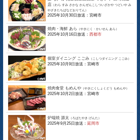
店
（わら すみ さかな かんぜんこしついざかや つどいや み
やざきたちばなどおりてん）
2025年10月30日放送：宮崎市
焼肉・海鮮 あら
（やきにく・かいせん あら）
2025年10月16日放送：
西都市
個室ダイニング こごみ
（こしつダイニング こごみ）
2025年10月9日放送：宮崎市
焼肉食堂 もめんや
（やきにくしょくどう もめんや）
2025年10月2日放送：宮崎市
炉端焼 源太
（ろばたやき げんた）
2025年9月25日放送：
延岡市