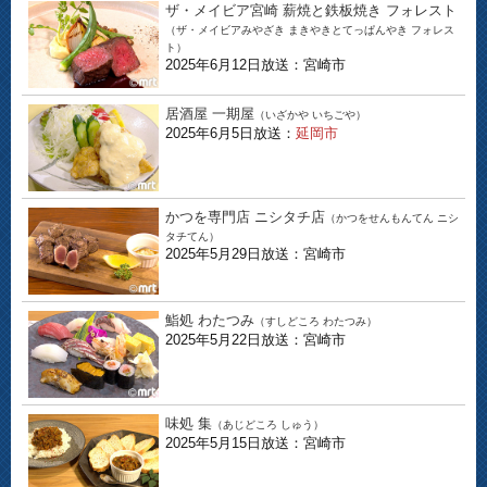
ザ・メイビア宮崎 薪焼と鉄板焼き フォレスト
（ザ・メイビアみやざき まきやきとてっぱんやき フォレス
ト）
2025年6月12日放送：宮崎市
居酒屋 一期屋
（いざかや いちごや）
2025年6月5日放送：
延岡市
かつを専門店 ニシタチ店
（かつをせんもんてん ニシ
タチてん）
2025年5月29日放送：宮崎市
鮨処 わたつみ
（すしどころ わたつみ）
2025年5月22日放送：宮崎市
味処 集
（あじどころ しゅう）
2025年5月15日放送：宮崎市