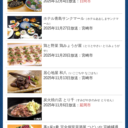
2025年12月4日放送：
日向市
ホテル青島サンクマール
（ホテルあおしまサンクマ
ール）
2025年11月27日放送：宮崎市
鶏と野菜 鶏みょうが屋
（とりとやさい とりみょうが
や）
2025年11月20日放送：宮崎市
居心地屋 和八
（いごごちや なごはち）
2025年11月13日放送：宮崎市
炭火焼の店 とり千
（すみびやきのみせ とりせん）
2025年11月6日放送：
延岡市
藁×炭×肴 完全個室居酒屋 つどいや 宮崎橘通