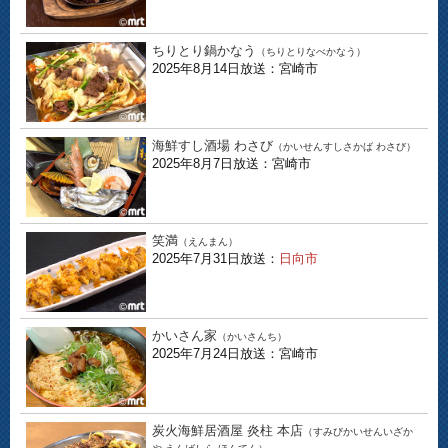
ちりとり鍋かなう
（ちりとりなべかなう）
2025年8月14日放送：宮崎市
海鮮すし酒場 わさび
（かいせんすしさかば わさび）
2025年8月7日放送：宮崎市
笑満
（えんまん）
2025年7月31日放送：
日向市
かいさん家
（かいさんち）
2025年7月24日放送：宮崎市
炭火海鮮居酒屋 炎柱 本店
（すみびかいせんいざか