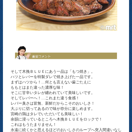
そして木挽ＢＬＵＥにあう一品は「もつ焼き」。
ハツとレバーを特製ダレで焼き上げた一品です。
まずはハツから！…何とも言えない歯ごたえに
ももとはまた違った濃厚な味！
そこに甘辛いタレが纏われていて美味しいです。
そしてレバーへ！…これまた違う食感！
レバー臭さは皆無、新鮮だからこそのおいしさ！
大ぶりに切ってあるので味が存分に楽しめます。
宮崎の鶏はタレでいただいても美味しい！
余韻に浸っているところへ木挽ＢＬＵＥをロックで！
これはもうたまりません！
永遠に続くかと思えるほどのおいしさのループへ突入間違いなし