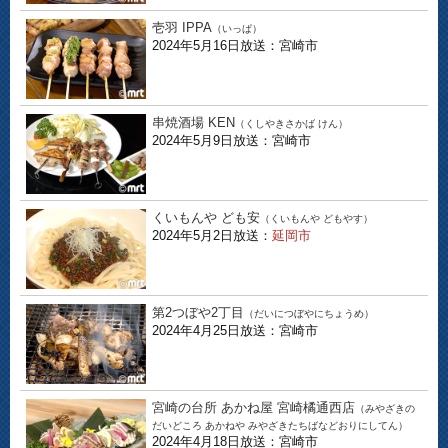
壱羽 IPPA
（いっぱ）
2024年5月16日放送：宮崎市
串焼酒場 KEN
（くしやきさかば けん）
2024年5月9日放送：宮崎市
くいもんや ども安
（くいもんや どもやす）
2024年5月2日放送：
延岡市
第2つぼや2丁目
（だいにつぼやにちょうめ）
2024年4月25日放送：宮崎市
宮崎の台所 あかね屋 宮崎橘通西店
（みやざきの
だいどころ あかねや みやざきたちばなどおりにしてん）
2024年4月18日放送：宮崎市