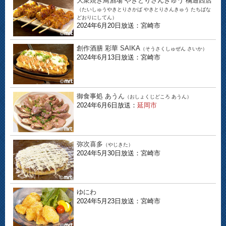
大衆焼き鳥酒場 やきとりさんきゅう 橘通西店
（たいしゅうやきとりさかば やきとりさんきゅう たちばな
どおりにしてん）
2024年6月20日放送：宮崎市
創作酒膳 彩華 SAIKA
（そうさくしゅぜん さいか）
2024年6月13日放送：宮崎市
御食事処 あうん
（おしょくじどころ あうん）
2024年6月6日放送：
延岡市
弥次喜多
（やじきた）
2024年5月30日放送：宮崎市
ゆにわ
2024年5月23日放送：宮崎市