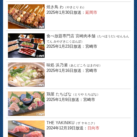
焼き鳥 わ
（やきとり わ）
2025年1月30日放送：
延岡市
食べ放題専門店 宮崎肉本舗
（たべほうだいせんもん
てん みやざきにくほんぽ）
2025年1月23日放送：宮崎市
味処 浜乃瀬
（あじどころ はまのせ）
2025年1月16日放送：宮崎市
鶏屋 たちばな
（とりや たちばな）
2025年1月9日放送：宮崎市
THE YAKINIKU
（ザ ヤキニク）
2024年12月19日放送：
日向市