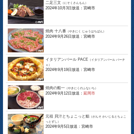
二足三文
（にそくさんもん）
2024年10月3日放送：宮崎市
焼肉 十八番
（やきにく じゅうはちばん）
2024年9月26日放送：宮崎市
イタリアンバール PACE
（イタリアンバール パーチ
ェ）
2024年9月19日放送：宮崎市
焼肉の船一
（やきにくのふないち）
2024年9月12日放送：
延岡市
元祖 貝汁とちょこっと鮨
（がんそ かいじるとちょこ
っとずし）
2024年9月5日放送：宮崎市