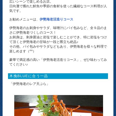
広いシーンで楽しめるお店。
日向灘で獲れた鮮魚や季節の食材を使った繊細なコース料理が人
気です。
お勧めメニューは、
伊勢海老活造りコース
伊勢海老のお刺身やサラダ、味噌汁にパイ包みなど、全９品のま
さに伊勢海老づくしのコース！
お刺身は、刺身醤油と岩塩で楽しむことができ、特に岩塩をつけ
て頂くと伊勢海老の甘味が一段と際立ち絶品♪
その他、パイ包みやサラダなどもあり、伊勢海老を様々な料理で
楽しめます（^^）
豪華で満足感の高い「伊勢海老活造りコース」、ぜひ味わってみ
てください♪
木挽BLUEに合う一品
「伊勢海老のレア天ぷら」