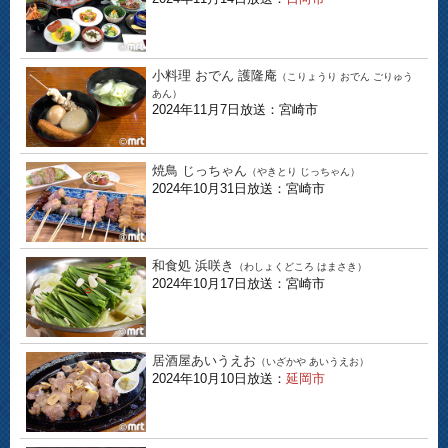
小料理 おでん 護隆庵
（こりょうり おでん ごりゅう
あん）
2024年11月7日放送：宮崎市
焼鳥 じっちゃん
（やきとり じっちゃん）
2024年10月31日放送：宮崎市
和食処 浜咲き
（わしょくどころ はまさき）
2024年10月17日放送：宮崎市
居酒屋あいうえお
（いざかや あいうえお）
2024年10月10日放送：
延岡市