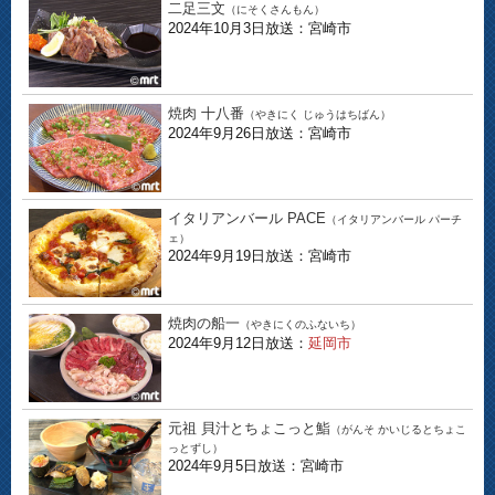
二足三文
（にそくさんもん）
2024年10月3日放送：宮崎市
焼肉 十八番
（やきにく じゅうはちばん）
2024年9月26日放送：宮崎市
イタリアンバール PACE
（イタリアンバール パーチ
ェ）
2024年9月19日放送：宮崎市
焼肉の船一
（やきにくのふないち）
2024年9月12日放送：
延岡市
元祖 貝汁とちょこっと鮨
（がんそ かいじるとちょこ
っとずし）
2024年9月5日放送：宮崎市