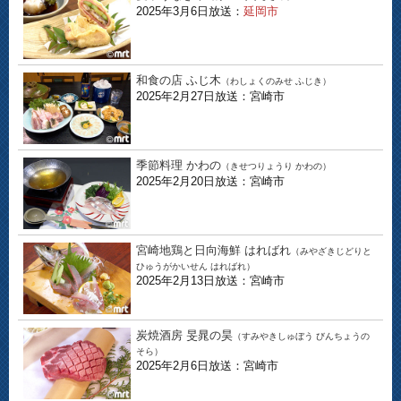
2025年3月6日放送：
延岡市
和食の店 ふじ木
（わしょくのみせ ふじき）
2025年2月27日放送：宮崎市
季節料理 かわの
（きせつりょうり かわの）
2025年2月20日放送：宮崎市
宮崎地鶏と日向海鮮 はればれ
（みやざきじどりと
ひゅうがかいせん はればれ）
2025年2月13日放送：宮崎市
炭焼酒房 旻晁の昊
（すみやきしゅぼう びんちょうの
そら）
2025年2月6日放送：宮崎市