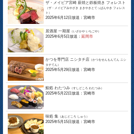
ザ・メイビア宮崎 薪焼と鉄板焼き フォレスト
（ザ・メイビアみやざき まきやきとてっぱんやき フォレス
ト）
2025年6月12日放送：宮崎市
居酒屋 一期屋
（いざかや いちごや）
2025年6月5日放送：
延岡市
かつを専門店 ニシタチ店
（かつをせんもんてん ニシ
タチてん）
2025年5月29日放送：宮崎市
鮨処 わたつみ
（すしどころ わたつみ）
2025年5月22日放送：宮崎市
味処 集
（あじどころ しゅう）
2025年5月15日放送：宮崎市