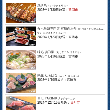
焼き鳥 わ
（やきとり わ）
2025年1月30日放送：
延岡市
食べ放題専門店 宮崎肉本舗
（たべほうだいせんもん
てん みやざきにくほんぽ）
2025年1月23日放送：宮崎市
味処 浜乃瀬
（あじどころ はまのせ）
2025年1月16日放送：宮崎市
鶏屋 たちばな
（とりや たちばな）
2025年1月9日放送：宮崎市
THE YAKINIKU
（ザ ヤキニク）
2024年12月19日放送：
日向市