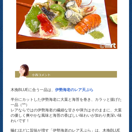
木挽BLUEに合う一品は、
伊勢海老のレア天ぷら
半分にカットした伊勢海老に大葉と海苔を巻き、カラッと揚げた
一品（^^）
レアならではの伊勢海老の繊細な甘さや弾力はそのままに、大葉
の優しく爽やかな風味と海苔の香ばしい味わいが加わり奥深い味
わいです！
噛むほどに旨味が増す「伊勢海老のレア天ぷら」は、木挽BLUE