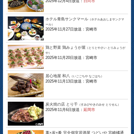
2025年12月4日放送：
日向市
ホテル青島サンクマール
（ホテルあおしまサンクマ
ール）
2025年11月27日放送：宮崎市
鶏と野菜 鶏みょうが屋
（とりとやさい とりみょうが
や）
2025年11月20日放送：宮崎市
居心地屋 和八
（いごごちや なごはち）
2025年11月13日放送：宮崎市
炭火焼の店 とり千
（すみびやきのみせ とりせん）
2025年11月6日放送：
延岡市
藁×炭×肴 完全個室居酒屋 つどいや 宮崎橘通