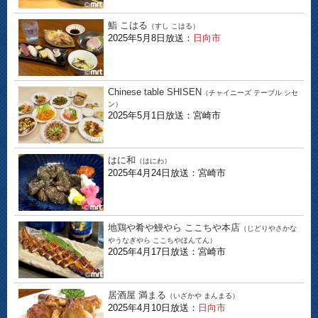
鮨 こはる
（すし こはる）
2025年5月8日放送：
日向市
Chinese table SHISEN
（チャイニーズ テーブル シセ
ン）
2025年5月1日放送：宮崎市
はに和
（はにわ）
2025年4月24日放送：宮崎市
地鶏や肴や鰻やら ここちや本店
（じどりやさかな
やうなぎやら ここちやほんてん）
2025年4月17日放送：宮崎市
居酒屋 満まる
（いざかや まんまる）
2025年4月10日放送：
日向市