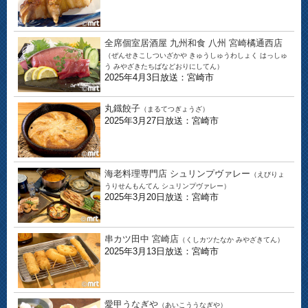
全席個室居酒屋 九州和食 八州 宮崎橘通西店
（ぜんせきこしついざかや きゅうしゅうわしょく はっしゅ
う みやざきたちばなどおりにしてん）
2025年4月3日放送：宮崎市
丸鐡餃子
（まるてつぎょうざ）
2025年3月27日放送：宮崎市
海老料理専門店 シュリンプヴァレー
（えびりょ
うりせんもんてん シュリンプヴァレー）
2025年3月20日放送：宮崎市
串カツ田中 宮崎店
（くしカツたなか みやざきてん）
2025年3月13日放送：宮崎市
愛甲うなぎや
（あいこううなぎや）