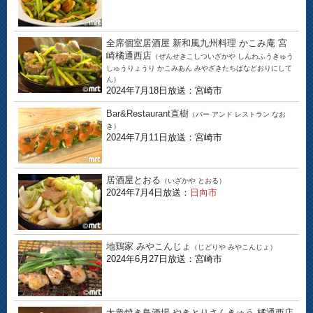
全席個室居酒屋 新和風九州料理 かこみ庵 宮
崎橘通西店
（ぜんせきこしついざかや しんわふうきゅう
しゅうりょうり かこみあん みやざきたちばなどおりにして
ん）
2024年7月18日放送：宮崎市
Bar&Restaurant直樹
（バー アンド レストラン なお
き）
2024年7月11日放送：宮崎市
居酒屋とおる
（いざかや とおる）
2024年7月4日放送：
日向市
地鶏家 みやこんじょ
（じどりや みやこんじょ）
2024年6月27日放送：宮崎市
大衆焼き鳥酒場 やきとりさんきゅう 橘通西店