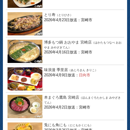
とり寿
（とりひさ）
2026年4月23日放送：宮崎市
博多もつ鍋 おおやま 宮崎店
（はかたもつなべ おお
やま みやざきてん）
2026年4月16日放送：宮崎市
味浪漫 季里居
（あじろまん きりこ）
2026年4月9日放送：
日向市
本まぐろ鷹島 宮崎店
（ほんまぐろたかしま みやざき
てん）
2026年4月2日放送：宮崎市
兎にも角にも
（とにもかくにも）