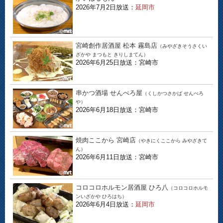
2026年7月2日放送：
延岡市
宮崎創作居酒屋 松本 霧島店
（みやざきそうさくい
ざかや まつもと きりしまてん）
2026年6月25日放送：宮崎市
串かつ酒場 せんべろ屋
（くしかつさかば せんべろ
や）
2026年6月18日放送：宮崎市
焼肉ここから 宮崎店
（やきにくここから みやざきて
ん）
2026年6月11日放送：宮崎市
コロコロホルモン居酒屋 ひろ八
（コロコロホルモ
ンいざかや ひろはち）
2026年6月4日放送：
延岡市