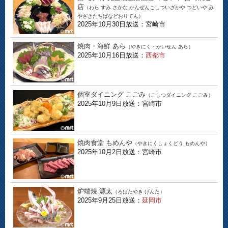
店
（わら すみ さかな かんぜんこしついざかや つどいや み
やざきたちばなどおりてん）
2025年10月30日放送：宮崎市
焼肉・海鮮 あら
（やきにく・かいせん あら）
2025年10月16日放送：
西都市
個室ダイニング こごみ
（こしつダイニング こごみ）
2025年10月9日放送：宮崎市
焼肉食堂 もめんや
（やきにくしょくどう もめんや）
2025年10月2日放送：宮崎市
炉端焼 源太
（ろばたやき げんた）
2025年9月25日放送：
延岡市