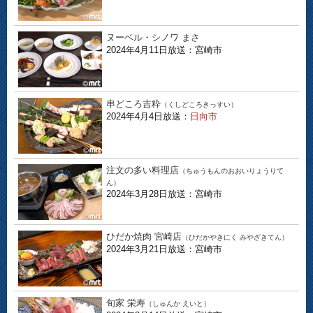
ヌーベル・シノワ まさ
2024年4月11日放送：宮崎市
串どころ吉粋
（くしどころきっすい）
2024年4月4日放送：
日向市
注文の多い料理店
（ちゅうもんのおおいりょうりて
ん）
2024年3月28日放送：宮崎市
ひだか焼肉 宮崎店
（ひだかやきにく みやざきてん）
2024年3月21日放送：宮崎市
旬家 栄寿
（しゅんか えいと）