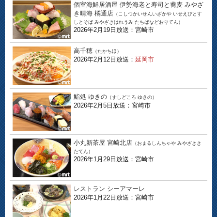
個室海鮮居酒屋 伊勢海老と寿司と蕎麦 みやざ
き晴海 橘通店
（こしつかいせんいざかや いせえびとす
しとそば みやざきはれうみ たちばなどおりてん）
2026年2月19日放送：宮崎市
高千穂
（たかちほ）
2026年2月12日放送：
延岡市
鮨処 ゆきの
（すしどころ ゆきの）
2026年2月5日放送：宮崎市
小丸新茶屋 宮崎北店
（おまるしんちゃや みやざきき
たてん）
2026年1月29日放送：宮崎市
レストラン シーアマーレ
2026年1月22日放送：宮崎市