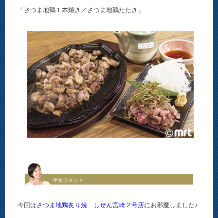
「さつま地鶏１本焼き／さつま地鶏たたき」
今回は
さつま地鶏炙り焼 しせん宮崎２号店
にお邪魔しました♪