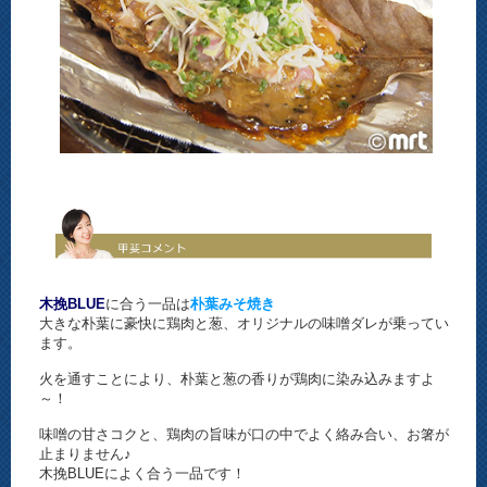
木挽BLUE
に合う一品は
朴葉みそ焼き
大きな朴葉に豪快に鶏肉と葱、オリジナルの味噌ダレが乗ってい
ます。
火を通すことにより、朴葉と葱の香りが鶏肉に染み込みますよ
～！
味噌の甘さコクと、鶏肉の旨味が口の中でよく絡み合い、お箸が
止まりません♪
木挽BLUEによく合う一品です！