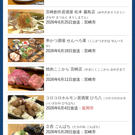
宮崎創作居酒屋 松本 霧島店
（みやざきそうさくい
ざかや まつもと きりしまてん）
2026年6月25日放送：宮崎市
串かつ酒場 せんべろ屋
（くしかつさかば せんべろ
や）
2026年6月18日放送：宮崎市
焼肉ここから 宮崎店
（やきにくここから みやざきて
ん）
2026年6月11日放送：宮崎市
コロコロホルモン居酒屋 ひろ八
（コロコロホルモ
ンいざかや ひろはち）
2026年6月4日放送：
延岡市
立呑 ごんぱち
（たちのみ ごんぱち）
2026年5月28日放送：宮崎市