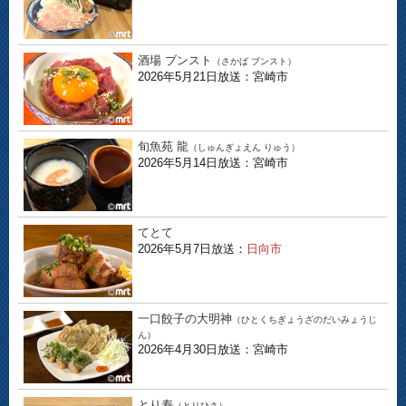
酒場 ブンスト
（さかば ブンスト）
2026年5月21日放送：宮崎市
旬魚苑 龍
（しゅんぎょえん りゅう）
2026年5月14日放送：宮崎市
てとて
2026年5月7日放送：
日向市
一口餃子の大明神
（ひとくちぎょうざのだいみょうじ
ん）
2026年4月30日放送：宮崎市
とり寿
（とりひさ）