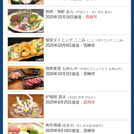
焼肉・海鮮 あら
（やきにく・かいせん あら）
2025年10月16日放送：
西都市
個室ダイニング こごみ
（こしつダイニング こごみ）
2025年10月9日放送：宮崎市
焼肉食堂 もめんや
（やきにくしょくどう もめんや）
2025年10月2日放送：宮崎市
炉端焼 源太
（ろばたやき げんた）
2025年9月25日放送：
延岡市
寿司酒場 ゆきの
（すしさかば ゆきの）
2025年9月18日放送：宮崎市