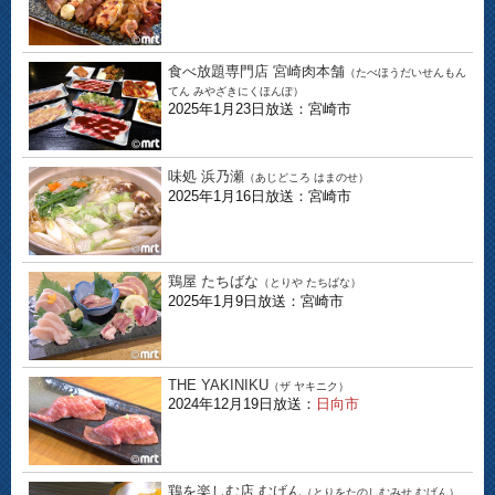
食べ放題専門店 宮崎肉本舗
（たべほうだいせんもん
てん みやざきにくほんぽ）
2025年1月23日放送：宮崎市
味処 浜乃瀬
（あじどころ はまのせ）
2025年1月16日放送：宮崎市
鶏屋 たちばな
（とりや たちばな）
2025年1月9日放送：宮崎市
THE YAKINIKU
（ザ ヤキニク）
2024年12月19日放送：
日向市
鶏を楽しむ店 むげん
（とりをたのしむみせ むげん）