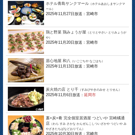
ホテル青島サンクマール
（ホテルあおしまサンクマ
ール）
2025年11月27日放送：宮崎市
鶏と野菜 鶏みょうが屋
（とりとやさい とりみょうが
や）
2025年11月20日放送：宮崎市
居心地屋 和八
（いごごちや なごはち）
2025年11月13日放送：宮崎市
炭火焼の店 とり千
（すみびやきのみせ とりせん）
2025年11月6日放送：
延岡市
藁×炭×肴 完全個室居酒屋 つどいや 宮崎橘通
店
（わら すみ さかな かんぜんこしついざかや つどいや み
やざきたちばなどおりてん）
2025年10月30日放送：宮崎市