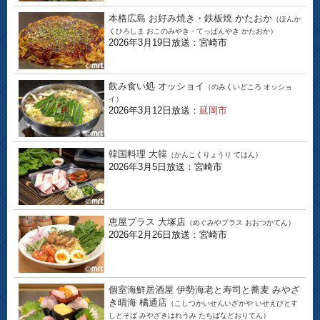
本格広島 お好み焼き・鉄板焼 かたおか
（ほんか
くひろしま おこのみやき・てっぱんやき かたおか）
2026年3月19日放送：宮崎市
飲み食い処 オッショイ
（のみくいどころ オッショ
イ）
2026年3月12日放送：
延岡市
韓国料理 大韓
（かんこくりょうり てはん）
2026年3月5日放送：宮崎市
恵屋プラス 大塚店
（めぐみやプラス おおつかてん）
2026年2月26日放送：宮崎市
個室海鮮居酒屋 伊勢海老と寿司と蕎麦 みやざ
き晴海 橘通店
（こしつかいせんいざかや いせえびとす
しとそば みやざきはれうみ たちばなどおりてん）