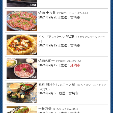
焼肉 十八番
（やきにく じゅうはちばん）
2024年9月26日放送：宮崎市
イタリアンバール PACE
（イタリアンバール パーチ
ェ）
2024年9月19日放送：宮崎市
焼肉の船一
（やきにくのふないち）
2024年9月12日放送：
延岡市
元祖 貝汁とちょこっと鮨
（がんそ かいじるとちょこ
っとずし）
2024年9月5日放送：宮崎市
一粒万倍
（いちりゅうまんばい）