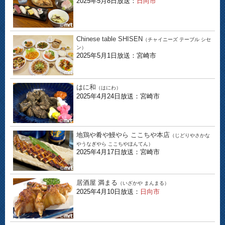
2025年5月8日放送：
日向市
Chinese table SHISEN
（チャイニーズ テーブル シセ
ン）
2025年5月1日放送：宮崎市
はに和
（はにわ）
2025年4月24日放送：宮崎市
地鶏や肴や鰻やら ここちや本店
（じどりやさかな
やうなぎやら ここちやほんてん）
2025年4月17日放送：宮崎市
居酒屋 満まる
（いざかや まんまる）
2025年4月10日放送：
日向市