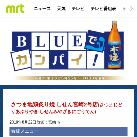
ニュース
天気
テレビ
テレビ番組表
ラジオ
さつま地鶏炙り焼 しせん宮崎2号店
(さつまじど
りあぶりやき しせんみやざきにごうてん)
2019年8月22日放送：宮崎市
看板メニュー