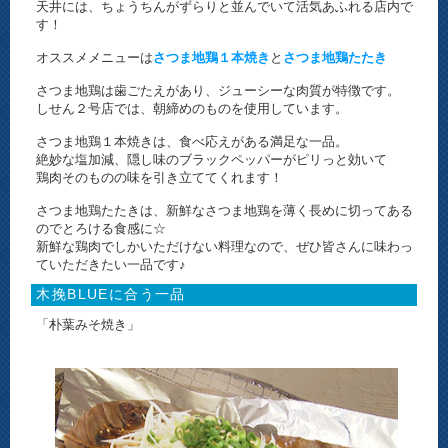
天井には、ちょうちんがずらりと並んでいて活気あふれる店内で
す！
オススメメニューは
さつま地鶏１本焼き
と
さつま地鶏たたき
さつま地鶏は歯ごたえがあり、ジューシーな肉質が特徴です。
しせん２号店では、朝締めのものを使用しています。
さつま地鶏１本焼きは、食べ応えがある満足な一品。
絶妙な塩加減、隠し味のブラックペッパーがピリっと効いて
鶏肉そのものの味を引き立ててくれます！
さつま地鶏たたきは、新鮮なさつま地鶏を薄く長めに切ってある
のでとろける食感に☆
新鮮な鶏肉でしかいただけない料理なので、ぜひ皆さんに味わっ
ていただきたい一品です♪
木挽BLUEに合う一品
「朴葉みそ焼き」