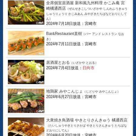
全席個室居酒屋 新和風九州料理 かこみ庵 宮
崎橘通西店
（ぜんせきこしついざかや しんわふうきゅう
しゅうりょうり かこみあん みやざきたちばなどおりにして
ん）
2024年7月18日放送：宮崎市
Bar&Restaurant直樹
（バー アンド レストラン なお
き）
2024年7月11日放送：宮崎市
居酒屋とおる
（いざかや とおる）
2024年7月4日放送：
日向市
地鶏家 みやこんじょ
（じどりや みやこんじょ）
2024年6月27日放送：宮崎市
大衆焼き鳥酒場 やきとりさんきゅう 橘通西店
（たいしゅうやきとりさかば やきとりさんきゅう たちばな
どおりにしてん）
2024年6月20日放送：宮崎市