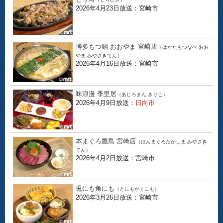
2026年4月23日放送：宮崎市
博多もつ鍋 おおやま 宮崎店
（はかたもつなべ おお
やま みやざきてん）
2026年4月16日放送：宮崎市
味浪漫 季里居
（あじろまん きりこ）
2026年4月9日放送：
日向市
本まぐろ鷹島 宮崎店
（ほんまぐろたかしま みやざき
てん）
2026年4月2日放送：宮崎市
兎にも角にも
（とにもかくにも）
2026年3月26日放送：宮崎市