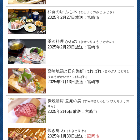
和食の店 ふじ木
（わしょくのみせ ふじき）
2025年2月27日放送：宮崎市
季節料理 かわの
（きせつりょうり かわの）
2025年2月20日放送：宮崎市
宮崎地鶏と日向海鮮 はればれ
（みやざきじどりと
ひゅうがかいせん はればれ）
2025年2月13日放送：宮崎市
炭焼酒房 旻晁の昊
（すみやきしゅぼう びんちょうの
そら）
2025年2月6日放送：宮崎市
焼き鳥 わ
（やきとり わ）
2025年1月30日放送：
延岡市