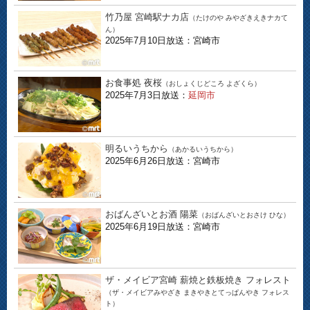
竹乃屋 宮崎駅ナカ店
（たけのや みやざきえきナカて
ん）
2025年7月10日放送：宮崎市
お食事処 夜桜
（おしょくじどころ よざくら）
2025年7月3日放送：
延岡市
明るいうちから
（あかるいうちから）
2025年6月26日放送：宮崎市
おばんざいとお酒 陽菜
（おばんざいとおさけ ひな）
2025年6月19日放送：宮崎市
ザ・メイビア宮崎 薪焼と鉄板焼き フォレスト
（ザ・メイビアみやざき まきやきとてっぱんやき フォレス
ト）