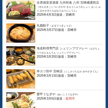
全席個室居酒屋 九州和食 八州 宮崎橘通西店
（ぜんせきこしついざかや きゅうしゅうわしょく はっしゅ
う みやざきたちばなどおりにしてん）
2025年4月3日放送：宮崎市
丸鐡餃子
（まるてつぎょうざ）
2025年3月27日放送：宮崎市
海老料理専門店 シュリンプヴァレー
（えびりょ
うりせんもんてん シュリンプヴァレー）
2025年3月20日放送：宮崎市
串カツ田中 宮崎店
（くしカツたなか みやざきてん）
2025年3月13日放送：宮崎市
愛甲うなぎや
（あいこううなぎや）
2025年3月6日放送：
延岡市