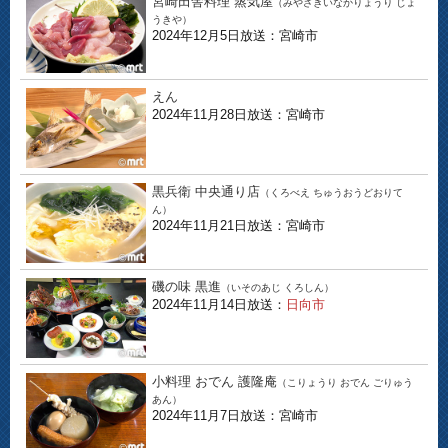
宮崎田舎料理 蒸気屋
（みやざきいなかりょうり じょ
うきや）
2024年12月5日放送：宮崎市
えん
2024年11月28日放送：宮崎市
黒兵衛 中央通り店
（くろべえ ちゅうおうどおりて
ん）
2024年11月21日放送：宮崎市
磯の味 黒進
（いそのあじ くろしん）
2024年11月14日放送：
日向市
小料理 おでん 護隆庵
（こりょうり おでん ごりゅう
あん）
2024年11月7日放送：宮崎市