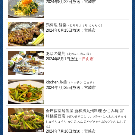
2024年8月22日放送：宮崎市
鶏料理 縁楽
（とりりょうり えんらく）
2024年8月15日放送：宮崎市
あゆの是則
（あゆのこれのり）
2024年8月1日放送：
日向市
kitchen 駒樹
（キッチン こまき）
2024年7月25日放送：宮崎市
全席個室居酒屋 新和風九州料理 かこみ庵 宮
崎橘通西店
（ぜんせきこしついざかや しんわふうきゅう
しゅうりょうり かこみあん みやざきたちばなどおりにして
ん）
2024年7月18日放送：宮崎市