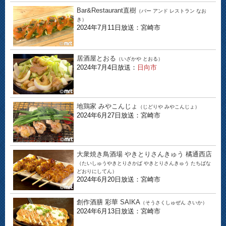
Bar&Restaurant直樹
（バー アンド レストラン なお
き）
2024年7月11日放送：宮崎市
居酒屋とおる
（いざかや とおる）
2024年7月4日放送：
日向市
地鶏家 みやこんじょ
（じどりや みやこんじょ）
2024年6月27日放送：宮崎市
大衆焼き鳥酒場 やきとりさんきゅう 橘通西店
（たいしゅうやきとりさかば やきとりさんきゅう たちばな
どおりにしてん）
2024年6月20日放送：宮崎市
創作酒膳 彩華 SAIKA
（そうさくしゅぜん さいか）
2024年6月13日放送：宮崎市