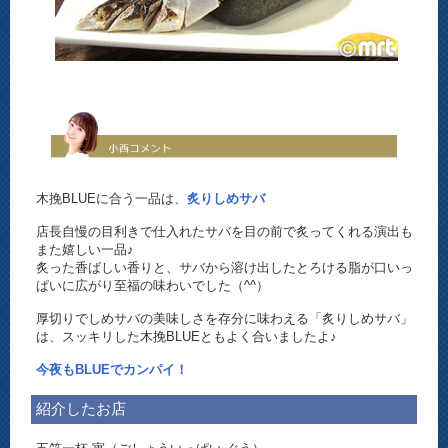
木挽BLUEに合う一品は、
炙りしめサバ
店長自慢の目利きで仕入れたサバを目の前で炙ってくれる演出も
また嬉しい一品♪
炙った香ばしい香りと、サバから溶け出したとろける脂が口いっ
ぱいに広がり至福の味わいでした（^^）
厚切りでしめサバの美味しさを存分に味わえる「炙りしめサバ」
は、スッキリした木挽BLUEともよく合いましたよ♪
今夜もBLUEでカンパイ！
紹介したお店