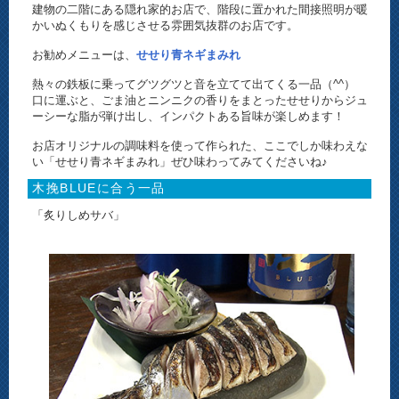
建物の二階にある隠れ家的お店で、階段に置かれた間接照明が暖
かいぬくもりを感じさせる雰囲気抜群のお店です。
お勧めメニューは、
せせり青ネギまみれ
熱々の鉄板に乗ってグツグツと音を立てて出てくる一品（^^）
口に運ぶと、ごま油とニンニクの香りをまとったせせりからジュ
ーシーな脂が弾け出し、インパクトある旨味が楽しめます！
お店オリジナルの調味料を使って作られた、ここでしか味わえな
い「せせり青ネギまみれ」ぜひ味わってみてくださいね♪
木挽BLUEに合う一品
「炙りしめサバ」