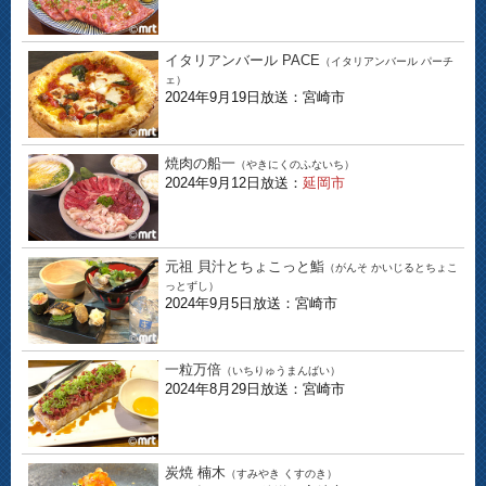
イタリアンバール PACE
（イタリアンバール パーチ
ェ）
2024年9月19日放送：宮崎市
焼肉の船一
（やきにくのふないち）
2024年9月12日放送：
延岡市
元祖 貝汁とちょこっと鮨
（がんそ かいじるとちょこ
っとずし）
2024年9月5日放送：宮崎市
一粒万倍
（いちりゅうまんばい）
2024年8月29日放送：宮崎市
炭焼 楠木
（すみやき くすのき）