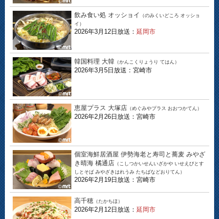
飲み食い処 オッショイ
（のみくいどころ オッショ
イ）
2026年3月12日放送：
延岡市
韓国料理 大韓
（かんこくりょうり てはん）
2026年3月5日放送：宮崎市
恵屋プラス 大塚店
（めぐみやプラス おおつかてん）
2026年2月26日放送：宮崎市
個室海鮮居酒屋 伊勢海老と寿司と蕎麦 みやざ
き晴海 橘通店
（こしつかいせんいざかや いせえびとす
しとそば みやざきはれうみ たちばなどおりてん）
2026年2月19日放送：宮崎市
高千穂
（たかちほ）
2026年2月12日放送：
延岡市