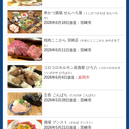
串かつ酒場 せんべろ屋
（くしかつさかば せんべろ
や）
2026年6月18日放送：宮崎市
焼肉ここから 宮崎店
（やきにくここから みやざきて
ん）
2026年6月11日放送：宮崎市
コロコロホルモン居酒屋 ひろ八
（コロコロホルモ
ンいざかや ひろはち）
2026年6月4日放送：
延岡市
立呑 ごんぱち
（たちのみ ごんぱち）
2026年5月28日放送：宮崎市
酒場 ブンスト
（さかば ブンスト）
2026年5月21日放送：宮崎市