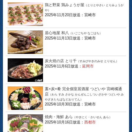
鶏と野菜 鶏みょうが屋
（とりとやさい とりみょうが
や）
2025年11月20日放送：宮崎市
居心地屋 和八
（いごごちや なごはち）
2025年11月13日放送：宮崎市
炭火焼の店 とり千
（すみびやきのみせ とりせん）
2025年11月6日放送：
延岡市
藁×炭×肴 完全個室居酒屋 つどいや 宮崎橘通
店
（わら すみ さかな かんぜんこしついざかや つどいや み
やざきたちばなどおりてん）
2025年10月30日放送：宮崎市
焼肉・海鮮 あら
（やきにく・かいせん あら）
2025年10月16日放送：
西都市