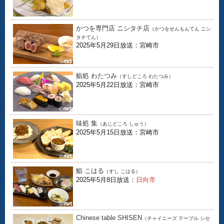
かつを専門店 ニシタチ店
（かつをせんもんてん ニシ
タチてん）
2025年5月29日放送：宮崎市
鮨処 わたつみ
（すしどころ わたつみ）
2025年5月22日放送：宮崎市
味処 集
（あじどころ しゅう）
2025年5月15日放送：宮崎市
鮨 こはる
（すし こはる）
2025年5月8日放送：
日向市
Chinese table SHISEN
（チャイニーズ テーブル シセ