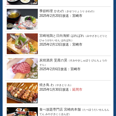
季節料理 かわの
（きせつりょうり かわの）
2025年2月20日放送：宮崎市
宮崎地鶏と日向海鮮 はればれ
（みやざきじどりと
ひゅうがかいせん はればれ）
2025年2月13日放送：宮崎市
炭焼酒房 旻晁の昊
（すみやきしゅぼう びんちょうの
そら）
2025年2月6日放送：宮崎市
焼き鳥 わ
（やきとり わ）
2025年1月30日放送：
延岡市
食べ放題専門店 宮崎肉本舗
（たべほうだいせんもん
てん みやざきにくほんぽ）