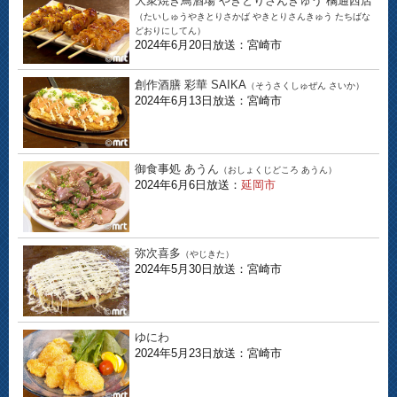
大衆焼き鳥酒場 やきとりさんきゅう 橘通西店
（たいしゅうやきとりさかば やきとりさんきゅう たちばな
どおりにしてん）
2024年6月20日放送：宮崎市
創作酒膳 彩華 SAIKA
（そうさくしゅぜん さいか）
2024年6月13日放送：宮崎市
御食事処 あうん
（おしょくじどころ あうん）
2024年6月6日放送：
延岡市
弥次喜多
（やじきた）
2024年5月30日放送：宮崎市
ゆにわ
2024年5月23日放送：宮崎市