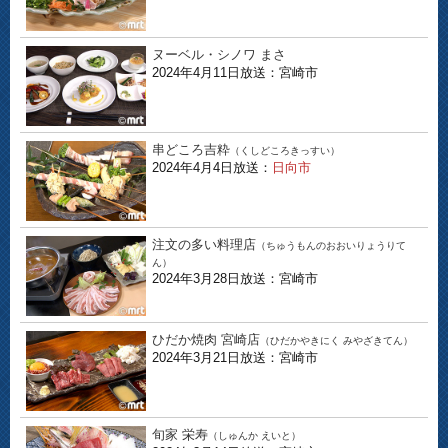
ヌーベル・シノワ まさ
2024年4月11日放送：宮崎市
串どころ吉粋
（くしどころきっすい）
2024年4月4日放送：
日向市
注文の多い料理店
（ちゅうもんのおおいりょうりて
ん）
2024年3月28日放送：宮崎市
ひだか焼肉 宮崎店
（ひだかやきにく みやざきてん）
2024年3月21日放送：宮崎市
旬家 栄寿
（しゅんか えいと）