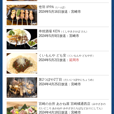
壱羽 IPPA
（いっぱ）
2024年5月16日放送：宮崎市
串焼酒場 KEN
（くしやきさかば けん）
2024年5月9日放送：宮崎市
くいもんや ども安
（くいもんや どもやす）
2024年5月2日放送：
延岡市
第2つぼや2丁目
（だいにつぼやにちょうめ）
2024年4月25日放送：宮崎市
宮崎の台所 あかね屋 宮崎橘通西店
（みやざきの
だいどころ あかねや みやざきたちばなどおりにしてん）
2024年4月18日放送：宮崎市