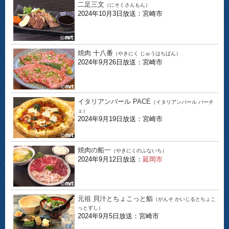
二足三文
（にそくさんもん）
2024年10月3日放送：宮崎市
焼肉 十八番
（やきにく じゅうはちばん）
2024年9月26日放送：宮崎市
イタリアンバール PACE
（イタリアンバール パーチ
ェ）
2024年9月19日放送：宮崎市
焼肉の船一
（やきにくのふないち）
2024年9月12日放送：
延岡市
元祖 貝汁とちょこっと鮨
（がんそ かいじるとちょこ
っとずし）
2024年9月5日放送：宮崎市