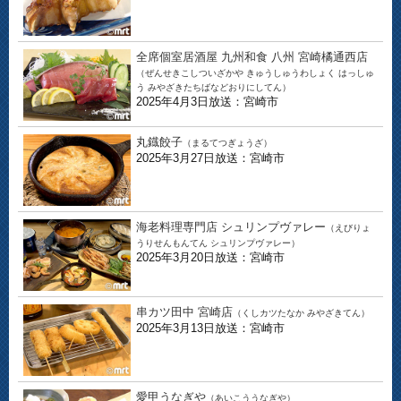
全席個室居酒屋 九州和食 八州 宮崎橘通西店
（ぜんせきこしついざかや きゅうしゅうわしょく はっしゅ
う みやざきたちばなどおりにしてん）
2025年4月3日放送：宮崎市
丸鐡餃子
（まるてつぎょうざ）
2025年3月27日放送：宮崎市
海老料理専門店 シュリンプヴァレー
（えびりょ
うりせんもんてん シュリンプヴァレー）
2025年3月20日放送：宮崎市
串カツ田中 宮崎店
（くしカツたなか みやざきてん）
2025年3月13日放送：宮崎市
愛甲うなぎや
（あいこううなぎや）