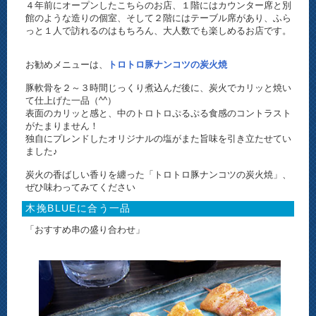
４年前にオープンしたこちらのお店、１階にはカウンター席と別
館のような造りの個室、そして２階にはテーブル席があり、ふら
っと１人で訪れるのはもちろん、大人数でも楽しめるお店です。
お勧めメニューは、
トロトロ豚ナンコツの炭火焼
豚軟骨を２～３時間じっくり煮込んだ後に、炭火でカリッと焼い
て仕上げた一品（^^）
表面のカリッと感と、中のトロトロぷるぷる食感のコントラスト
がたまりません！
独自にプレンドしたオリジナルの塩がまた旨味を引き立たせてい
ました♪
炭火の香ばしい香りを纏った「トロトロ豚ナンコツの炭火焼」、
ぜひ味わってみてください
木挽BLUEに合う一品
「おすすめ串の盛り合わせ」