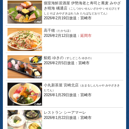
個室海鮮居酒屋 伊勢海老と寿司と蕎麦 みやざ
き晴海 橘通店
（こしつかいせんいざかや いせえびとす
しとそば みやざきはれうみ たちばなどおりてん）
2026年2月19日放送：宮崎市
高千穂
（たかちほ）
2026年2月12日放送：
延岡市
鮨処 ゆきの
（すしどころ ゆきの）
2026年2月5日放送：宮崎市
小丸新茶屋 宮崎北店
（おまるしんちゃや みやざきき
たてん）
2026年1月29日放送：宮崎市
レストラン シーアマーレ
2026年1月22日放送：宮崎市