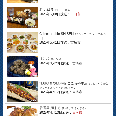
鮨 こはる
（すし こはる）
2025年5月8日放送：
日向市
Chinese table SHISEN
（チャイニーズ テーブル シセ
ン）
2025年5月1日放送：宮崎市
はに和
（はにわ）
2025年4月24日放送：宮崎市
地鶏や肴や鰻やら ここちや本店
（じどりやさかな
やうなぎやら ここちやほんてん）
2025年4月17日放送：宮崎市
居酒屋 満まる
（いざかや まんまる）
2025年4月10日放送：
日向市