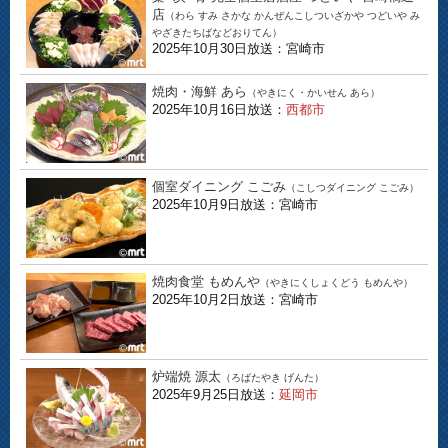
店
（わら すみ さかな かんぜんこしついざかや つどいや み
やざきたちばなどおりてん）
2025年10月30日放送：宮崎市
焼肉・海鮮 あら
（やきにく・かいせん あら）
2025年10月16日放送：
西都市
個室ダイニング こごみ
（こしつダイニング こごみ）
2025年10月9日放送：宮崎市
焼肉食堂 もめんや
（やきにくしょくどう もめんや）
2025年10月2日放送：宮崎市
炉端焼 源太
（ろばたやき げんた）
2025年9月25日放送：
延岡市