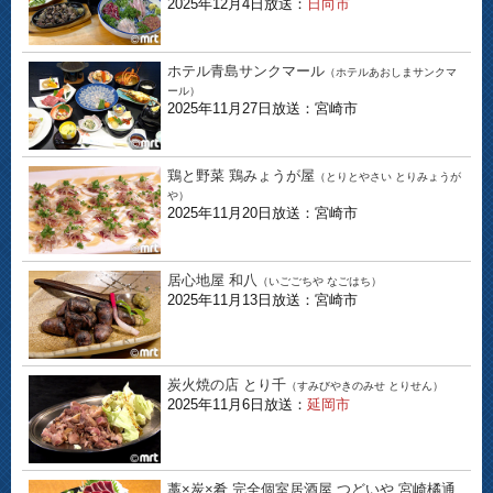
2025年12月4日放送：
日向市
ホテル青島サンクマール
（ホテルあおしまサンクマ
ール）
2025年11月27日放送：宮崎市
鶏と野菜 鶏みょうが屋
（とりとやさい とりみょうが
や）
2025年11月20日放送：宮崎市
居心地屋 和八
（いごごちや なごはち）
2025年11月13日放送：宮崎市
炭火焼の店 とり千
（すみびやきのみせ とりせん）
2025年11月6日放送：
延岡市
藁×炭×肴 完全個室居酒屋 つどいや 宮崎橘通