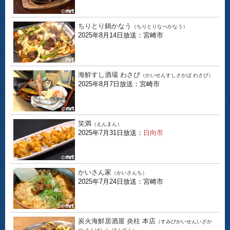
ちりとり鍋かなう
（ちりとりなべかなう）
2025年8月14日放送：宮崎市
海鮮すし酒場 わさび
（かいせんすしさかば わさび）
2025年8月7日放送：宮崎市
笑満
（えんまん）
2025年7月31日放送：
日向市
かいさん家
（かいさんち）
2025年7月24日放送：宮崎市
炭火海鮮居酒屋 炎柱 本店
（すみびかいせんいざか