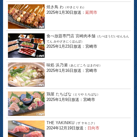
焼き鳥 わ
（やきとり わ）
2025年1月30日放送：
延岡市
食べ放題専門店 宮崎肉本舗
（たべほうだいせんもん
てん みやざきにくほんぽ）
2025年1月23日放送：宮崎市
味処 浜乃瀬
（あじどころ はまのせ）
2025年1月16日放送：宮崎市
鶏屋 たちばな
（とりや たちばな）
2025年1月9日放送：宮崎市
THE YAKINIKU
（ザ ヤキニク）
2024年12月19日放送：
日向市