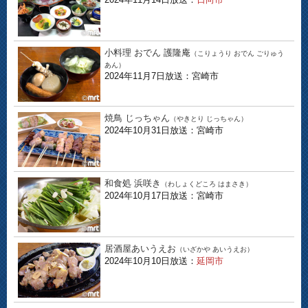
小料理 おでん 護隆庵
（こりょうり おでん ごりゅう
あん）
2024年11月7日放送：宮崎市
焼鳥 じっちゃん
（やきとり じっちゃん）
2024年10月31日放送：宮崎市
和食処 浜咲き
（わしょくどころ はまさき）
2024年10月17日放送：宮崎市
居酒屋あいうえお
（いざかや あいうえお）
2024年10月10日放送：
延岡市