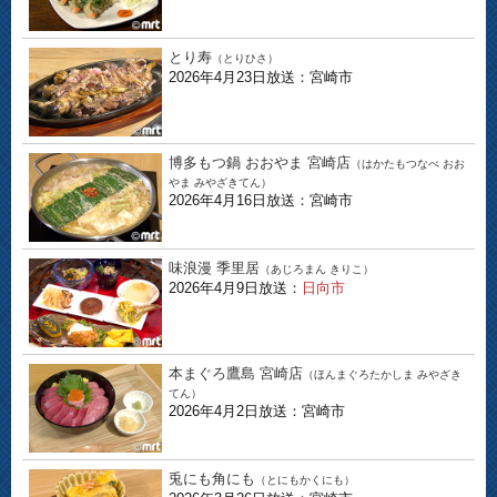
とり寿
（とりひさ）
2026年4月23日放送：宮崎市
博多もつ鍋 おおやま 宮崎店
（はかたもつなべ おお
やま みやざきてん）
2026年4月16日放送：宮崎市
味浪漫 季里居
（あじろまん きりこ）
2026年4月9日放送：
日向市
本まぐろ鷹島 宮崎店
（ほんまぐろたかしま みやざき
てん）
2026年4月2日放送：宮崎市
兎にも角にも
（とにもかくにも）