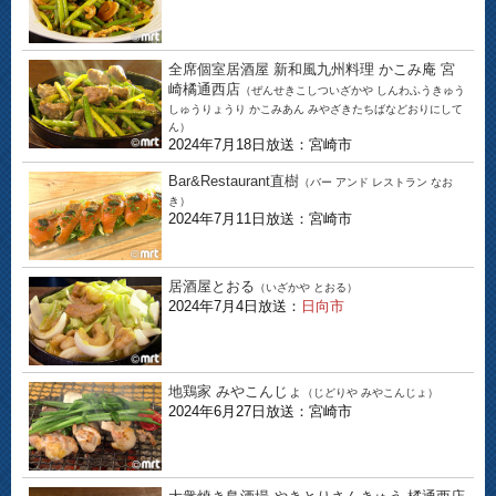
全席個室居酒屋 新和風九州料理 かこみ庵 宮
崎橘通西店
（ぜんせきこしついざかや しんわふうきゅう
しゅうりょうり かこみあん みやざきたちばなどおりにして
ん）
2024年7月18日放送：宮崎市
Bar&Restaurant直樹
（バー アンド レストラン なお
き）
2024年7月11日放送：宮崎市
居酒屋とおる
（いざかや とおる）
2024年7月4日放送：
日向市
地鶏家 みやこんじょ
（じどりや みやこんじょ）
2024年6月27日放送：宮崎市