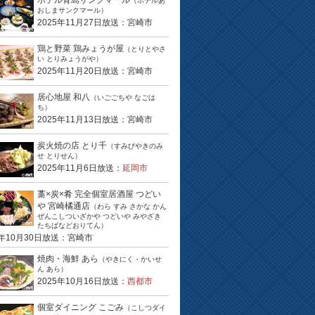
ホテル青島サンクマール
（ホテルあ
おしまサンクマール）
2025年11月27日放送：宮崎市
鶏と野菜 鶏みょうが屋
（とりとやさ
い とりみょうがや）
2025年11月20日放送：宮崎市
居心地屋 和八
（いごごちや なごは
ち）
2025年11月13日放送：宮崎市
炭火焼の店 とり千
（すみびやきのみ
せ とりせん）
2025年11月6日放送：
延岡市
藁×炭×肴 完全個室居酒屋 つどい
や 宮崎橘通店
（わら すみ さかな かん
ぜんこしついざかや つどいや みやざき
たちばなどおりてん）
5年10月30日放送：宮崎市
焼肉・海鮮 あら
（やきにく・かいせ
ん あら）
2025年10月16日放送：
西都市
個室ダイニング こごみ
（こしつダイ