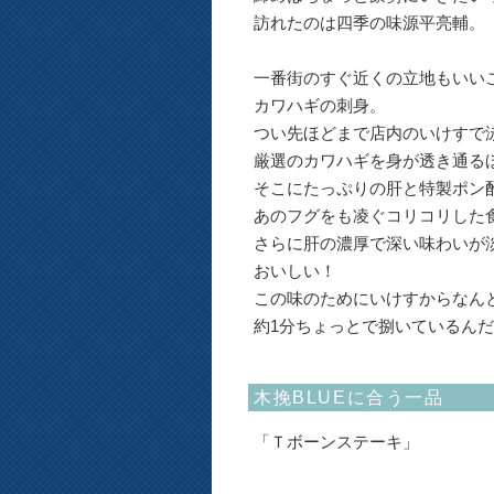
訪れたのは四季の味源平亮輔。
一番街のすぐ近くの立地もいい
カワハギの刺身。
つい先ほどまで店内のいけすで
厳選のカワハギを身が透き通る
そこにたっぷりの肝と特製ポン
あのフグをも凌ぐコリコリした
さらに肝の濃厚で深い味わいが
おいしい！
この味のためにいけすからなん
約1分ちょっとで捌いているんだ
木挽BLUEに合う一品
「Ｔボーンステーキ」