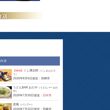
送内容
くし満太郎
【NEW】
（くしまんたろ
う）
2026年8月6日放送：宮崎市
うどんBAR おだや
（うどんバー おだ
や）
2026年7月30日放送：
日向市
蛮風
（バンブー）
2026年7月32日放送：宮崎市