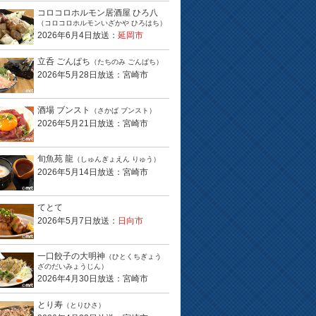
コロコロホルモン居酒屋 ひろ八
（コロコロホルモンいざかや ひろはち）
2026年6月4日放送：
延岡市
立呑 ごんぱち
（たちのみ ごんぱち）
2026年5月28日放送：宮崎市
酒場 ブンスト
（さかば ブンスト）
2026年5月21日放送：宮崎市
旬魚苑 龍
（しゅんぎょえん りゅう）
2026年5月14日放送：宮崎市
てとて
2026年5月7日放送：
日向市
一口餃子の大明神
（ひとくちぎょう
ざのだいみょうじん）
2026年4月30日放送：宮崎市
とり寿
（とりひさ）