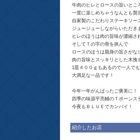
牛肉のヒレとロースの旨いとこ
一度に楽しめちゃうなんとも贅
自家製のこだわりステーキソー
ジュージューしながらいただき
ヒレのほうは肉の旨味が濃縮さ
そしてＴの字の骨を挟んで
ロースのほうは脂身の旨さがな
肉の旨味とスッキリとした木挽
1皿４００ｇもあるので一人で
大満足な一品です！
今年一年がんばったご褒美に！
四季の味源平亮輔のＴボーンス
今夜もＢＬＵＥでカンパイ！
紹介したお店