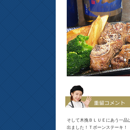
そして木挽ＢＬＵＥにあう一品
出ました！Ｔボーンステーキ！