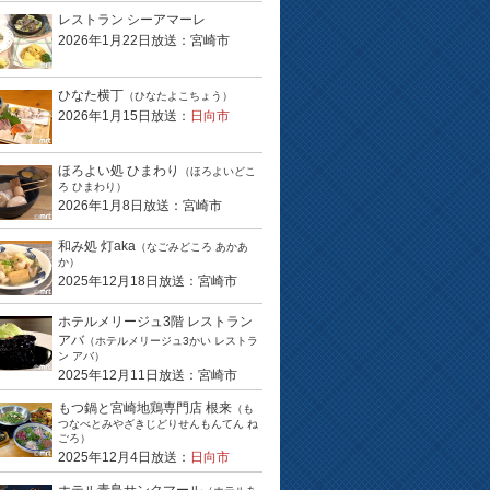
レストラン シーアマーレ
2026年1月22日放送：宮崎市
ひなた横丁
（ひなたよこちょう）
2026年1月15日放送：
日向市
ほろよい処 ひまわり
（ほろよいどこ
ろ ひまわり）
2026年1月8日放送：宮崎市
和み処 灯aka
（なごみどころ あかあ
か）
2025年12月18日放送：宮崎市
ホテルメリージュ3階 レストラン
アバ
（ホテルメリージュ3かい レストラ
ン アバ）
2025年12月11日放送：宮崎市
もつ鍋と宮崎地鶏専門店 根来
（も
つなべとみやざきじどりせんもんてん ね
ごろ）
2025年12月4日放送：
日向市