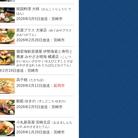
韓国料理 大韓
（かんこくりょうり て
はん）
2026年3月5日放送：宮崎市
恵屋プラス 大塚店
（めぐみやプラス
おおつかてん）
2026年2月26日放送：宮崎市
個室海鮮居酒屋 伊勢海老と寿司と
蕎麦 みやざき晴海 橘通店
（こしつ
かいせんいざかや いせえびとすしとそば
みやざきはれうみ たちばなどおりてん）
6年2月19日放送：宮崎市
高千穂
（たかちほ）
2026年2月12日放送：
延岡市
鮨処 ゆきの
（すしどころ ゆきの）
2026年2月5日放送：宮崎市
小丸新茶屋 宮崎北店
（おまるしんち
ゃや みやざききたてん）
2026年1月29日放送：宮崎市