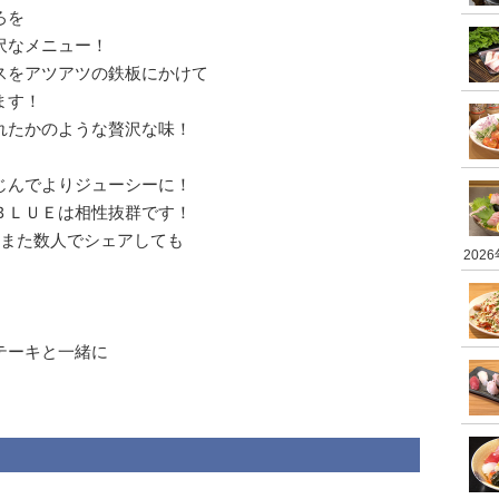
ろを
沢なメニュー！
スをアツアツの鉄板にかけて
ます！
れたかのような贅沢な味！
じんでよりジューシーに！
ＢＬＵＥは相性抜群です！
もまた数人でシェアしても
202
テーキと一緒に