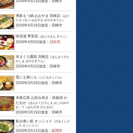
2026年4月23日放送：宮崎市
博多もつ鍋 おおやま 宮崎店
（はか
たもつなべ おおやま みやざきてん）
2026年4月16日放送：宮崎市
味浪漫 季里居
（あじろまん きりこ）
2026年4月9日放送：
日向市
本まぐろ鷹島 宮崎店
（ほんまぐろた
かしま みやざきてん）
2026年4月2日放送：宮崎市
兎にも角にも
（とにもかくにも）
2026年3月26日放送：宮崎市
本格広島 お好み焼き・鉄板焼 か
たおか
（ほんかくひろしま おこのみや
き・てっぱんやき かたおか）
2026年3月19日放送：宮崎市
飲み食い処 オッショイ
（のみくいど
ころ オッショイ）
2026年3月12日放送：
延岡市