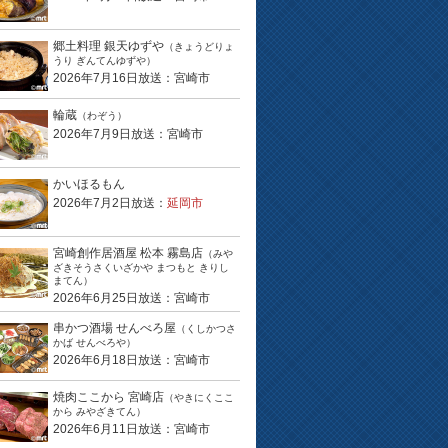
郷土料理 銀天ゆずや
（きょうどりょ
うり ぎんてんゆずや）
2026年7月16日放送：宮崎市
輪蔵
（わぞう）
2026年7月9日放送：宮崎市
かいほるもん
2026年7月2日放送：
延岡市
宮崎創作居酒屋 松本 霧島店
（みや
ざきそうさくいざかや まつもと きりし
まてん）
2026年6月25日放送：宮崎市
串かつ酒場 せんべろ屋
（くしかつさ
かば せんべろや）
2026年6月18日放送：宮崎市
焼肉ここから 宮崎店
（やきにくここ
から みやざきてん）
2026年6月11日放送：宮崎市