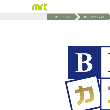
ＭＲＴテレビ
BLUEでカンパイ