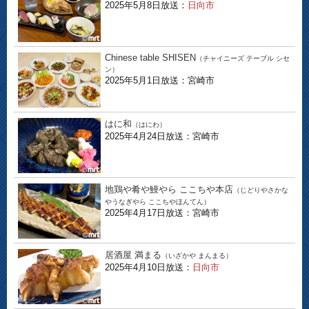
2025年5月8日放送：
日向市
Chinese table SHISEN
（チャイニーズ テーブル シセ
ン）
2025年5月1日放送：宮崎市
はに和
（はにわ）
2025年4月24日放送：宮崎市
地鶏や肴や鰻やら ここちや本店
（じどりやさかな
やうなぎやら ここちやほんてん）
2025年4月17日放送：宮崎市
居酒屋 満まる
（いざかや まんまる）
2025年4月10日放送：
日向市