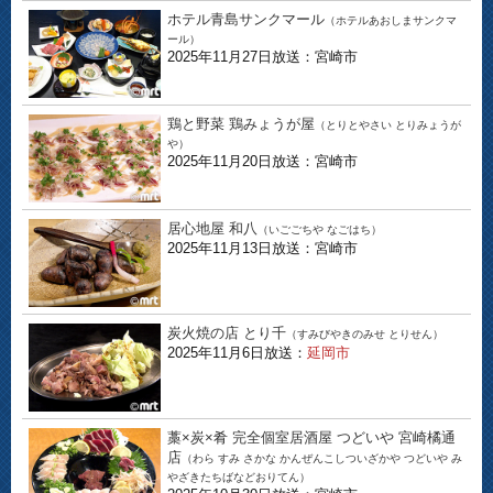
ホテル青島サンクマール
（ホテルあおしまサンクマ
ール）
2025年11月27日放送：宮崎市
鶏と野菜 鶏みょうが屋
（とりとやさい とりみょうが
や）
2025年11月20日放送：宮崎市
居心地屋 和八
（いごごちや なごはち）
2025年11月13日放送：宮崎市
炭火焼の店 とり千
（すみびやきのみせ とりせん）
2025年11月6日放送：
延岡市
藁×炭×肴 完全個室居酒屋 つどいや 宮崎橘通
店
（わら すみ さかな かんぜんこしついざかや つどいや み
やざきたちばなどおりてん）