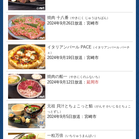
焼肉 十八番
（やきにく じゅうはちばん）
2024年9月26日放送：宮崎市
イタリアンバール PACE
（イタリアンバール パーチ
ェ）
2024年9月19日放送：宮崎市
焼肉の船一
（やきにくのふないち）
2024年9月12日放送：
延岡市
元祖 貝汁とちょこっと鮨
（がんそ かいじるとちょこ
っとずし）
2024年9月5日放送：宮崎市
一粒万倍
（いちりゅうまんばい）