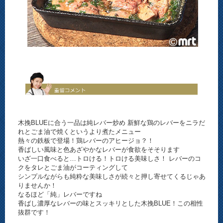
木挽BLUEに合う一品は純レバー炒め 新鮮な鶏のレバーをニラだ
れとごま油で焼くというより煮たメニュー
熱々の鉄板で登場！鶏レバーのアヒージョ？！
香ばしい風味と色あざやかなレバーが食欲をそそります
いざ一口食べると…トロける！トロける美味しさ！ レバーのコ
クをタレとごま油がコーティングして
シンプルながらも純粋な美味しさが続々と押し寄せてくるじゃあ
りませんか！
なるほど「純」レバーですね
香ばし濃厚なレバーの味とスッキリとした木挽BLUE！この相性
抜群です！