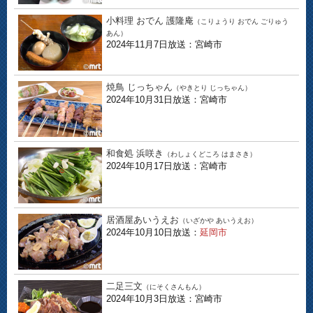
小料理 おでん 護隆庵
（こりょうり おでん ごりゅう
あん）
2024年11月7日放送：宮崎市
焼鳥 じっちゃん
（やきとり じっちゃん）
2024年10月31日放送：宮崎市
和食処 浜咲き
（わしょくどころ はまさき）
2024年10月17日放送：宮崎市
居酒屋あいうえお
（いざかや あいうえお）
2024年10月10日放送：
延岡市
二足三文
（にそくさんもん）
2024年10月3日放送：宮崎市