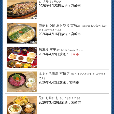
とり寿
（とりひさ）
2026年4月23日放送：宮崎市
博多もつ鍋 おおやま 宮崎店
（はかたもつなべ おお
やま みやざきてん）
2026年4月16日放送：宮崎市
味浪漫 季里居
（あじろまん きりこ）
2026年4月9日放送：
日向市
本まぐろ鷹島 宮崎店
（ほんまぐろたかしま みやざき
てん）
2026年4月2日放送：宮崎市
兎にも角にも
（とにもかくにも）
2026年3月26日放送：宮崎市