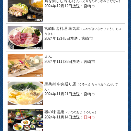
鶏を楽しむ店 むげん
（とりをたのしむみせ むげん）
2024年12月12日放送：宮崎市
宮崎田舎料理 蒸気屋
（みやざきいなかりょうり じょ
うきや）
2024年12月5日放送：宮崎市
えん
2024年11月28日放送：宮崎市
黒兵衛 中央通り店
（くろべえ ちゅうおうどおりて
ん）
2024年11月21日放送：宮崎市
磯の味 黒進
（いそのあじ くろしん）
2024年11月14日放送：
日向市