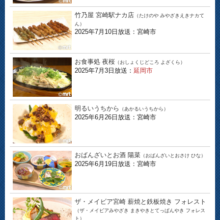
竹乃屋 宮崎駅ナカ店
（たけのや みやざきえきナカて
ん）
2025年7月10日放送：宮崎市
お食事処 夜桜
（おしょくじどころ よざくら）
2025年7月3日放送：
延岡市
明るいうちから
（あかるいうちから）
2025年6月26日放送：宮崎市
おばんざいとお酒 陽菜
（おばんざいとおさけ ひな）
2025年6月19日放送：宮崎市
ザ・メイビア宮崎 薪焼と鉄板焼き フォレスト
（ザ・メイビアみやざき まきやきとてっぱんやき フォレス
ト）