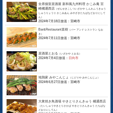
全席個室居酒屋 新和風九州料理 かこみ庵 宮
崎橘通西店
（ぜんせきこしついざかや しんわふうきゅう
しゅうりょうり かこみあん みやざきたちばなどおりにして
ん）
2024年7月18日放送：宮崎市
Bar&Restaurant直樹
（バー アンド レストラン なお
き）
2024年7月11日放送：宮崎市
居酒屋とおる
（いざかや とおる）
2024年7月4日放送：
日向市
地鶏家 みやこんじょ
（じどりや みやこんじょ）
2024年6月27日放送：宮崎市
大衆焼き鳥酒場 やきとりさんきゅう 橘通西店
（たいしゅうやきとりさかば やきとりさんきゅう たちばな
どおりにしてん）