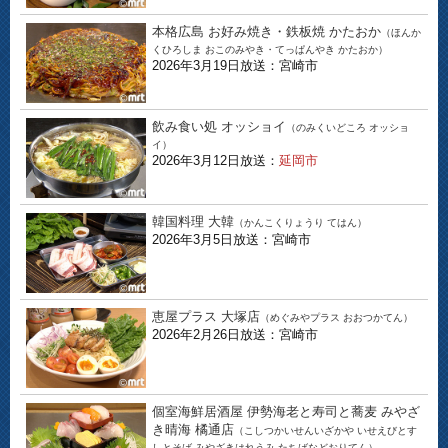
本格広島 お好み焼き・鉄板焼 かたおか
（ほんか
くひろしま おこのみやき・てっぱんやき かたおか）
2026年3月19日放送：宮崎市
飲み食い処 オッショイ
（のみくいどころ オッショ
イ）
2026年3月12日放送：
延岡市
韓国料理 大韓
（かんこくりょうり てはん）
2026年3月5日放送：宮崎市
恵屋プラス 大塚店
（めぐみやプラス おおつかてん）
2026年2月26日放送：宮崎市
個室海鮮居酒屋 伊勢海老と寿司と蕎麦 みやざ
き晴海 橘通店
（こしつかいせんいざかや いせえびとす
しとそば みやざきはれうみ たちばなどおりてん）