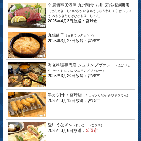
全席個室居酒屋 九州和食 八州 宮崎橘通西店
（ぜんせきこしついざかや きゅうしゅうわしょく はっしゅ
う みやざきたちばなどおりにしてん）
2025年4月3日放送：宮崎市
丸鐡餃子
（まるてつぎょうざ）
2025年3月27日放送：宮崎市
海老料理専門店 シュリンプヴァレー
（えびりょ
うりせんもんてん シュリンプヴァレー）
2025年3月20日放送：宮崎市
串カツ田中 宮崎店
（くしカツたなか みやざきてん）
2025年3月13日放送：宮崎市
愛甲うなぎや
（あいこううなぎや）
2025年3月6日放送：
延岡市