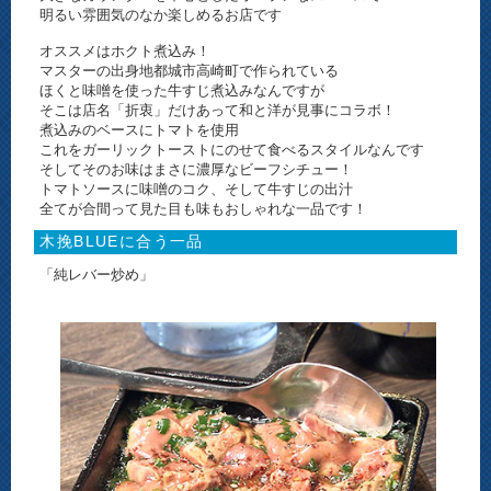
明るい雰囲気のなか楽しめるお店です
オススメはホクト煮込み！
マスターの出身地都城市高崎町で作られている
ほくと味噌を使った牛すじ煮込みなんですが
そこは店名「折衷」だけあって和と洋が見事にコラボ！
煮込みのベースにトマトを使用
これをガーリックトーストにのせて食べるスタイルなんです
そしてそのお味はまさに濃厚なビーフシチュー！
トマトソースに味噌のコク、そして牛すじの出汁
全てが合間って見た目も味もおしゃれな一品です！
木挽BLUEに合う一品
「純レバー炒め」