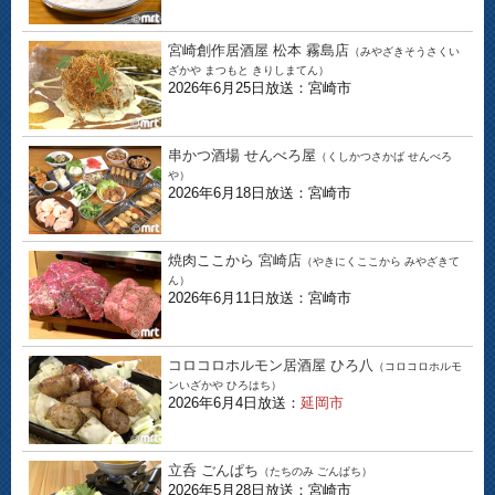
宮崎創作居酒屋 松本 霧島店
（みやざきそうさくい
ざかや まつもと きりしまてん）
2026年6月25日放送：宮崎市
串かつ酒場 せんべろ屋
（くしかつさかば せんべろ
や）
2026年6月18日放送：宮崎市
焼肉ここから 宮崎店
（やきにくここから みやざきて
ん）
2026年6月11日放送：宮崎市
コロコロホルモン居酒屋 ひろ八
（コロコロホルモ
ンいざかや ひろはち）
2026年6月4日放送：
延岡市
立呑 ごんぱち
（たちのみ ごんぱち）
2026年5月28日放送：宮崎市