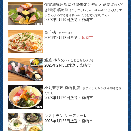
個室海鮮居酒屋 伊勢海老と寿司と蕎麦 みやざ
き晴海 橘通店
（こしつかいせんいざかや いせえびとす
しとそば みやざきはれうみ たちばなどおりてん）
2026年2月19日放送：宮崎市
高千穂
（たかちほ）
2026年2月12日放送：
延岡市
鮨処 ゆきの
（すしどころ ゆきの）
2026年2月5日放送：宮崎市
小丸新茶屋 宮崎北店
（おまるしんちゃや みやざきき
たてん）
2026年1月29日放送：宮崎市
レストラン シーアマーレ
2026年1月22日放送：宮崎市