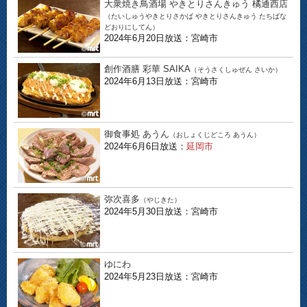
大衆焼き鳥酒場 やきとりさんきゅう 橘通西店
（たいしゅうやきとりさかば やきとりさんきゅう たちばな
どおりにしてん）
2024年6月20日放送：宮崎市
創作酒膳 彩華 SAIKA
（そうさくしゅぜん さいか）
2024年6月13日放送：宮崎市
御食事処 あうん
（おしょくじどころ あうん）
2024年6月6日放送：
延岡市
弥次喜多
（やじきた）
2024年5月30日放送：宮崎市
ゆにわ
2024年5月23日放送：宮崎市