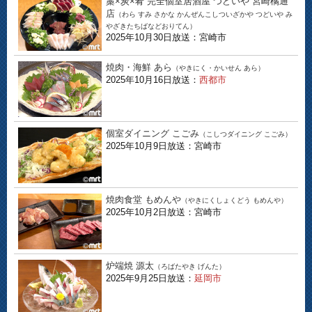
藁×炭×肴 完全個室居酒屋 つどいや 宮崎橘通
店
（わら すみ さかな かんぜんこしついざかや つどいや み
やざきたちばなどおりてん）
2025年10月30日放送：宮崎市
焼肉・海鮮 あら
（やきにく・かいせん あら）
2025年10月16日放送：
西都市
個室ダイニング こごみ
（こしつダイニング こごみ）
2025年10月9日放送：宮崎市
焼肉食堂 もめんや
（やきにくしょくどう もめんや）
2025年10月2日放送：宮崎市
炉端焼 源太
（ろばたやき げんた）
2025年9月25日放送：
延岡市