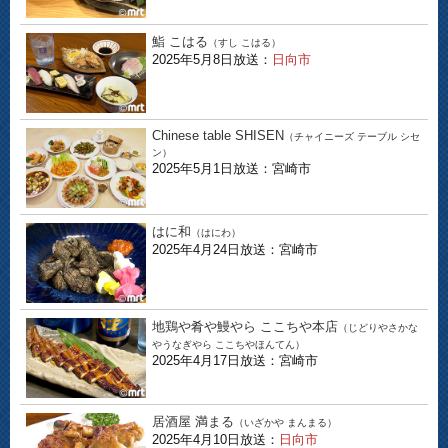
鮨 こはる
（すし こはる）
2025年5月8日放送：
日向市
Chinese table SHISEN
（チャイニーズ テーブル シセ
ン）
2025年5月1日放送：宮崎市
はに和
（はにわ）
2025年4月24日放送：宮崎市
地鶏や肴や鰻やら ここちや本店
（じどりやさかな
やうなぎやら ここちやほんてん）
2025年4月17日放送：宮崎市
居酒屋 満まる
（いざかや まんまる）
2025年4月10日放送：
日向市