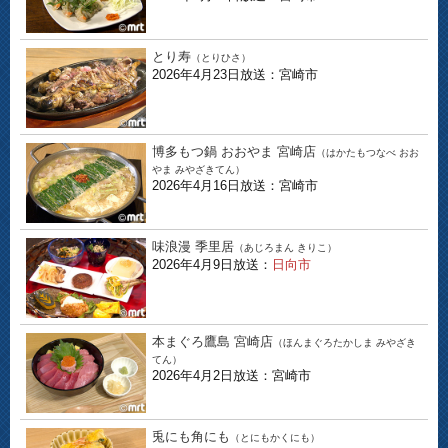
とり寿
（とりひさ）
2026年4月23日放送：宮崎市
博多もつ鍋 おおやま 宮崎店
（はかたもつなべ おお
やま みやざきてん）
2026年4月16日放送：宮崎市
味浪漫 季里居
（あじろまん きりこ）
2026年4月9日放送：
日向市
本まぐろ鷹島 宮崎店
（ほんまぐろたかしま みやざき
てん）
2026年4月2日放送：宮崎市
兎にも角にも
（とにもかくにも）