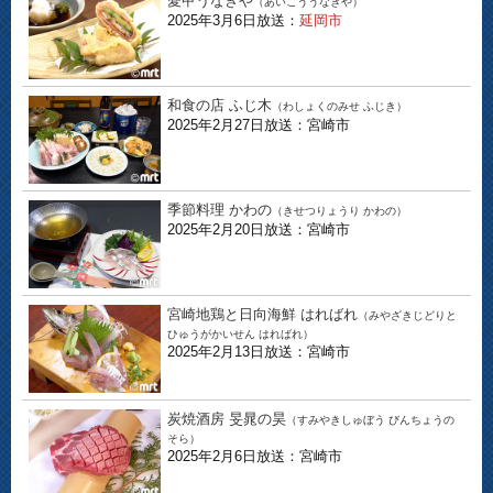
愛甲うなぎや
（あいこううなぎや）
2025年3月6日放送：
延岡市
和食の店 ふじ木
（わしょくのみせ ふじき）
2025年2月27日放送：宮崎市
季節料理 かわの
（きせつりょうり かわの）
2025年2月20日放送：宮崎市
宮崎地鶏と日向海鮮 はればれ
（みやざきじどりと
ひゅうがかいせん はればれ）
2025年2月13日放送：宮崎市
炭焼酒房 旻晁の昊
（すみやきしゅぼう びんちょうの
そら）
2025年2月6日放送：宮崎市