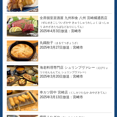
全席個室居酒屋 九州和食 八州 宮崎橘通西店
（ぜんせきこしついざかや きゅうしゅうわしょく はっしゅ
う みやざきたちばなどおりにしてん）
2025年4月3日放送：宮崎市
丸鐡餃子
（まるてつぎょうざ）
2025年3月27日放送：宮崎市
海老料理専門店 シュリンプヴァレー
（えびりょ
うりせんもんてん シュリンプヴァレー）
2025年3月20日放送：宮崎市
串カツ田中 宮崎店
（くしカツたなか みやざきてん）
2025年3月13日放送：宮崎市