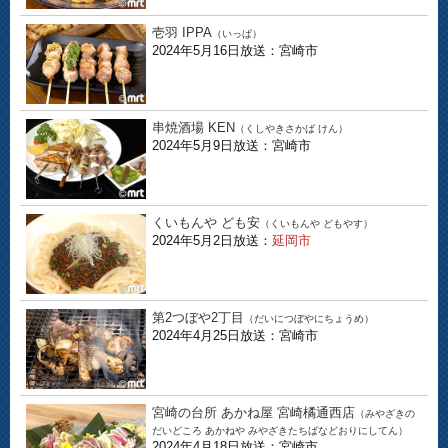
壱羽 IPPA
（いっぱ）
2024年5月16日放送：宮崎市
串焼酒場 KEN
（くしやきさかば けん）
2024年5月9日放送：宮崎市
くいもんや ども安
（くいもんや どもやす）
2024年5月2日放送：
延岡市
第2つぼや2丁目
（だいにつぼやにちょうめ）
2024年4月25日放送：宮崎市
宮崎の台所 あかね屋 宮崎橘通西店
（みやざきの
だいどころ あかねや みやざきたちばなどおりにしてん）
2024年4月18日放送：宮崎市