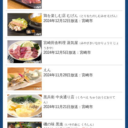
鶏を楽しむ店 むげん
（とりをたのしむみせ むげん）
2024年12月12日放送：宮崎市
宮崎田舎料理 蒸気屋
（みやざきいなかりょうり じょ
うきや）
2024年12月5日放送：宮崎市
えん
2024年11月28日放送：宮崎市
黒兵衛 中央通り店
（くろべえ ちゅうおうどおりて
ん）
2024年11月21日放送：宮崎市
磯の味 黒進
（いそのあじ くろしん）