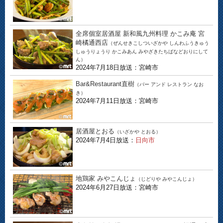
全席個室居酒屋 新和風九州料理 かこみ庵 宮
崎橘通西店
（ぜんせきこしついざかや しんわふうきゅう
しゅうりょうり かこみあん みやざきたちばなどおりにして
ん）
2024年7月18日放送：宮崎市
Bar&Restaurant直樹
（バー アンド レストラン なお
き）
2024年7月11日放送：宮崎市
居酒屋とおる
（いざかや とおる）
2024年7月4日放送：
日向市
地鶏家 みやこんじょ
（じどりや みやこんじょ）
2024年6月27日放送：宮崎市