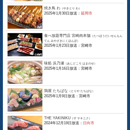
焼き鳥 わ
（やきとり わ）
2025年1月30日放送：
延岡市
食べ放題専門店 宮崎肉本舗
（たべほうだいせんもん
てん みやざきにくほんぽ）
2025年1月23日放送：宮崎市
味処 浜乃瀬
（あじどころ はまのせ）
2025年1月16日放送：宮崎市
鶏屋 たちばな
（とりや たちばな）
2025年1月9日放送：宮崎市
THE YAKINIKU
（ザ ヤキニク）
2024年12月19日放送：
日向市