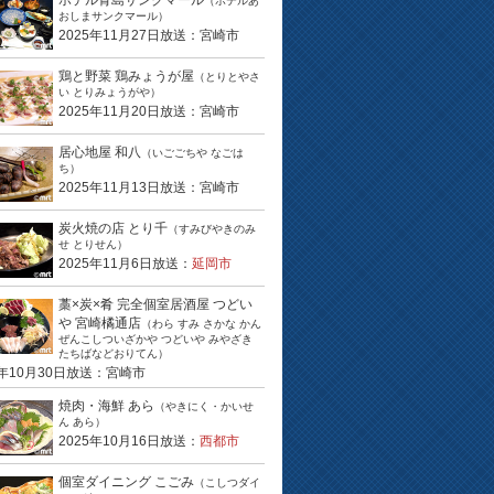
ホテル青島サンクマール
（ホテルあ
おしまサンクマール）
2025年11月27日放送：宮崎市
鶏と野菜 鶏みょうが屋
（とりとやさ
い とりみょうがや）
2025年11月20日放送：宮崎市
居心地屋 和八
（いごごちや なごは
ち）
2025年11月13日放送：宮崎市
炭火焼の店 とり千
（すみびやきのみ
せ とりせん）
2025年11月6日放送：
延岡市
藁×炭×肴 完全個室居酒屋 つどい
や 宮崎橘通店
（わら すみ さかな かん
ぜんこしついざかや つどいや みやざき
たちばなどおりてん）
5年10月30日放送：宮崎市
焼肉・海鮮 あら
（やきにく・かいせ
ん あら）
2025年10月16日放送：
西都市
個室ダイニング こごみ
（こしつダイ