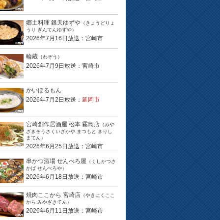
郷土料理 銀天ゆずや
（きょうどりょ
うり ぎんてんゆずや）
2026年7月16日放送：宮崎市
輪蔵
（わぞう）
2026年7月9日放送：宮崎市
かいほるもん
2026年7月2日放送：
延岡市
宮崎創作居酒屋 松本 霧島店
（みや
ざきそうさくいざかや まつもと きりし
まてん）
2026年6月25日放送：宮崎市
串かつ酒場 せんべろ屋
（くしかつさ
かば せんべろや）
2026年6月18日放送：宮崎市
焼肉ここから 宮崎店
（やきにくここ
から みやざきてん）
2026年6月11日放送：宮崎市