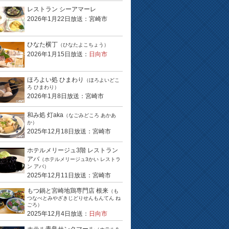
レストラン シーアマーレ
2026年1月22日放送：宮崎市
ひなた横丁
（ひなたよこちょう）
2026年1月15日放送：
日向市
ほろよい処 ひまわり
（ほろよいどこ
ろ ひまわり）
2026年1月8日放送：宮崎市
和み処 灯aka
（なごみどころ あかあ
か）
2025年12月18日放送：宮崎市
ホテルメリージュ3階 レストラン
アバ
（ホテルメリージュ3かい レストラ
ン アバ）
2025年12月11日放送：宮崎市
もつ鍋と宮崎地鶏専門店 根来
（も
つなべとみやざきじどりせんもんてん ね
ごろ）
2025年12月4日放送：
日向市