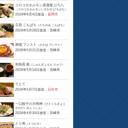
コロコロホルモン居酒屋 ひろ八
（コロコロホルモンいざかや ひろはち）
2026年6月4日放送：
延岡市
立呑 ごんぱち
（たちのみ ごんぱち）
2026年5月28日放送：宮崎市
酒場 ブンスト
（さかば ブンスト）
2026年5月21日放送：宮崎市
旬魚苑 龍
（しゅんぎょえん りゅう）
2026年5月14日放送：宮崎市
てとて
2026年5月7日放送：
日向市
一口餃子の大明神
（ひとくちぎょう
ざのだいみょうじん）
2026年4月30日放送：宮崎市
とり寿
（とりひさ）