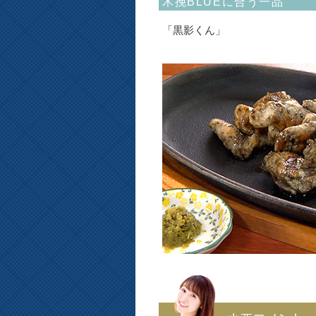
木挽BLUEに合う一品
「黒影くん」