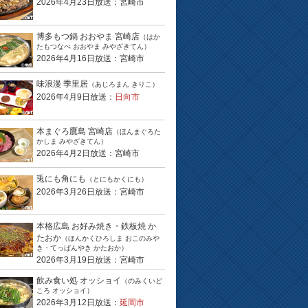
2026年4月23日放送：宮崎市
博多もつ鍋 おおやま 宮崎店
（はか
たもつなべ おおやま みやざきてん）
2026年4月16日放送：宮崎市
味浪漫 季里居
（あじろまん きりこ）
2026年4月9日放送：
日向市
本まぐろ鷹島 宮崎店
（ほんまぐろた
かしま みやざきてん）
2026年4月2日放送：宮崎市
兎にも角にも
（とにもかくにも）
2026年3月26日放送：宮崎市
本格広島 お好み焼き・鉄板焼 か
たおか
（ほんかくひろしま おこのみや
き・てっぱんやき かたおか）
2026年3月19日放送：宮崎市
飲み食い処 オッショイ
（のみくいど
ころ オッショイ）
2026年3月12日放送：
延岡市