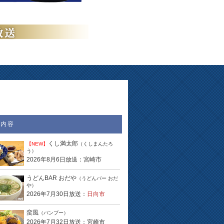
送内容
くし満太郎
【NEW】
（くしまんたろ
う）
2026年8月6日放送：宮崎市
うどんBAR おだや
（うどんバー おだ
や）
2026年7月30日放送：
日向市
蛮風
（バンブー）
2026年7月32日放送：宮崎市