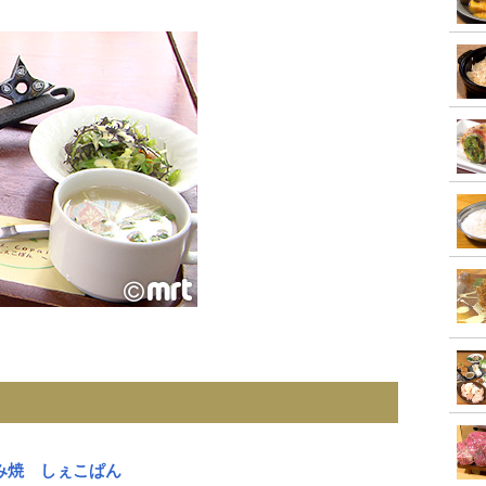
み焼 しぇこぱん