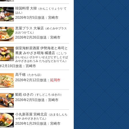
韓国料理 大韓
（かんこくりょうり て
はん）
2026年3月5日放送：宮崎市
恵屋プラス 大塚店
（めぐみやプラス
おおつかてん）
2026年2月26日放送：宮崎市
個室海鮮居酒屋 伊勢海老と寿司と
蕎麦 みやざき晴海 橘通店
（こしつ
かいせんいざかや いせえびとすしとそば
みやざきはれうみ たちばなどおりてん）
6年2月19日放送：宮崎市
高千穂
（たかちほ）
2026年2月12日放送：
延岡市
鮨処 ゆきの
（すしどころ ゆきの）
2026年2月5日放送：宮崎市
小丸新茶屋 宮崎北店
（おまるしんち
ゃや みやざききたてん）
2026年1月29日放送：宮崎市