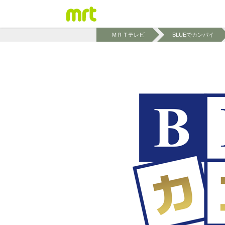
ＭＲＴテレビ
BLUEでカンパイ