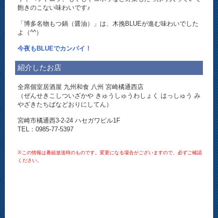
飽きのこない味わいです♪
「博多名物もつ鍋（醤油）」は、木挽BLUEが進む味わいでした
よ（^^）
今夜もBLUEでカンパイ！
紹介したお店
全席個室居酒屋 九州和食 八州 宮崎橘通西店
（ぜんせきこしついざかや きゅうしゅうわしょく はっしゅう み
やざきたちばなどおりにしてん）
宮崎市橘通西3-2-24 ハセガワビル1F
TEL：0985-77-5397
※この情報は番組放送時のものです。変更になる場合がございますので、必ずご確認
ください。