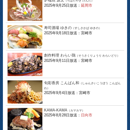
炉端焼 源太
（ろばたやき げんた）
2025年9月25日放送：
延岡市
寿司酒場 ゆきの
（すしさかば ゆきの）
2025年9月18日放送：宮崎市
創作料理 わらい鶏
（そうさくりょうり わらいどり）
2025年9月11日放送：宮崎市
旬彩香房 こんばん和
（しゅんさいこうぼう こんばん
わ）
2025年9月4日放送：宮崎市
KAMA-KAMA
（カマカマ）
2025年8月28日放送：
日向市