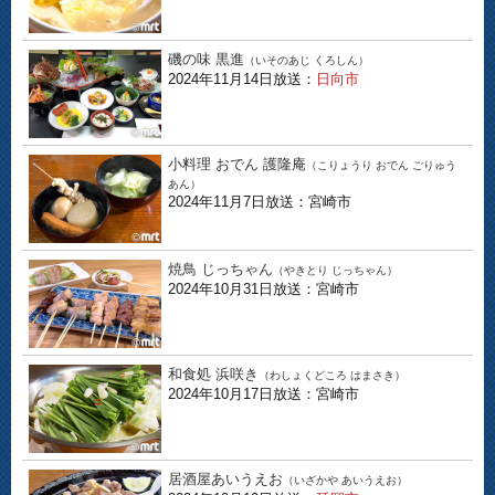
磯の味 黒進
（いそのあじ くろしん）
2024年11月14日放送：
日向市
小料理 おでん 護隆庵
（こりょうり おでん ごりゅう
あん）
2024年11月7日放送：宮崎市
焼鳥 じっちゃん
（やきとり じっちゃん）
2024年10月31日放送：宮崎市
和食処 浜咲き
（わしょくどころ はまさき）
2024年10月17日放送：宮崎市
居酒屋あいうえお
（いざかや あいうえお）