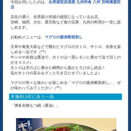
今回お伺いしたのは、
全席個室居酒屋 九州和食 八州 宮崎橘通西
店
店名の通り、全席掘り炬燵の個室になっているお店。
宮崎、福岡、大分、鹿児島など食の宝庫、九州の料理が一堂に楽
しめます。
お勧めメニューは、
マグロの腹身断面刺し
天草や奄美大島などで獲れたマグロの大トロ、中トロ、赤身を楽
しめる一品です（^^）
中トロや赤身は醤油で、大トロは一度レモンに乗せて塩で頂くの
がオススメ♪
大トロは舌の上に乗せた瞬間から脂がとろけ出し絶品！
塩が大トロの旨みをグッと引き立たせていましたよ♪
マグロの色々な味わいが楽しめる「マグロの腹身断面刺し」、ぜ
ひ味わってみてください（^^）
木挽BLUEに合う一品
「博多名物もつ鍋（醤油）」