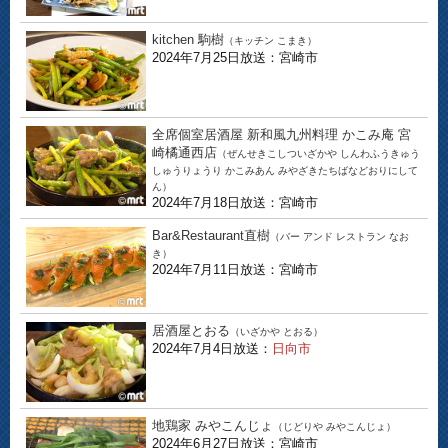
kitchen 駒樹
（キッチン こまき）
2024年7月25日放送：宮崎市
全席個室居酒屋 新和風九州料理 かこみ庵 宮
崎橘通西店
（ぜんせきこしついざかや しんわふうきゅう
しゅうりょうり かこみあん みやざきたちばなどおりにして
ん）
2024年7月18日放送：宮崎市
Bar&Restaurant直樹
（バー アンド レストラン なお
き）
2024年7月11日放送：宮崎市
居酒屋とおる
（いざかや とおる）
2024年7月4日放送：
日向市
地鶏家 みやこんじょ
（じどりや みやこんじょ）
2024年6月27日放送：宮崎市