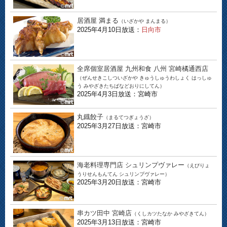
居酒屋 満まる
（いざかや まんまる）
2025年4月10日放送：
日向市
全席個室居酒屋 九州和食 八州 宮崎橘通西店
（ぜんせきこしついざかや きゅうしゅうわしょく はっしゅ
う みやざきたちばなどおりにしてん）
2025年4月3日放送：宮崎市
丸鐡餃子
（まるてつぎょうざ）
2025年3月27日放送：宮崎市
海老料理専門店 シュリンプヴァレー
（えびりょ
うりせんもんてん シュリンプヴァレー）
2025年3月20日放送：宮崎市
串カツ田中 宮崎店
（くしカツたなか みやざきてん）
2025年3月13日放送：宮崎市