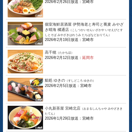
2026年2月26日放送：宮崎市
個室海鮮居酒屋 伊勢海老と寿司と蕎麦 みやざ
き晴海 橘通店
（こしつかいせんいざかや いせえびとす
しとそば みやざきはれうみ たちばなどおりてん）
2026年2月19日放送：宮崎市
高千穂
（たかちほ）
2026年2月12日放送：
延岡市
鮨処 ゆきの
（すしどころ ゆきの）
2026年2月5日放送：宮崎市
小丸新茶屋 宮崎北店
（おまるしんちゃや みやざきき
たてん）
2026年1月29日放送：宮崎市