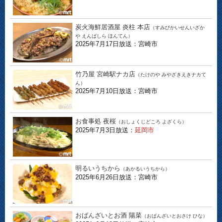
炭火海鮮居酒屋 炎柱 本店
（すみびかいせんいざか
や えんばしら ほんてん）
2025年7月17日放送：宮崎市
竹乃屋 宮崎駅ナカ店
（たけのや みやざきえきナカて
ん）
2025年7月10日放送：宮崎市
お食事処 夜桜
（おしょくじどころ よざくら）
2025年7月3日放送：
延岡市
明るいうちから
（あかるいうちから）
2025年6月26日放送：宮崎市
おばんざいとお酒 陽菜
（おばんざいとおさけ ひな）