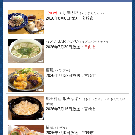
くし満太郎
【NEW】
（くしまんたろう）
2026年8月6日放送：宮崎市
うどんBAR おだや
（うどんバー おだや）
2026年7月30日放送：
日向市
蛮風
（バンブー）
2026年7月32日放送：宮崎市
郷土料理 銀天ゆずや
（きょうどりょうり ぎんてんゆ
ずや）
2026年7月16日放送：宮崎市
輪蔵
（わぞう）
2026年7月9日放送：宮崎市