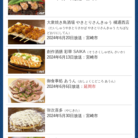
大衆焼き鳥酒場 やきとりさんきゅう 橘通西店
（たいしゅうやきとりさかば やきとりさんきゅう たちばな
どおりにしてん）
2024年6月20日放送：宮崎市
創作酒膳 彩華 SAIKA
（そうさくしゅぜん さいか）
2024年6月13日放送：宮崎市
御食事処 あうん
（おしょくじどころ あうん）
2024年6月6日放送：
延岡市
弥次喜多
（やじきた）
2024年5月30日放送：宮崎市