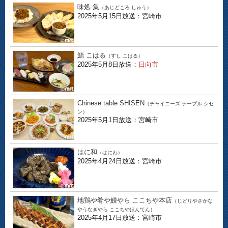
味処 集
（あじどころ しゅう）
2025年5月15日放送：宮崎市
鮨 こはる
（すし こはる）
2025年5月8日放送：
日向市
Chinese table SHISEN
（チャイニーズ テーブル シセ
ン）
2025年5月1日放送：宮崎市
はに和
（はにわ）
2025年4月24日放送：宮崎市
地鶏や肴や鰻やら ここちや本店
（じどりやさかな
やうなぎやら ここちやほんてん）
2025年4月17日放送：宮崎市