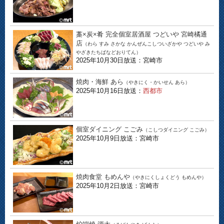
藁×炭×肴 完全個室居酒屋 つどいや 宮崎橘通
店
（わら すみ さかな かんぜんこしついざかや つどいや み
やざきたちばなどおりてん）
2025年10月30日放送：宮崎市
焼肉・海鮮 あら
（やきにく・かいせん あら）
2025年10月16日放送：
西都市
個室ダイニング こごみ
（こしつダイニング こごみ）
2025年10月9日放送：宮崎市
焼肉食堂 もめんや
（やきにくしょくどう もめんや）
2025年10月2日放送：宮崎市