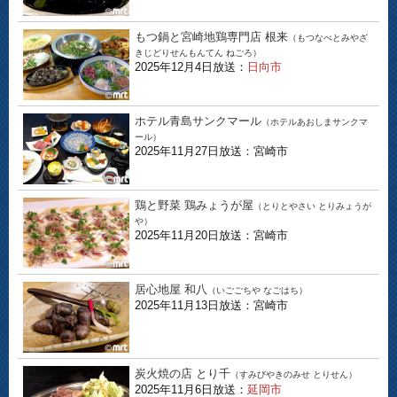
もつ鍋と宮崎地鶏専門店 根来
（もつなべとみやざ
きじどりせんもんてん ねごろ）
2025年12月4日放送：
日向市
ホテル青島サンクマール
（ホテルあおしまサンクマ
ール）
2025年11月27日放送：宮崎市
鶏と野菜 鶏みょうが屋
（とりとやさい とりみょうが
や）
2025年11月20日放送：宮崎市
居心地屋 和八
（いごごちや なごはち）
2025年11月13日放送：宮崎市
炭火焼の店 とり千
（すみびやきのみせ とりせん）
2025年11月6日放送：
延岡市