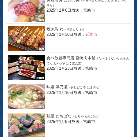
（すみやきしゅぼう びんちょうの
そら）
2025年2月6日放送：宮崎市
焼き鳥 わ
（やきとり わ）
2025年1月30日放送：
延岡市
食べ放題専門店 宮崎肉本舗
（たべほうだいせんもん
てん みやざきにくほんぽ）
2025年1月23日放送：宮崎市
味処 浜乃瀬
（あじどころ はまのせ）
2025年1月16日放送：宮崎市
鶏屋 たちばな
（とりや たちばな）
2025年1月9日放送：宮崎市